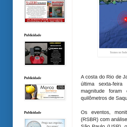
Publicidade
Sismos no Sudes
A costa do Rio de J
Publicidade
última sexta-feir
magnitude foram 
quilômetros de Saq
Os eventos, monit
Publicidade
(RSBR) com análise
São Paulo (USP), o