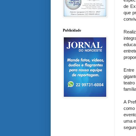
de Ex
que p
conviv
Publicidade
Reali
integr
educa
entret
propor
Entre
gigant
teatro
famíli
A Pref
como l
event
uma e
segur