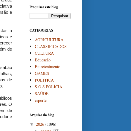
iativa
Pesquisar este blog
rsão e
CATEGORIAS
tar, a
dicas e
AGRICULTURA
erecer
CLASSIFICADOS
além de
CULTURA
Educação
Entretenimento
 sabão
GAMES
folhas,
POLÍTICA
enas de
o.
S.O.S POLÍCIA
SAÚDE
úblicos
esporte
ares. O
rem de
Arquivo do blog
edor e
2026
(1096)
▼
agosto
(27)
►