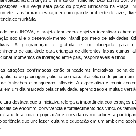
posições Raul Veiga será palco do projeto Brincando na Praça, inic
romete transformar o espaço em um grande ambiente de lazer, dive
ência comunitária.
zado pela INOVA, o projeto tem como objetivo incentivar o bem-es
ação social e o desenvolvimento infantil por meio de atividades lú
tivas. A programação é gratuita e foi planejada para of
enimento de qualidade para crianças de diferentes faixas etárias, 
cionar momentos de interação entre pais, responsáveis e filhos.
 as atrações confirmadas estão brincadeiras interativas, bolha de
e, oficina de jardinagem, oficina de massinha, oficina de pintura em 
 de fantoches e brinquedos infláveis. A expectativa é reunir cent
as em um dia marcado pela criatividade, aprendizado e muita diversã
eitura destaca que a iniciativa reforça a importância dos espaços p
ocais de encontro, convivência e fortalecimento dos vínculos famili
o é aberto a toda a população e convida os moradores a participa
xperiência que une lazer, cultura e educação em um ambiente acolh
o.