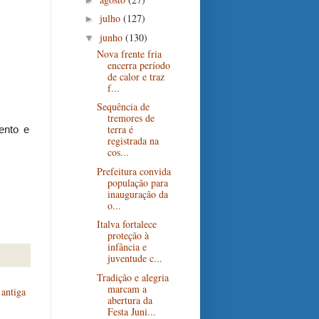
julho
(127)
►
junho
(130)
▼
Nova frente fria
encerra período
de calor e traz
f...
Sequência de
tremores de
terra é
ento e
registrada na
cos...
Prefeitura convida
população para
inauguração da
o...
Italva fortalece
proteção à
infância e
juventude c...
Tradição e alegria
marcam a
antiga
abertura da
Festa Juni...