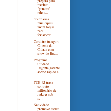
prepara para
receber
"peneira"
oficia...
Secretarias
municipais
unem forças
para
fortalecer...
Cordeiro inaugura
Cinema da
Cidade com
show de Buc...
Programa
Cuidado
Urgente garante
acesso rápido a
l...
TCE-RJ trava
contrato
milionário de
radares sob
su...
Natividade
promove escuta