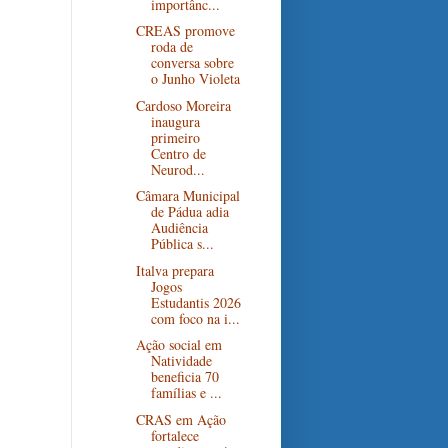
importânc...
CREAS promove
roda de
conversa sobre
o Junho Violeta
Cardoso Moreira
inaugura
primeiro
Centro de
Neurod...
Câmara Municipal
de Pádua adia
Audiência
Pública s...
Italva prepara
Jogos
Estudantis 2026
com foco na i...
Ação social em
Natividade
beneficia 70
famílias e ...
CRAS em Ação
fortalece