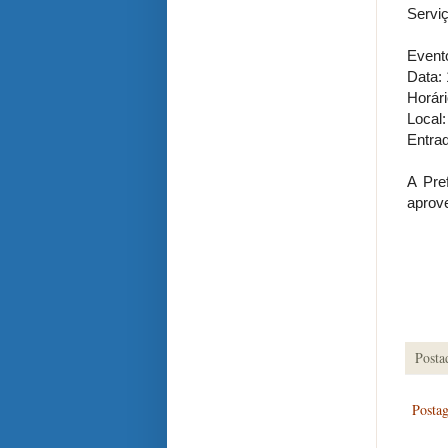
Servi
Event
Data: 
Horár
Local
Entrad
A Pre
aprove
Posta
Posta