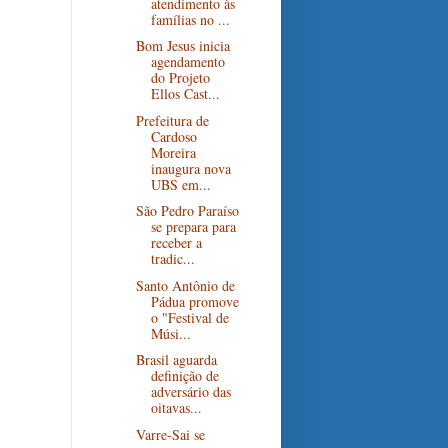
atendimento às
famílias no ...
Bom Jesus inicia
agendamento
do Projeto
Ellos Cast...
Prefeitura de
Cardoso
Moreira
inaugura nova
UBS em...
São Pedro Paraíso
se prepara para
receber a
tradic...
Santo Antônio de
Pádua promove
o "Festival de
Músi...
Brasil aguarda
definição de
adversário das
oitavas...
Varre-Sai se