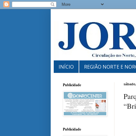
INÍCIO
REGIÃO NORTE E NOR
Publicidade
sábado,
Parq
“Br
Publicidade