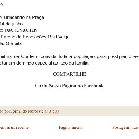
ço
o: Brincando na Praça
14 de junho
io: Das 10h às 16h
: Parque de Exposições Raul Veiga
a: Gratuita
feitura de Cordeiro convida toda a população para prestigiar o ev
itar um domingo especial ao lado da família.
COMPARTILHE
Curta Nossa Página no Facebook
do por
Jornal do Noroeste
às
07:30
gem mais recente
Página inicial
Postagem mais 