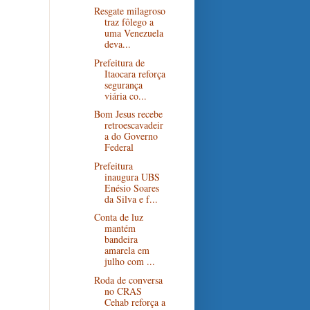
Resgate milagroso
traz fôlego a
uma Venezuela
deva...
Prefeitura de
Itaocara reforça
segurança
viária co...
Bom Jesus recebe
retroescavadeir
a do Governo
Federal
Prefeitura
inaugura UBS
Enésio Soares
da Silva e f...
Conta de luz
mantém
bandeira
amarela em
julho com ...
Roda de conversa
no CRAS
Cehab reforça a