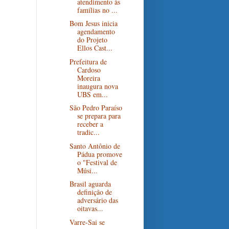
atendimento às
famílias no ...
Bom Jesus inicia
agendamento
do Projeto
Ellos Cast...
Prefeitura de
Cardoso
Moreira
inaugura nova
UBS em...
São Pedro Paraíso
se prepara para
receber a
tradic...
Santo Antônio de
Pádua promove
o "Festival de
Músi...
Brasil aguarda
definição de
adversário das
oitavas...
Varre-Sai se