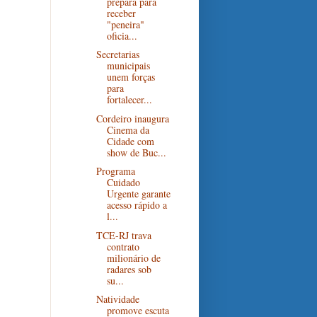
prepara para
receber
"peneira"
oficia...
Secretarias
municipais
unem forças
para
fortalecer...
Cordeiro inaugura
Cinema da
Cidade com
show de Buc...
Programa
Cuidado
Urgente garante
acesso rápido a
l...
TCE-RJ trava
contrato
milionário de
radares sob
su...
Natividade
promove escuta