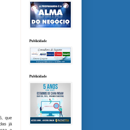
Publicidade
Publicidade
6, que
das já
leza, a