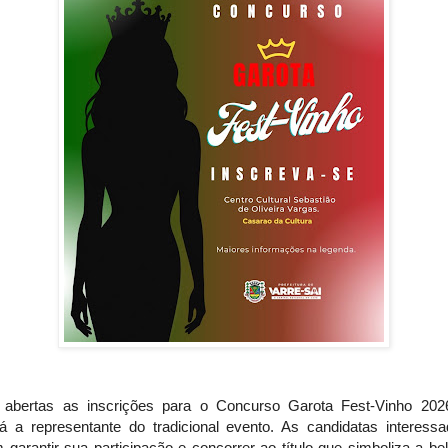
 abertas as inscrições para o Concurso Garota Fest-Vinho 202
rá a representante do tradicional evento. As candidatas interessa
garantir sua participação e concorrer ao título que simboliza a be