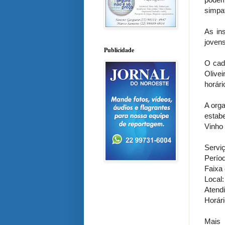
simpat
As in
jovens
Publicidade
O cad
Olivei
horári
A org
estab
Vinho
Servi
Períod
Faixa 
Local:
Atend
Horár
Mais 