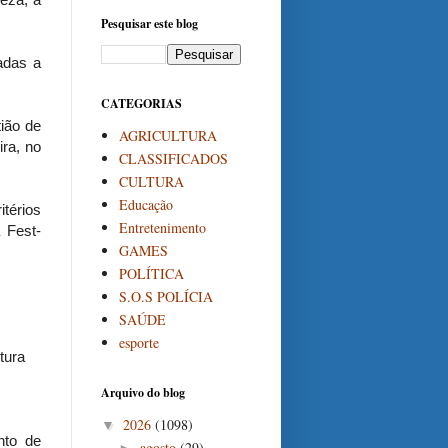
Pesquisar este blog
adas a
CATEGORIAS
ião de
AGRICULTURA
ira, no
CLASSIFICADOS
CULTURA
Educação
térios
Entretenimento
 Fest-
GAMES
POLÍTICA
S.O.S POLÍCIA
SAÚDE
esporte
tura
Arquivo do blog
2026
(1098)
▼
nto de
agosto
(29)
►