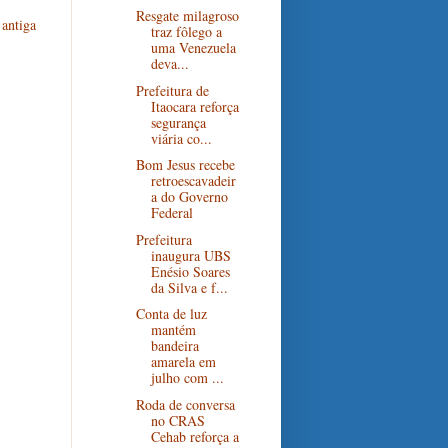
Resgate milagroso
antiga
traz fôlego a
uma Venezuela
deva...
Prefeitura de
Itaocara reforça
segurança
viária co...
Bom Jesus recebe
retroescavadeir
a do Governo
Federal
Prefeitura
inaugura UBS
Enésio Soares
da Silva e f...
Conta de luz
mantém
bandeira
amarela em
julho com ...
Roda de conversa
no CRAS
Cehab reforça a