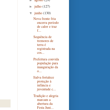
julho
(127)
►
junho
(130)
▼
Nova frente fria
encerra período
de calor e traz
f...
Sequência de
tremores de
terra é
registrada na
cos...
Prefeitura convida
população para
inauguração da
o...
Italva fortalece
proteção à
infância e
juventude c...
Tradição e alegria
marcam a
abertura da
Festa Juni...