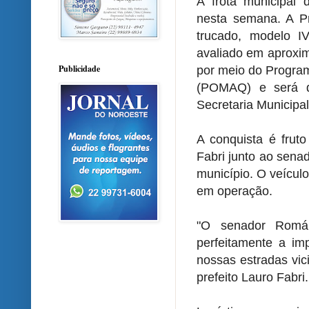
A frota municipal 
nesta semana. A P
trucado, modelo I
avaliado em aproxim
Publicidade
por meio do Progra
(POMAQ) e será de
Secretaria Municipal
A conquista é fruto
Fabri junto ao sena
município. O veículo
em operação.
"O senador Romá
perfeitamente a im
nossas estradas vic
prefeito Lauro Fabri.