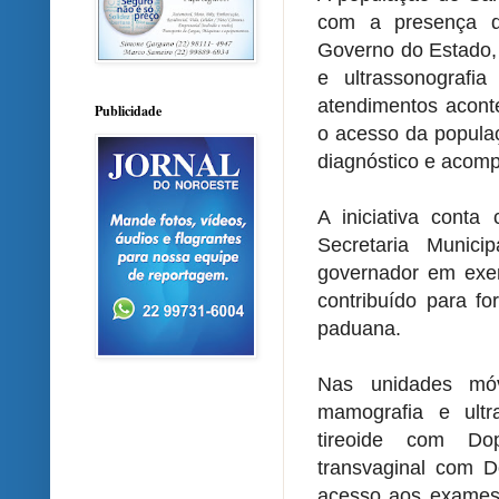
com a presença d
Governo do Estado,
e ultrassonografi
atendimentos acont
Publicidade
o acesso da populaç
diagnóstico e acom
A iniciativa cont
Secretaria Munic
governador em exer
contribuído para fo
paduana.
Nas unidades mó
mamografia e ultr
tireoide com Dop
transvaginal com Do
acesso aos exames e