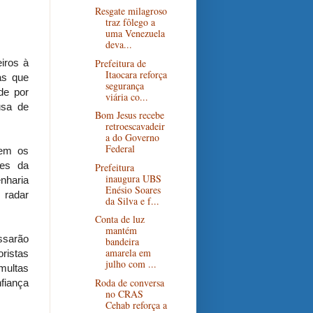
Resgate milagroso
traz fôlego a
uma Venezuela
deva...
Prefeitura de
iros à
Itaocara reforça
as que
segurança
de por
viária co...
usa de
Bom Jesus recebe
retroescavadeir
a do Governo
Federal
bem os
tes da
Prefeitura
inaugura UBS
nharia
Enésio Soares
 radar
da Silva e f...
Conta de luz
mantém
ssarão
bandeira
amarela em
oristas
julho com ...
multas
Roda de conversa
fiança
no CRAS
Cehab reforça a