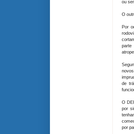
ou sem
O outr
Por o
rodov
corta
parte
atrope
Segun
novos
impru
de tr
funcio
O DER
por si
tenha
comec
por p