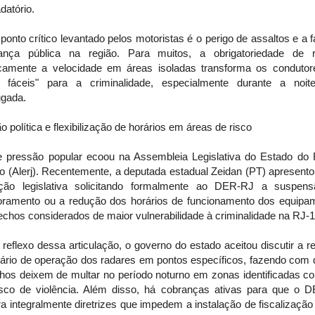
datório.
ponto crítico levantado pelos motoristas é o perigo de assaltos e a f
ança pública na região. Para muitos, a obrigatoriedade de r
icamente a velocidade em áreas isoladas transforma os conduto
s fáceis" para a criminalidade, especialmente durante a noi
gada.
 política e flexibilização de horários em áreas de risco
te pressão popular ecoou na Assembleia Legislativa do Estado do 
ro (Alerj). Recentemente, a deputada estadual Zeidan (PT) apresent
ação legislativa solicitando formalmente ao DER-RJ a suspen
oramento ou a redução dos horários de funcionamento dos equipa
echos considerados de maior vulnerabilidade à criminalidade na RJ-1
eflexo dessa articulação, o governo do estado aceitou discutir a 
rário de operação dos radares em pontos específicos, fazendo com 
lhos deixem de multar no período noturno em zonas identificadas c
risco de violência. Além disso, há cobranças ativas para que o 
 integralmente diretrizes que impedem a instalação de fiscalização