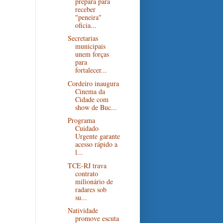
prepara para
receber
"peneira"
oficia...
Secretarias
municipais
unem forças
para
fortalecer...
Cordeiro inaugura
Cinema da
Cidade com
show de Buc...
Programa
Cuidado
Urgente garante
acesso rápido a
l...
TCE-RJ trava
contrato
milionário de
radares sob
su...
Natividade
promove escuta