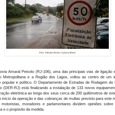
Foto: Fabiano Rocha /Agência Brasil
ovia Amaral Peixoto (RJ-106), uma das principais vias de ligação e
o Metropolitana e a Região dos Lagos, voltou ao centro de um i
e popular e político. O Departamento de Estradas de Rodagem do 
ro (DER-RJ) está finalizando a instalação de 133 novos equipamen
ização eletrônica ao longo dos seus cerca de 200 quilômetros de ex
 início da operação e das cobranças de multas previsto para este 
, motoristas, moradores e parlamentares dividem opiniões sobre 
ia e o propósito da medida.