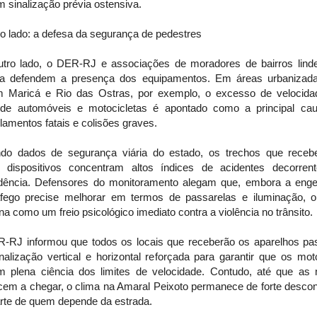
 sinalização prévia ostensiva.
o lado: a defesa da segurança de pedestres
utro lado, o DER-RJ e associações de moradores de bairros linde
ia defendem a presença dos equipamentos. Em áreas urbanizad
m Maricá e Rio das Ostras, por exemplo, o excesso de velocida
 de automóveis e motocicletas é apontado como a principal ca
lamentos fatais e colisões graves.
do dados de segurança viária do estado, os trechos que rece
 dispositivos concentram altos índices de acidentes decorren
dência. Defensores do monitoramento alegam que, embora a enge
áfego precise melhorar em termos de passarelas e iluminação, o
na como um freio psicológico imediato contra a violência no trânsito.
-RJ informou que todos os locais que receberão os aparelhos pa
nalização vertical e horizontal reforçada para garantir que os mot
m plena ciência dos limites de velocidade. Contudo, até que as 
em a chegar, o clima na Amaral Peixoto permanece de forte descon
arte de quem depende da estrada.