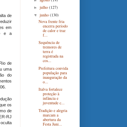
julho
(127)
►
junho
(130)
▼
alta de
Nova frente fria
eduzir
encerra período
res em
de calor e traz
te e a
f...
Sequência de
tremores de
terra é
registrada na
cos...
Rio de
Prefeitura convida
ou uma
população para
são do
inauguração da
mentos
o...
06.
Italva fortalece
proteção à
infância e
redução
juventude c...
que os
Tradição e alegria
omo de
marcam a
DER-RJ
abertura da
 oculta
Festa Juni...