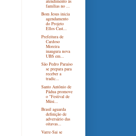
atendimento às
famílias no ...
Bom Jesus inicia
agendamento
do Projeto
Ellos Cast...
Prefeitura de
Cardoso
Moreira
inaugura nova
UBS em...
São Pedro Paraíso
se prepara para
receber a
tradic...
Santo Antônio de
Pádua promove
o "Festival de
Músi...
Brasil aguarda
definição de
adversário das
oitavas...
Varre-Sai se