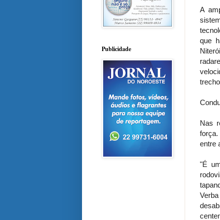
A amp
siste
tecnol
que h
Publicidade
Niter
radar
veloc
trech
Condut
Nas r
força.
entre 
"É um
rodov
tapan
Verba
desab
cent