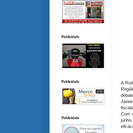
Publicidade
Publicidade
A Rod
Regiã
debat
Janei
fiscal
Com o
Publicidade
junho
eficác