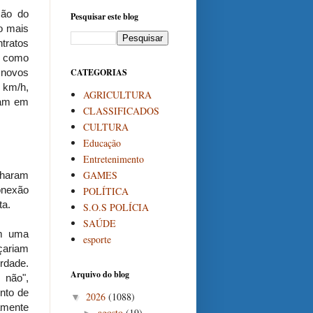
ção do
Pesquisar este blog
o mais
ntratos
s como
 novos
CATEGORIAS
 km/h,
AGRICULTURA
gam em
CLASSIFICADOS
CULTURA
Educação
Entretenimento
GAMES
nharam
conexão
POLÍTICA
ta.
S.O.S POLÍCIA
SAÚDE
em uma
esporte
çariam
rdade.
Arquivo do blog
 não",
nto de
2026
(1088)
▼
mente
agosto
(19)
►