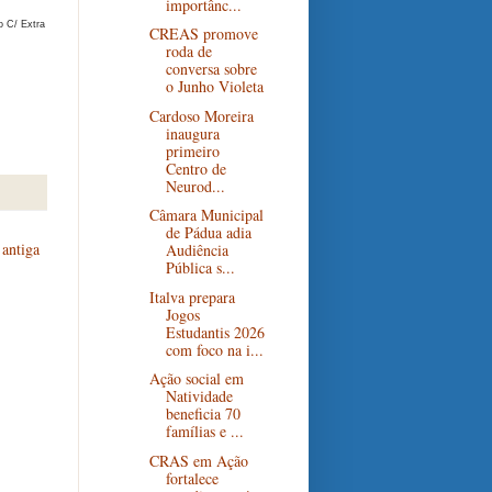
importânc...
 C/ Extra
CREAS promove
roda de
conversa sobre
o Junho Violeta
Cardoso Moreira
inaugura
primeiro
Centro de
Neurod...
Câmara Municipal
de Pádua adia
antiga
Audiência
Pública s...
Italva prepara
Jogos
Estudantis 2026
com foco na i...
Ação social em
Natividade
beneficia 70
famílias e ...
CRAS em Ação
fortalece