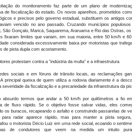
liação do monitoramento faz parte de um plano de moderniza
ma de fiscalização do estado. Os novos aparelhos, prometidos com
ógicos e precisos pelo governo estadual, substituem os antigos co
aviam vencido no ano passado. Cruzando municípios populoso
ói, São Gonçalo, Maricá, Saquarema, Araruama e Rio das Ostras, os
es fixaram limites que variam, em sua maioria, entre 50 km/h e 60
idade considerada excessivamente baixa por motoristas que trafe
os de pista dupla com acostamento.
ores protestam contra a "indústria da multa" e a infraestrutura
edes sociais e em fóruns de trânsito locais, as reclamações ga
 A principal queixa de quem utiliza a rodovia diariamente é a des
a severidade da fiscalização e a precariedade da infraestrutura da pis
 absurdo termos que andar a 50 km/h por quilômetros a fio 
ia de fluxo rápido. Se o objetivo fosse salvar vidas, eles come
do os buracos, recapeando o asfalto e construindo passarelas de ve
 para radar aparece rápido, mas para manter a pista segura,
afou o motorista Décio Luiz em uma rede social, ecoando o sentime
enas de condutores que veem na medida um intuito pura