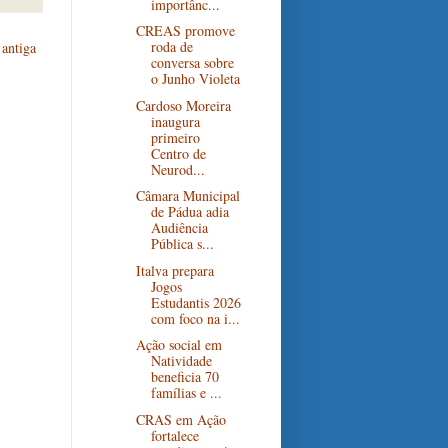
importânc...
CREAS promove
roda de
antiga
conversa sobre
o Junho Violeta
Cardoso Moreira
inaugura
primeiro
Centro de
Neurod...
Câmara Municipal
de Pádua adia
Audiência
Pública s...
Italva prepara
Jogos
Estudantis 2026
com foco na i...
Ação social em
Natividade
beneficia 70
famílias e ...
CRAS em Ação
fortalece