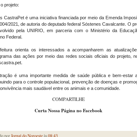
o projeto:
s CastraPet é uma iniciativa financiada por meio da Emenda Imposi
04/2021, de autoria do deputado federal Sóstenes Cavalcante. O pr
volvido pela UNIRIO, em parceria com o Ministério da Educaç
no Federal.
feitura orienta os interessados a acompanharem as atualizaçõ
rama das ações por meio das redes sociais oficiais do projeto, no
castra.pet.
tração é uma importante medida de saúde pública e bem-estar a
ibuindo para o controle populacional, prevenção de doenças e promo
onvivência mais saudável entre os animais e a comunidade.
COMPARTILHE
Curta Nossa Página no Facebook
do por
Jornal do Noroeste
às
08:43