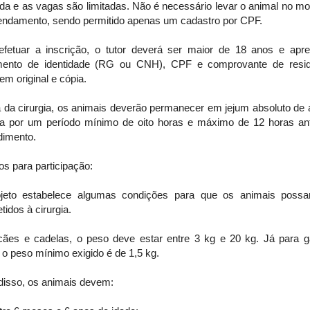
da e as vagas são limitadas. Não é necessário levar o animal no m
endamento, sendo permitido apenas um cadastro por CPF.
efetuar a inscrição, o tutor deverá ser maior de 18 anos e apre
ento de identidade (RG ou CNH), CPF e comprovante de resid
em original e cópia.
a da cirurgia, os animais deverão permanecer em jejum absoluto de 
a por um período mínimo de oito horas e máximo de 12 horas an
dimento.
ios para participação:
jeto estabelece algumas condições para que os animais poss
idos à cirurgia.
cães e cadelas, o peso deve estar entre 3 kg e 20 kg. Já para g
 o peso mínimo exigido é de 1,5 kg.
disso, os animais devem: