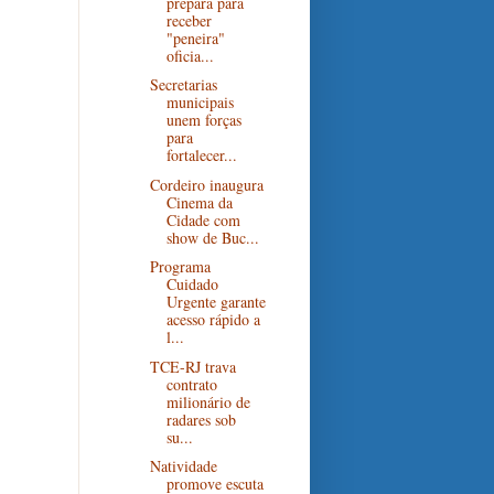
prepara para
receber
"peneira"
oficia...
Secretarias
municipais
unem forças
para
fortalecer...
Cordeiro inaugura
Cinema da
Cidade com
show de Buc...
Programa
Cuidado
Urgente garante
acesso rápido a
l...
TCE-RJ trava
contrato
milionário de
radares sob
su...
Natividade
promove escuta