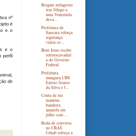
Resgate milagroso
traz fôlego a
uma Venezuela
tiva nº
deva...
ojeto é
Prefeitura de
ão e o
Itaocara reforça
segurança
viária co...
es e o
Bom Jesus recebe
retroescavadeir
 perfil
a do Governo
Federal
Prefeitura
nimal,
inaugura UBS
ção de
Enésio Soares
da Silva e f...
Conta de luz
mantém
bandeira
amarela em
julho com ...
Roda de conversa
no CRAS
Cehab reforça a