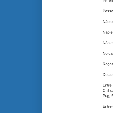
Ter en
Passa
Não es
Não es
Não e
No cas
Raças
De ac
Entre
Chihu
Pug, S
Entre 