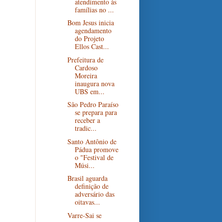
atendimento às
famílias no ...
Bom Jesus inicia
agendamento
do Projeto
Ellos Cast...
Prefeitura de
Cardoso
Moreira
inaugura nova
UBS em...
São Pedro Paraíso
se prepara para
receber a
tradic...
Santo Antônio de
Pádua promove
o "Festival de
Músi...
Brasil aguarda
definição de
adversário das
oitavas...
Varre-Sai se