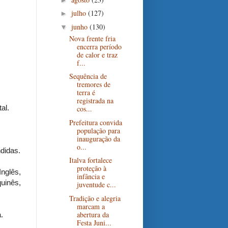
julho
(127)
►
junho
(130)
▼
Nova frente fria
encerra período
de calor e traz
f...
Sequência de
tremores de
terra é
registrada na
al.
cos...
Prefeitura convida
população para
inauguração da
o...
didas.
Italva fortalece
proteção à
nglês,
infância e
uinês,
juventude c...
Tradição e alegria
marcam a
abertura da
.
Festa Juni...