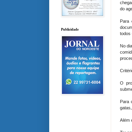
chega
do ag
Para 
docum
Publicidade
todos 
No di
comid
proce
Critér
O pro
submet
Para 
gatas,
Além 