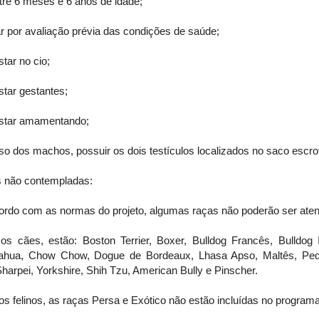
tre 6 meses e 6 anos de idade;
r por avaliação prévia das condições de saúde;
tar no cio;
tar gestantes;
star amamentando;
o dos machos, possuir os dois testículos localizados no saco escrot
 não contempladas:
ordo com as normas do projeto, algumas raças não poderão ser aten
 os cães, estão: Boston Terrier, Boxer, Bulldog Francês, Bulldog I
ahua, Chow Chow, Dogue de Bordeaux, Lhasa Apso, Maltês, Peq
harpei, Yorkshire, Shih Tzu, American Bully e Pinscher.
os felinos, as raças Persa e Exótico não estão incluídas no programa