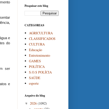
omento
Pesquisar este blog
sentar
ência,
CATEGORIAS
AGRICULTURA
água e
CLASSIFICADOS
tes do
CULTURA
Educação
Entretenimento
GAMES
POLÍTICA
am ser
S.O.S POLÍCIA
SAÚDE
esporte
atos e
Arquivo do blog
2026
(1092)
▼
agosto
(23)
►