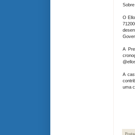
Sobre 
O Ello
712000
desen
Gover
A Pre
cronog
@ellos
A cas
contr
uma c
Posta