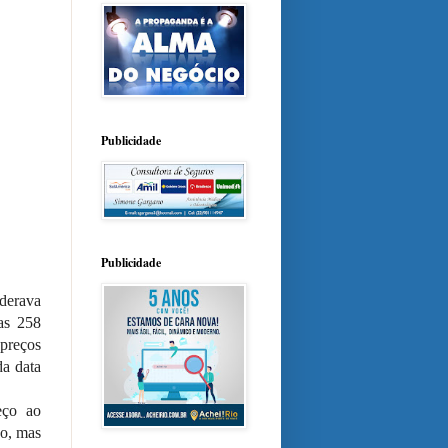
Publicidade
Publicidade
derava
as 258
 preços
da data
eço ao
do, mas