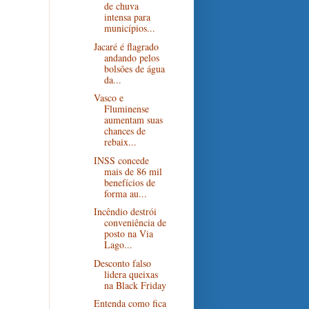
de chuva
intensa para
municípios...
Jacaré é flagrado
andando pelos
bolsões de água
da...
Vasco e
Fluminense
aumentam suas
chances de
rebaix...
INSS concede
mais de 86 mil
benefícios de
forma au...
Incêndio destrói
conveniência de
posto na Via
Lago...
Desconto falso
lidera queixas
na Black Friday
Entenda como fica