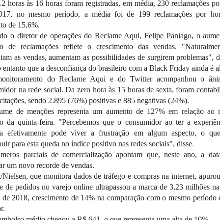
2 horas às 16 horas foram registradas, em média, 230 reclamações po
17, no mesmo período, a média foi de 199 reclamações por ho
to de 15,6%.
do o diretor de operações do Reclame Aqui, Felipe Paniago, o aume
o de reclamações reflete o crescimento das vendas. "Naturalmen
am as vendas, aumentam as possibilidades de surgirem problemas", d
o entanto que a desconfiança do brasileiro com a Black Friday ainda é al
nitoramento do Reclame Aqui e do Twitter acompanhou o ân
idor na rede social. Da zero hora às 15 horas de sexta, foram contabi
citações, sendo 2.895 (76%) positivas e 885 negativas (24%).
ume de menções representa um aumento de 127% em relação ao
do da quinta-feira. "Percebemos que o consumidor ao ter a experiên
a efetivamente pode viver a frustração em algum aspecto, o qu
.
buir para esta queda no índice positivo nas redes sociais", disse
meros parciais de comercialização apontam que, neste ano, a dat
rar um novo recorde de vendas.
/Nielsen, que monitora dados de tráfego e compras na internet, apuro
 de pedidos no varejo online ultrapassou a marca de 3,23 milhões n
y de 2018, crescimento de 14% na comparação com o mesmo período 
r.
embolso médio chegou a R$ 641, o que representa uma alta de 10%.