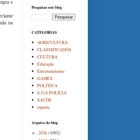
ompra e
Pesquisar este blog
eclame
gada na
CATEGORIAS
AGRICULTURA
CLASSIFICADOS
CULTURA
Educação
Entretenimento
GAMES
POLÍTICA
S.O.S POLÍCIA
SAÚDE
esporte
Arquivo do blog
2026
(1092)
►