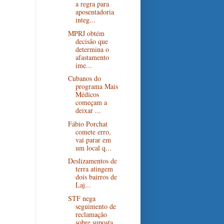
a regra para
aposentadoria
integ...
MPRJ obtém
decisão que
determina o
afastamento
ime...
Cubanos do
programa Mais
Médicos
começam a
deixar ...
Fábio Porchat
comete erro,
vai parar em
um local q...
Deslizamentos de
terra atingem
dois bairros de
Laj...
STF nega
seguimento de
reclamação
sobre suposta