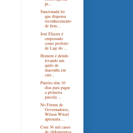
pr...
Sancionada lei
que dispensa
reconhecimento
de firm...
José Eliezer é
empossado
como prefeito
de Laje do ...
Homem é detido
levando um
quilo de
maconha em
carr...
Patrões têm 10
dias para pagar
a primeira
parcela ...
No Fórum de
Governadores,
Wilson Witzel
apresenta ...
Com 36 mil casos
de chikungunya