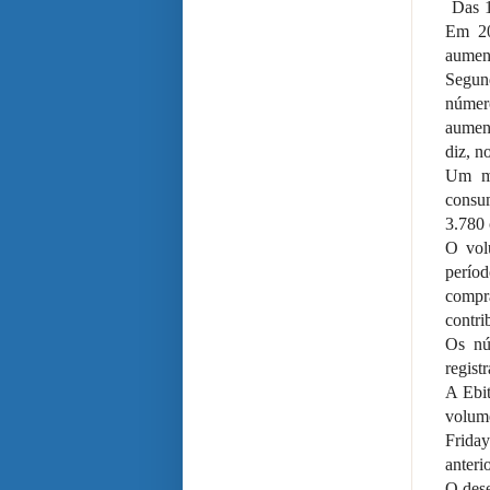
Das 1
Em 20
aumen
Segun
númer
aument
diz, n
Um mo
consum
3.780 
O vol
perío
compr
contri
Os nú
regist
A Ebit
volume
Frida
anterio
O des