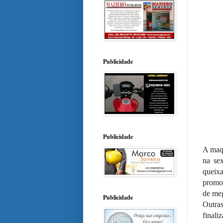
Publicidade
Publicidade
A maq
na sex
queixa
promoc
de meg
Publicidade
Outra
finali