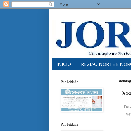
INÍCIO
REGIÃO NORTE E NOR
Publicidade
doming
Desc
Das
ve
Publicidade