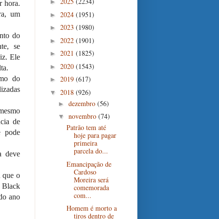
2025
(2234)
►
r hora.
2024
(1951)
ra, um
►
2023
(1980)
►
nto do
2022
(1901)
►
te, se
2021
(1825)
►
iz. Ele
2020
(1543)
►
ta.
2019
(617)
imo do
►
lizadas
2018
(926)
▼
dezembro
(56)
►
 mesmo
novembro
(74)
▼
cia de
Patrão tem até
e pode
hoje para pagar
primeira
parcela do...
a deve
Emancipação de
Cardoso
u que o
Moreira será
a Black
comemorada
com...
do ano
Homem é morto a
tiros dentro de