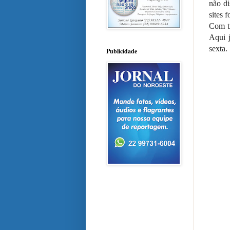
não di
sites f
Com t
Aqui j
sexta.
Publicidade