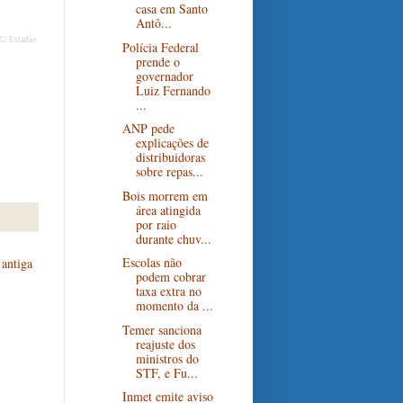
casa em Santo
Antô...
C/ Estadão
Polícia Federal
prende o
governador
Luiz Fernando
...
ANP pede
explicações de
distribuidoras
sobre repas...
Bois morrem em
área atingida
por raio
durante chuv...
Escolas não
antiga
podem cobrar
taxa extra no
momento da ...
Temer sanciona
reajuste dos
ministros do
STF, e Fu...
Inmet emite aviso