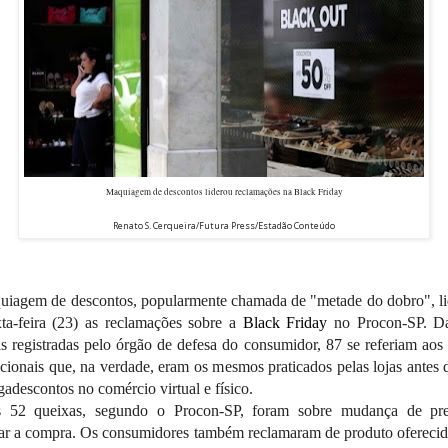
Maquiagem de descontos liderou reclamações na Black Friday
Renato S. Cerqueira/Futura Press/Estadão Conteúdo
uiagem de descontos, popularmente chamada de "metade do dobro", li
ta-feira (23) as reclamações sobre a
Black Friday
no Procon-SP. D
s registradas pelo órgão de defesa do consumidor, 87 se referiam aos
ionais que, na verdade, eram os mesmos praticados pelas lojas antes 
adescontos no comércio virtual e físico.
s 52 queixas, segundo o Procon-SP, foram sobre mudança de pr
zar a compra. Os consumidores também reclamaram de produto ofereci