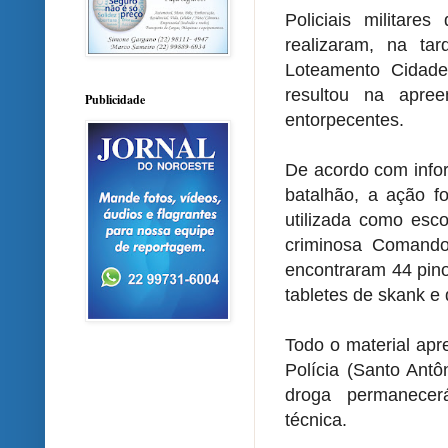
Policiais militare
realizaram, na ta
Loteamento Cidad
resultou na apree
Publicidade
entorpecentes.
De acordo com info
batalhão, a ação f
utilizada como esco
criminosa Comando
encontraram 44 pino
tabletes de skank e
Todo o material apr
Polícia (Santo Antô
droga permanecer
técnica.