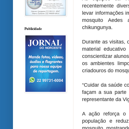
recentemente diver
levar informações 
mosquito Aedes a
chikungunya.
Publicidade
Durante as visitas, 
material educativo
conscientizar aluno
os ambientes limp
criadouros do mosqu
“Cuidar da saúde c
façam a sua parte 
representante da Vig
A ação reforça o
população e reduz
mosquito, mostrand