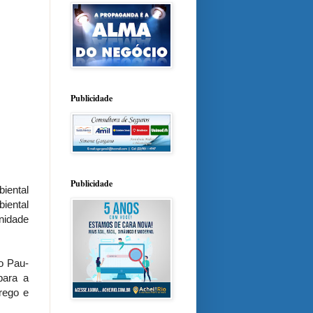
Publicidade
Publicidade
iental
iental
nidade
o Pau-
para a
rego e