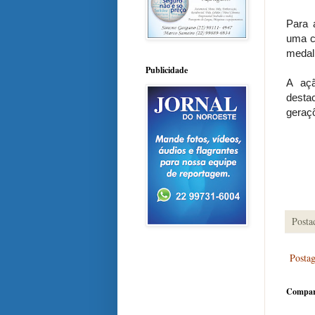
Para 
uma c
medalh
Publicidade
A açã
desta
geraçõ
Posta
Posta
Compar