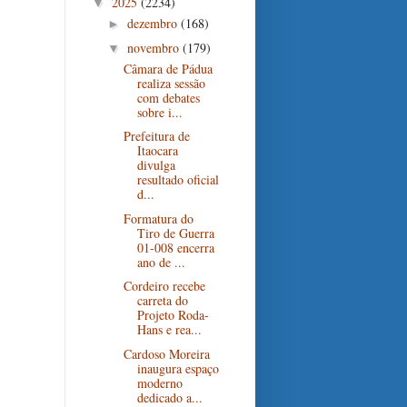
2025
(2234)
▼
dezembro
(168)
►
novembro
(179)
▼
Câmara de Pádua
realiza sessão
com debates
sobre i...
Prefeitura de
Itaocara
divulga
resultado oficial
d...
Formatura do
Tiro de Guerra
01-008 encerra
ano de ...
Cordeiro recebe
carreta do
Projeto Roda-
Hans e rea...
Cardoso Moreira
inaugura espaço
moderno
dedicado a...