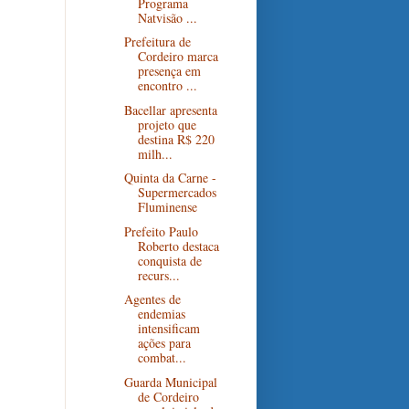
Programa
Natvisão ...
Prefeitura de
Cordeiro marca
presença em
encontro ...
Bacellar apresenta
projeto que
destina R$ 220
milh...
Quinta da Carne -
Supermercados
Fluminense
Prefeito Paulo
Roberto destaca
conquista de
recurs...
Agentes de
endemias
intensificam
ações para
combat...
Guarda Municipal
de Cordeiro