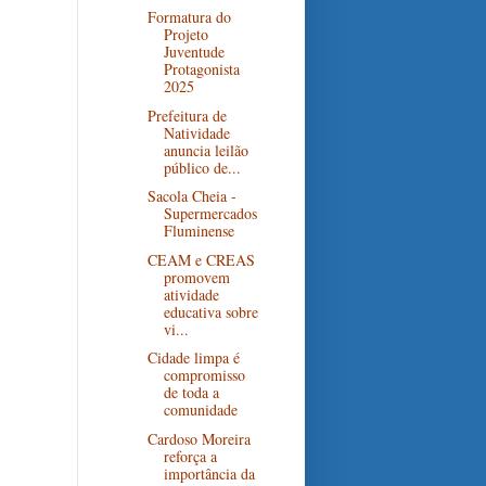
Formatura do
Projeto
Juventude
Protagonista
2025
Prefeitura de
Natividade
anuncia leilão
público de...
Sacola Cheia -
Supermercados
Fluminense
CEAM e CREAS
promovem
atividade
educativa sobre
vi...
Cidade limpa é
compromisso
de toda a
comunidade
Cardoso Moreira
reforça a
importância da