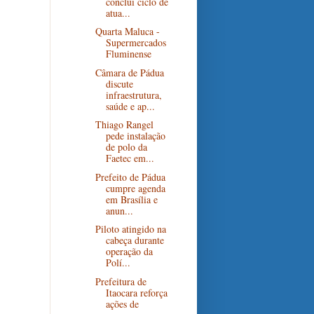
conclui ciclo de
atua...
Quarta Maluca -
Supermercados
Fluminense
Câmara de Pádua
discute
infraestrutura,
saúde e ap...
Thiago Rangel
pede instalação
de polo da
Faetec em...
Prefeito de Pádua
cumpre agenda
em Brasília e
anun...
Piloto atingido na
cabeça durante
operação da
Polí...
Prefeitura de
Itaocara reforça
ações de