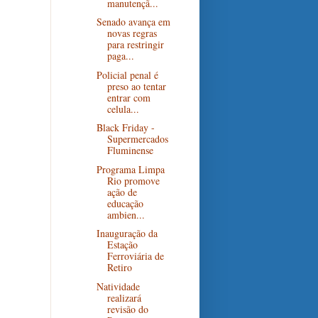
manutençã...
Senado avança em
novas regras
para restringir
paga...
Policial penal é
preso ao tentar
entrar com
celula...
Black Friday -
Supermercados
Fluminense
Programa Limpa
Rio promove
ação de
educação
ambien...
Inauguração da
Estação
Ferroviária de
Retiro
Natividade
realizará
revisão do