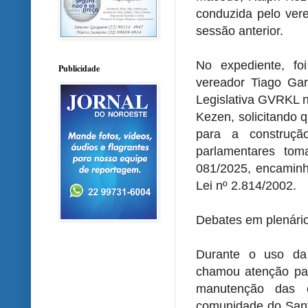
conduzida pelo ver
sessão anterior.
No expediente, foi
Publicidade
vereador Tiago Ga
Legislativa GVRKL n
Kezen, solicitando q
para a construçã
parlamentares to
081/2025, encaminh
Lei nº 2.814/2002.
Debates em plenári
Durante o uso da 
chamou atenção pa
manutenção das e
comunidade do Sant