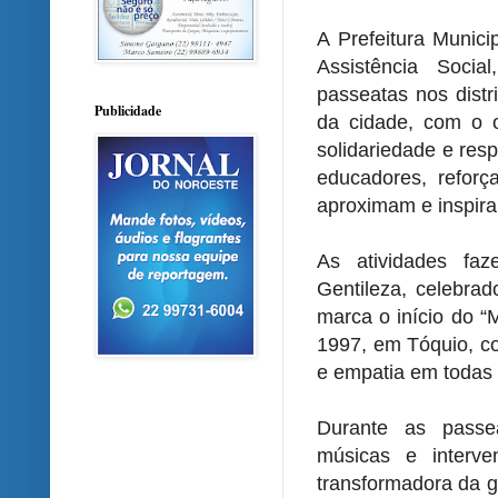
A Prefeitura Munici
Assistência Soci
passeatas nos dist
Publicidade
da cidade, com o 
solidariedade e respe
educadores, reforç
aproximam e inspir
As atividades f
Gentileza, celebra
marca o início do “
1997, em Tóquio, co
e empatia em todas
Durante as passe
músicas e interv
transformadora da g