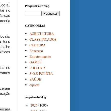
Social,
Pesquisar este blog
tar no
básicas
rceria
CATEGORIAS
AGRICULTURA
locais,
CLASSIFICADOS
 itens
CULTURA
rabalho
Educação
íticas
Entretenimento
GAMES
POLÍTICA
das no
mesmos
S.O.S POLÍCIA
SAÚDE
esporte
eceram
boração
Arquivo do blog
2026
(1096)
►
aocara