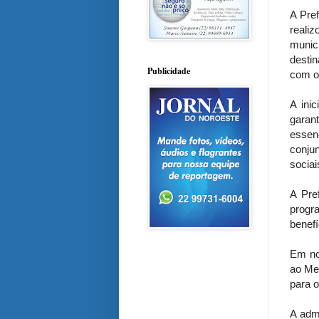
A Pref
reali
municí
desti
Publicidade
com o
A inic
garan
essenc
conju
socia
A Pre
progr
benefí
Em no
ao Mes
para o
A adm