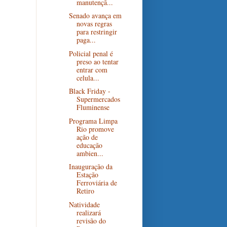
manutençã...
Senado avança em
novas regras
para restringir
paga...
Policial penal é
preso ao tentar
entrar com
celula...
Black Friday -
Supermercados
Fluminense
Programa Limpa
Rio promove
ação de
educação
ambien...
Inauguração da
Estação
Ferroviária de
Retiro
Natividade
realizará
revisão do