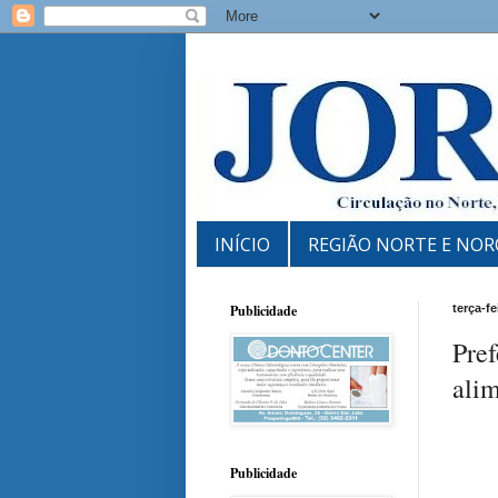
INÍCIO
REGIÃO NORTE E NOR
Publicidade
terça-f
Pref
alim
Publicidade