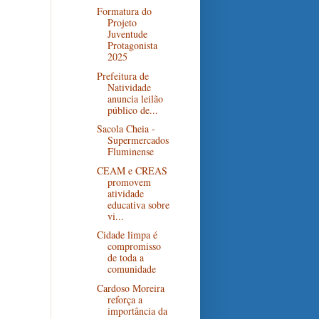
Formatura do
Projeto
Juventude
Protagonista
2025
Prefeitura de
Natividade
anuncia leilão
público de...
Sacola Cheia -
Supermercados
Fluminense
CEAM e CREAS
promovem
atividade
educativa sobre
vi...
Cidade limpa é
compromisso
de toda a
comunidade
Cardoso Moreira
reforça a
importância da