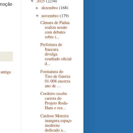
2025
(2234)
▼
omoção
dezembro
(168)
►
novembro
(179)
▼
Câmara de Pádua
realiza sessão
com debates
sobre i...
Prefeitura de
Itaocara
divulga
resultado oficial
d...
Formatura do
antiga
Tiro de Guerra
01-008 encerra
ano de ...
Cordeiro recebe
carreta do
Projeto Roda-
Hans e rea...
Cardoso Moreira
inaugura espaço
moderno
dedicado a...