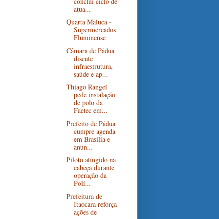
conclui ciclo de
atua...
Quarta Maluca -
Supermercados
Fluminense
Câmara de Pádua
discute
infraestrutura,
saúde e ap...
Thiago Rangel
pede instalação
de polo da
Faetec em...
Prefeito de Pádua
cumpre agenda
em Brasília e
anun...
Piloto atingido na
cabeça durante
operação da
Polí...
Prefeitura de
Itaocara reforça
ações de