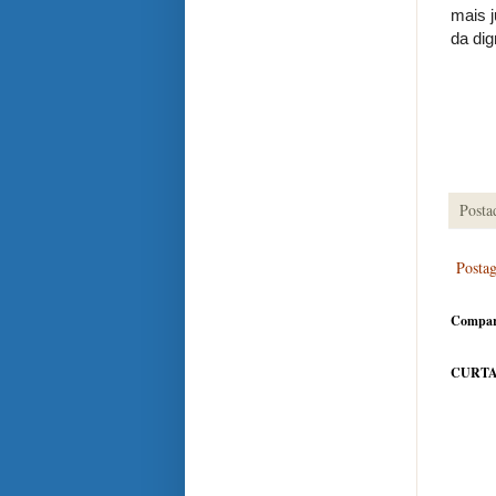
mais 
da di
Posta
Posta
Compar
CURTA