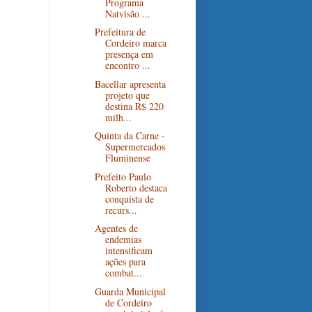
Programa
Natvisão ...
Prefeitura de
Cordeiro marca
presença em
encontro ...
Bacellar apresenta
projeto que
destina R$ 220
milh...
Quinta da Carne -
Supermercados
Fluminense
Prefeito Paulo
Roberto destaca
conquista de
recurs...
Agentes de
endemias
intensificam
ações para
combat...
Guarda Municipal
de Cordeiro