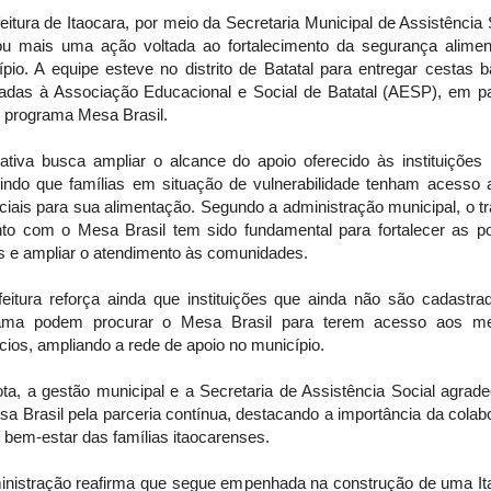
eitura de Itaocara, por meio da Secretaria Municipal de Assistência 
zou mais uma ação voltada ao fortalecimento da segurança alimen
pio. A equipe esteve no distrito de Batatal para entregar cestas 
nadas à Associação Educacional e Social de Batatal (AESP), em pa
 programa Mesa Brasil.
iativa busca ampliar o alcance do apoio oferecido às instituições 
tindo que famílias em situação de vulnerabilidade tenham acesso a
iais para sua alimentação. Segundo a administração municipal, o t
nto com o Mesa Brasil tem sido fundamental para fortalecer as pol
is e ampliar o atendimento às comunidades.
feitura reforça ainda que instituições que ainda não são cadastra
ama podem procurar o Mesa Brasil para terem acesso aos 
cios, ampliando a rede de apoio no município.
ta, a gestão municipal e a Secretaria de Assistência Social agrad
a Brasil pela parceria contínua, destacando a importância da cola
 bem-estar das famílias itaocarenses.
inistração reafirma que segue empenhada na construção de uma It