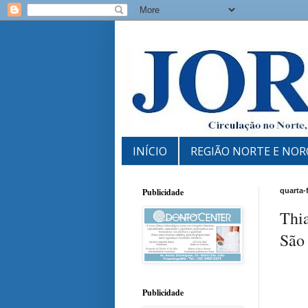
INÍCIO
REGIÃO NORTE E NOR
Publicidade
quarta-
Thia
São
Publicidade