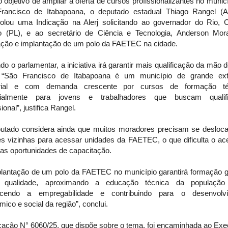
objetivo de ampliar a oferta de cursos profissionalizantes no munic
rancisco de Itabapoana, o deputado estadual Thiago Rangel (A
colou uma Indicação na Alerj solicitando ao governador do Rio, C
o (PL), e ao secretário de Ciência e Tecnologia, Anderson Mor
lação e implantação de um polo da FAETEC na cidade.
o o parlamentar, a iniciativa irá garantir mais qualificação da mão 
. “São Francisco de Itabapoana é um município de grande ex
torial e com demanda crescente por cursos de formação té
ialmente para jovens e trabalhadores que buscam qualif
sional”, justifica Rangel.
utado considera ainda que muitos moradores precisam se desloca
es vizinhas para acessar unidades da FAETEC, o que dificulta o ac
 as oportunidades de capacitação.
plantação de um polo da FAETEC no município garantirá formação gr
qualidade, aproximando a educação técnica da população 
lecendo a empregabilidade e contribuindo para o desenvolv
ico e social da região”, conclui.
cação N° 6060/25, que dispõe sobre o tema, foi encaminhada ao Exe