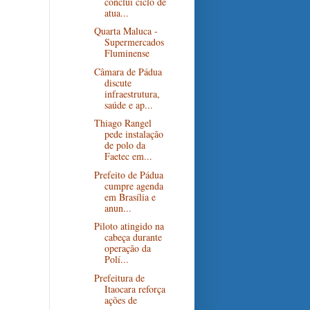
conclui ciclo de
atua...
Quarta Maluca -
Supermercados
Fluminense
Câmara de Pádua
discute
infraestrutura,
saúde e ap...
Thiago Rangel
pede instalação
de polo da
Faetec em...
Prefeito de Pádua
cumpre agenda
em Brasília e
anun...
Piloto atingido na
cabeça durante
operação da
Polí...
Prefeitura de
Itaocara reforça
ações de