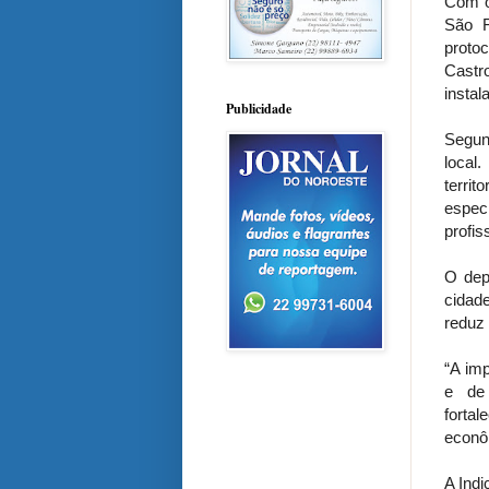
Com o 
São F
proto
Castr
insta
Publicidade
Segund
local
terri
espec
profis
O dep
cidad
reduz
“A im
e de 
forta
econôm
A Indi