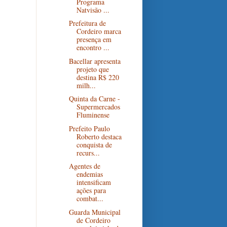
Programa
Natvisão ...
Prefeitura de
Cordeiro marca
presença em
encontro ...
Bacellar apresenta
projeto que
destina R$ 220
milh...
Quinta da Carne -
Supermercados
Fluminense
Prefeito Paulo
Roberto destaca
conquista de
recurs...
Agentes de
endemias
intensificam
ações para
combat...
Guarda Municipal
de Cordeiro