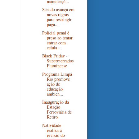
manutençã...
Senado avança em
novas regras
para restringir
paga...
Policial penal é
preso ao tentar
entrar com
celula...
Black Friday -
Supermercados
Fluminense
Programa Limpa
Rio promove
ação de
educação
ambien...
Inauguração da
Estação
Ferroviária de
Retiro
Natividade
realizará
revisão do