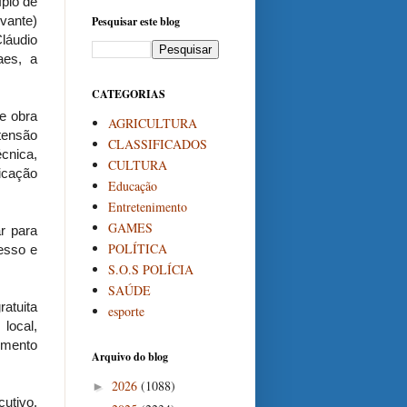
ípio de
vante)
Pesquisar este blog
láudio
aes, a
CATEGORIAS
de obra
AGRICULTURA
tensão
CLASSIFICADOS
cnica,
CULTURA
icação
Educação
Entretenimento
GAMES
r para
POLÍTICA
esso e
S.O.S POLÍCIA
SAÚDE
atuita
esporte
local,
imento
Arquivo do blog
2026
(1088)
►
cutivo.