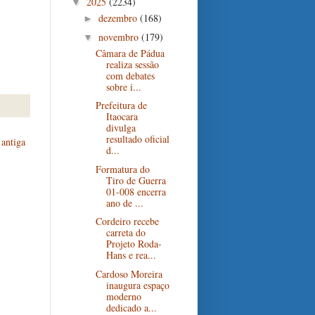
2025
(2234)
▼
dezembro
(168)
►
novembro
(179)
▼
Câmara de Pádua
realiza sessão
com debates
sobre i...
Prefeitura de
Itaocara
divulga
resultado oficial
antiga
d...
Formatura do
Tiro de Guerra
01-008 encerra
ano de ...
Cordeiro recebe
carreta do
Projeto Roda-
Hans e rea...
Cardoso Moreira
inaugura espaço
moderno
dedicado a...