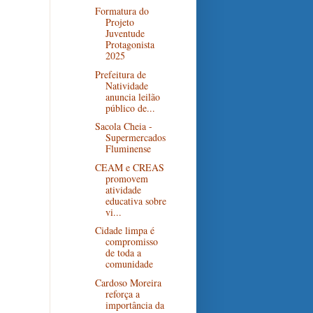
Formatura do
Projeto
Juventude
Protagonista
2025
Prefeitura de
Natividade
anuncia leilão
público de...
Sacola Cheia -
Supermercados
Fluminense
CEAM e CREAS
promovem
atividade
educativa sobre
vi...
Cidade limpa é
compromisso
de toda a
comunidade
Cardoso Moreira
reforça a
importância da