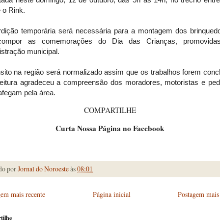
 o Rink.
erdição temporária será necessária para a montagem dos brinqued
 compor as comemorações do Dia das Crianças, promovidas
stração municipal.
sito na região será normalizado assim que os trabalhos forem conc
feitura agradeceu a compreensão dos moradores, motoristas e ped
afegam pela área.
COMPARTILHE
Curta Nossa Página no Facebook
do por
Jornal do Noroeste
às
08:01
gem mais recente
Página inicial
Postagem mais 
tilhe