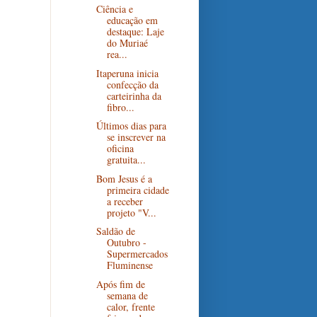
Ciência e
educação em
destaque: Laje
do Muriaé
rea...
Itaperuna inicia
confecção da
carteirinha da
fibro...
Últimos dias para
se inscrever na
oficina
gratuita...
Bom Jesus é a
primeira cidade
a receber
projeto "V...
Saldão de
Outubro -
Supermercados
Fluminense
Após fim de
semana de
calor, frente