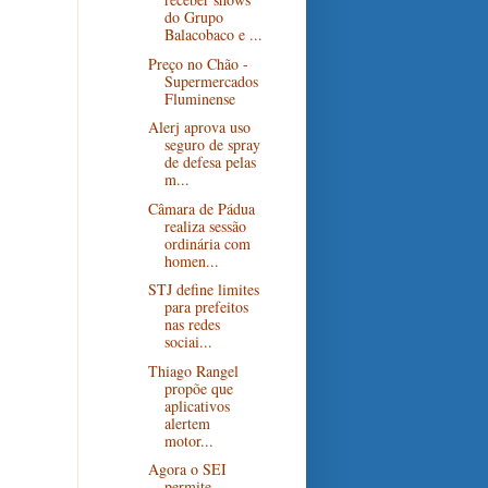
do Grupo
Balacobaco e ...
Preço no Chão -
Supermercados
Fluminense
Alerj aprova uso
seguro de spray
de defesa pelas
m...
Câmara de Pádua
realiza sessão
ordinária com
homen...
STJ define limites
para prefeitos
nas redes
sociai...
Thiago Rangel
propõe que
aplicativos
alertem
motor...
Agora o SEI
permite