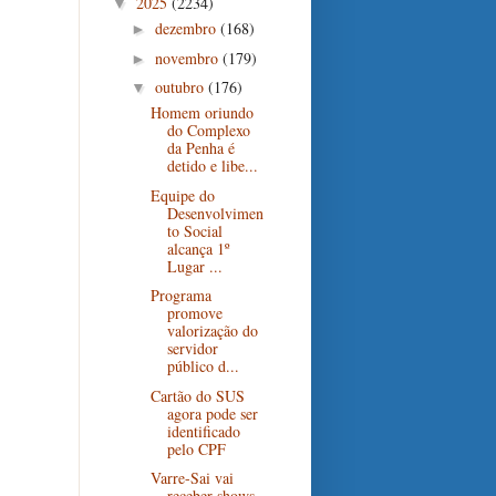
2025
(2234)
▼
dezembro
(168)
►
novembro
(179)
►
outubro
(176)
▼
Homem oriundo
do Complexo
da Penha é
detido e libe...
Equipe do
Desenvolvimen
to Social
alcança 1º
Lugar ...
Programa
promove
valorização do
servidor
público d...
Cartão do SUS
agora pode ser
identificado
pelo CPF
Varre-Sai vai
receber shows