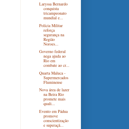
Laryssa Bernardo
conquista
tricampeonato
mundial e...
Polícia Militar
reforça
segurança na
Região
Noroes...
Governo federal
nega ajuda ao
Rio em
combate ao cr...
Quarta Maluca -
Supermercados
Fluminense
Nova área de lazer
na Beira Rio
promete mais
quali...
Evento em Pádua
promove
conscientização
e superaçã...