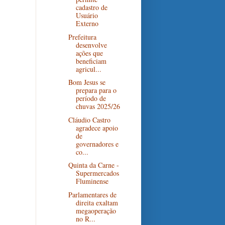
cadastro de
Usuário
Externo
Prefeitura
desenvolve
ações que
beneficiam
agricul...
Bom Jesus se
prepara para o
período de
chuvas 2025/26
Cláudio Castro
agradece apoio
de
governadores e
co...
Quinta da Carne -
Supermercados
Fluminense
Parlamentares de
direita exaltam
megaoperação
no R...