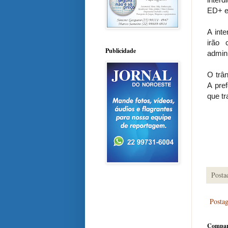
ED+ e
A int
irão
Publicidade
admini
O trân
A pre
que tr
Posta
Posta
Compar