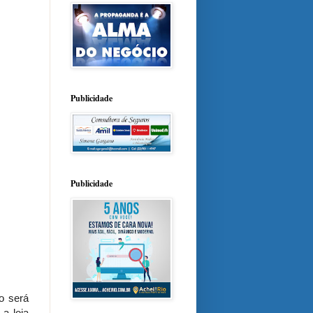
Publicidade
Publicidade
o será
 a loja