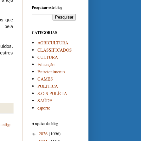
Pesquisar este blog
os que
 pela
CATEGORIAS
AGRICULTURA
luídos.
CLASSIFICADOS
estres
CULTURA
Educação
Entretenimento
GAMES
POLÍTICA
S.O.S POLÍCIA
SAÚDE
esporte
Arquivo do blog
antiga
2026
(1096)
►