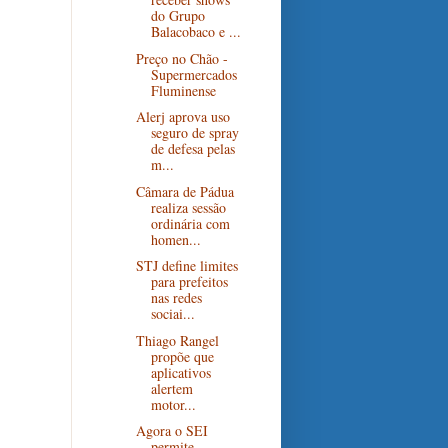
do Grupo
Balacobaco e ...
Preço no Chão -
Supermercados
Fluminense
Alerj aprova uso
seguro de spray
de defesa pelas
m...
Câmara de Pádua
realiza sessão
ordinária com
homen...
STJ define limites
para prefeitos
nas redes
sociai...
Thiago Rangel
propõe que
aplicativos
alertem
motor...
Agora o SEI
permite