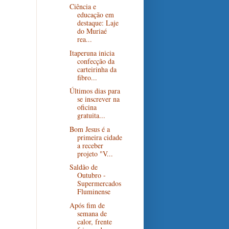
Ciência e
educação em
destaque: Laje
do Muriaé
rea...
Itaperuna inicia
confecção da
carteirinha da
fibro...
Últimos dias para
se inscrever na
oficina
gratuita...
Bom Jesus é a
primeira cidade
a receber
projeto "V...
Saldão de
Outubro -
Supermercados
Fluminense
Após fim de
semana de
calor, frente