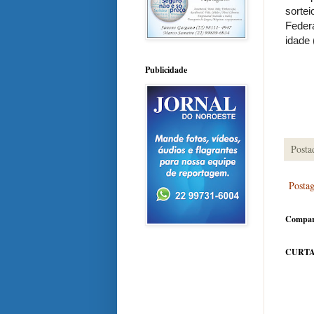
sortei
Federa
idade 
Publicidade
Posta
Posta
Compar
CURTA