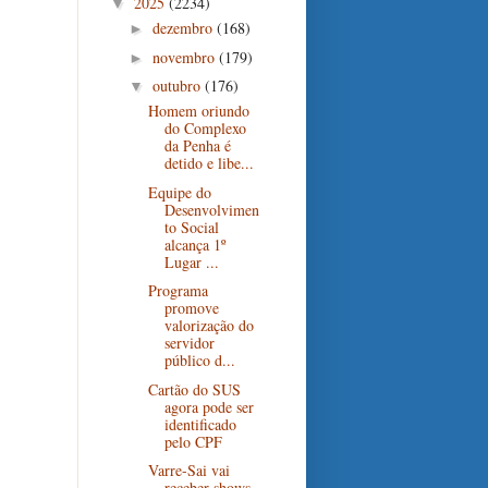
2025
(2234)
▼
dezembro
(168)
►
novembro
(179)
►
outubro
(176)
▼
Homem oriundo
do Complexo
da Penha é
detido e libe...
Equipe do
Desenvolvimen
to Social
alcança 1º
Lugar ...
Programa
promove
valorização do
servidor
público d...
Cartão do SUS
agora pode ser
identificado
pelo CPF
Varre-Sai vai
receber shows