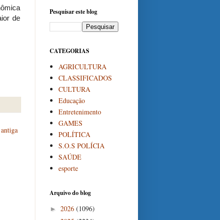
onômica
Pesquisar este blog
aior de
CATEGORIAS
AGRICULTURA
CLASSIFICADOS
CULTURA
Educação
Entretenimento
GAMES
antiga
POLÍTICA
S.O.S POLÍCIA
SAÚDE
esporte
Arquivo do blog
2026
(1096)
►