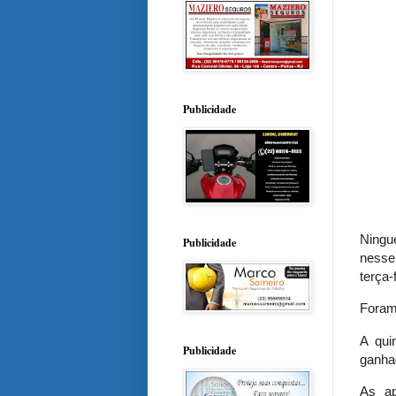
Publicidade
Ningu
Publicidade
nesse
terça-
Foram 
A qui
Publicidade
ganhad
As ap