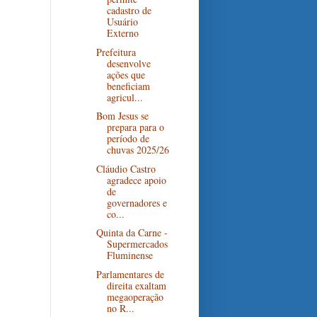
cadastro de
Usuário
Externo
Prefeitura
desenvolve
ações que
beneficiam
agricul...
Bom Jesus se
prepara para o
período de
chuvas 2025/26
Cláudio Castro
agradece apoio
de
governadores e
co...
Quinta da Carne -
Supermercados
Fluminense
Parlamentares de
direita exaltam
megaoperação
no R...