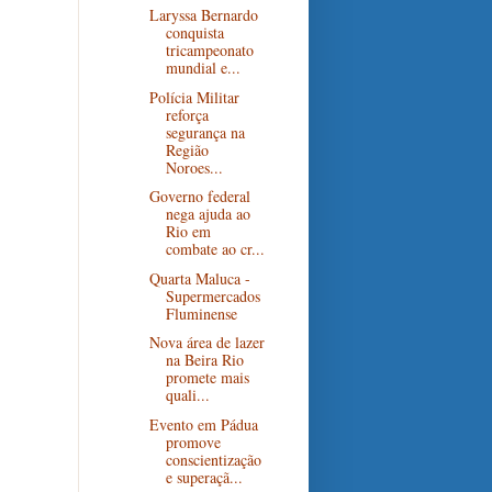
Laryssa Bernardo
conquista
tricampeonato
mundial e...
Polícia Militar
reforça
segurança na
Região
Noroes...
Governo federal
nega ajuda ao
Rio em
combate ao cr...
Quarta Maluca -
Supermercados
Fluminense
Nova área de lazer
na Beira Rio
promete mais
quali...
Evento em Pádua
promove
conscientização
e superaçã...