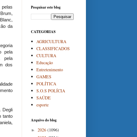
 pelas
Pesquisar este blog
 Brum,
 Blanc,
ção da
CATEGORIAS
AGRICULTURA
egoria
CLASSIFICADOS
o pela
CULTURA
a pela
Educação
em dos
Entretenimento
GAMES
POLÍTICA
lidade
S.O.S POLÍCIA
imento
SAÚDE
esporte
 Degli
 tanto
Arquivo do blog
niela,
2026
(1096)
►