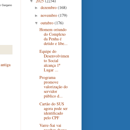
2025
(2234)
▼
e Gargano
dezembro
(168)
►
novembro
(179)
►
outubro
(176)
▼
Homem oriundo
do Complexo
da Penha é
detido e libe...
Equipe do
Desenvolvimen
to Social
antiga
alcança 1º
Lugar ...
Programa
promove
valorização do
servidor
público d...
Cartão do SUS
agora pode ser
identificado
pelo CPF
Varre-Sai vai
receber shows