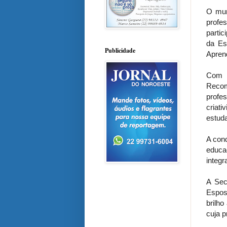
O mun
profe
partic
da Es
Publicidade
Apren
Com g
Recom
profe
criat
estud
A con
educa
integr
A Sec
Espos
brilh
cuja 