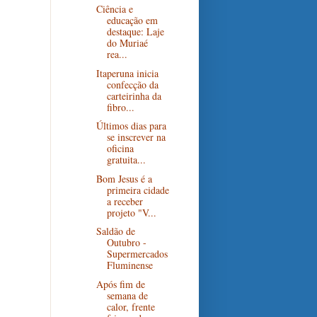
Ciência e
educação em
destaque: Laje
do Muriaé
rea...
Itaperuna inicia
confecção da
carteirinha da
fibro...
Últimos dias para
se inscrever na
oficina
gratuita...
Bom Jesus é a
primeira cidade
a receber
projeto "V...
Saldão de
Outubro -
Supermercados
Fluminense
Após fim de
semana de
calor, frente