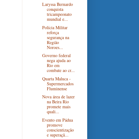
Laryssa Bernardo
conquista
tricampeonato
mundial e...
Polícia Militar
reforça
segurança na
Região
Noroes...
Governo federal
nega ajuda ao
Rio em
combate ao cr...
Quarta Maluca -
Supermercados
Fluminense
Nova área de lazer
na Beira Rio
promete mais
quali...
Evento em Pádua
promove
conscientização
e superaçã...