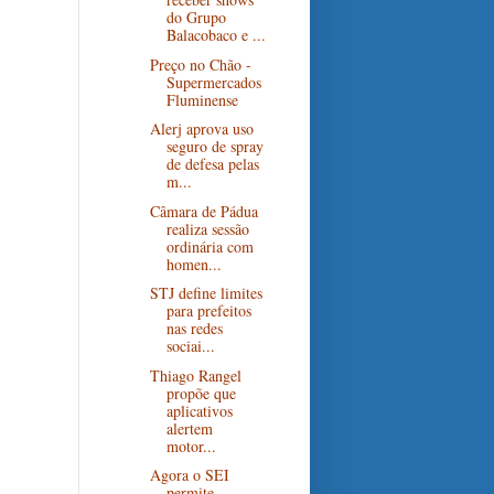
do Grupo
Balacobaco e ...
Preço no Chão -
Supermercados
Fluminense
Alerj aprova uso
seguro de spray
de defesa pelas
m...
Câmara de Pádua
realiza sessão
ordinária com
homen...
STJ define limites
para prefeitos
nas redes
sociai...
Thiago Rangel
propõe que
aplicativos
alertem
motor...
Agora o SEI
permite