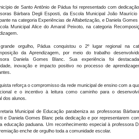
icípio de Santo Antônio de Pádua foi representado com dedicação
ssoras Bárbara Degli Esposti, da Escola Municipal João Maurício
ipante na categoria Experiências de Alfabetização, e Daniela Gomes
cola Municipal Alice do Amaral Peixoto, na categoria Recomposi
dizagem.
rande orgulho, Pádua conquistou o 2º lugar regional na cat
posição da Aprendizagem, por meio do trabalho desenvolvid
ssora Daniela Gomes Blanc. Sua experiência foi destacad
ividade, inovação e impacto positivo no processo de aprendizag
antes.
quista reforça o compromisso da rede municipal de ensino com a qua
cional e o incentivo à leitura como caminho para o desenvolv
al dos alunos.
retaria Municipal de Educação parabeniza as professoras Bárbara
ti e Daniela Gomes Blanc pela dedicação e por representarem com
o a educação paduana. Um reconhecimento especial à professora Da
premiação enche de orgulho toda a comunidade escolar.