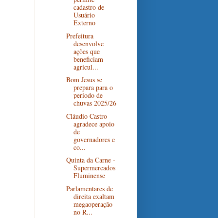
cadastro de
Usuário
Externo
Prefeitura
desenvolve
ações que
beneficiam
agricul...
Bom Jesus se
prepara para o
período de
chuvas 2025/26
Cláudio Castro
agradece apoio
de
governadores e
co...
Quinta da Carne -
Supermercados
Fluminense
Parlamentares de
direita exaltam
megaoperação
no R...