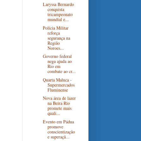
Laryssa Bernardo
conquista
tricampeonato
mundial e...
Polícia Militar
reforça
segurança na
Região
Noroes...
Governo federal
nega ajuda ao
Rio em
combate ao cr...
Quarta Maluca -
Supermercados
Fluminense
Nova área de lazer
na Beira Rio
promete mais
quali...
Evento em Pádua
promove
conscientização
e superaçã...