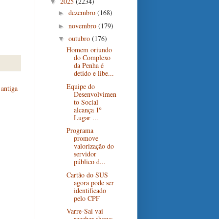
2025
(2234)
▼
dezembro
(168)
►
novembro
(179)
►
outubro
(176)
▼
Homem oriundo
do Complexo
da Penha é
detido e libe...
Equipe do
antiga
Desenvolvimen
to Social
alcança 1º
Lugar ...
Programa
promove
valorização do
servidor
público d...
Cartão do SUS
agora pode ser
identificado
pelo CPF
Varre-Sai vai
receber shows