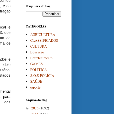
contou
, e do
Pesquisar este blog
tração
CATEGORIAS
scal e
23, que
AGRICULTURA
sta de
CLASSIFICADOS
orma de
CULTURA
Educação
Entretenimento
ados e
GAMES
modelo
POLÍTICA
utário,
S.O.S POLÍCIA
stados
SAÚDE
esporte
amental
e para
Arquivo do blog
te das
2026
(1092)
►