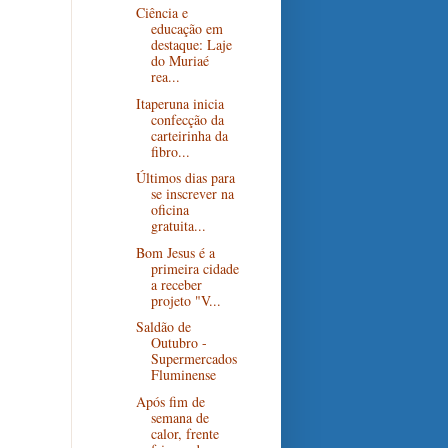
Ciência e
educação em
destaque: Laje
do Muriaé
rea...
Itaperuna inicia
confecção da
carteirinha da
fibro...
Últimos dias para
se inscrever na
oficina
gratuita...
Bom Jesus é a
primeira cidade
a receber
projeto "V...
Saldão de
Outubro -
Supermercados
Fluminense
Após fim de
semana de
calor, frente