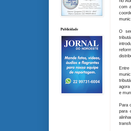
no Au
com a
coord
munici
Publicidade
O sem
tribut
intro
reform
distri
Entre
munic
tribut
agora
e muni
Para o
para 
alinh
transf