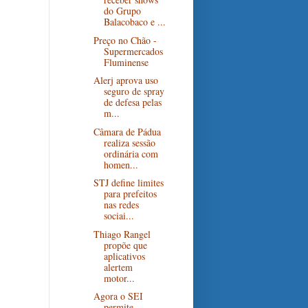
do Grupo
Balacobaco e ...
Preço no Chão -
Supermercados
Fluminense
Alerj aprova uso
seguro de spray
de defesa pelas
m...
Câmara de Pádua
realiza sessão
ordinária com
homen...
STJ define limites
para prefeitos
nas redes
sociai...
Thiago Rangel
propõe que
aplicativos
alertem
motor...
Agora o SEI
permite