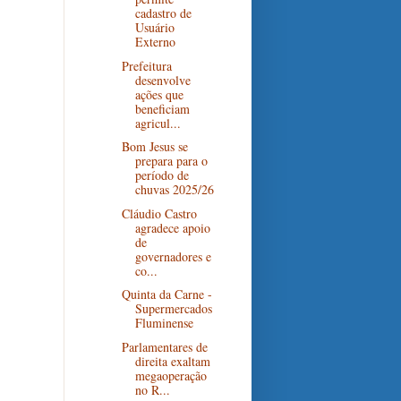
cadastro de
Usuário
Externo
Prefeitura
desenvolve
ações que
beneficiam
agricul...
Bom Jesus se
prepara para o
período de
chuvas 2025/26
Cláudio Castro
agradece apoio
de
governadores e
co...
Quinta da Carne -
Supermercados
Fluminense
Parlamentares de
direita exaltam
megaoperação
no R...