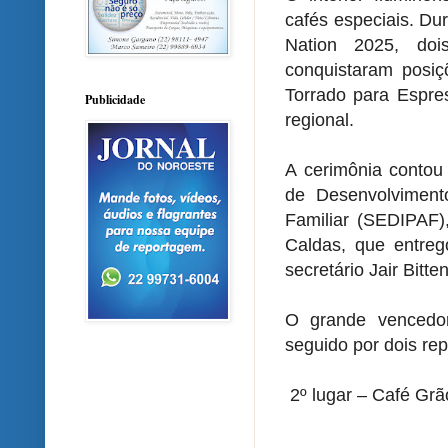
cafés especiais. Du
Nation 2025, do
conquistaram posiç
Torrado para Espre
Publicidade
regional.
A cerimônia contou
de Desenvolvimento
Familiar (SEDIPAF)
Caldas, que entre
secretário Jair Bitte
O grande vencedor
seguido por dois rep
2º lugar – Café Grã