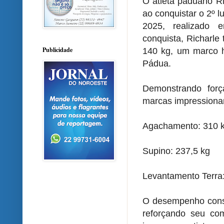
O atleta paduano Ri
ao conquistar o 2º 
2025, realizado
conquista, Richarle
Publicidade
140 kg, um marco h
Pádua.
Demonstrando forç
marcas impressiona
Agachamento: 310 
Supino: 237,5 kg
Levantamento Terra
O desempenho consa
reforçando seu co