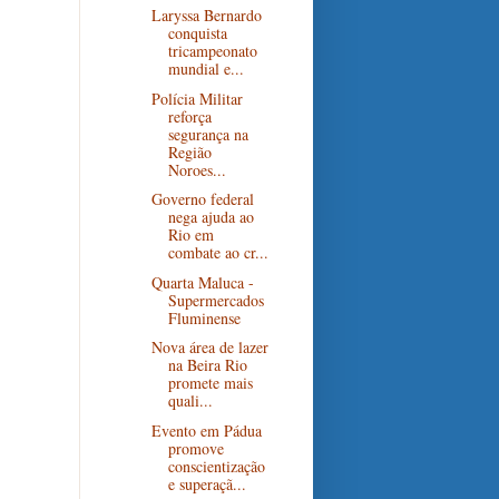
Laryssa Bernardo
conquista
tricampeonato
mundial e...
Polícia Militar
reforça
segurança na
Região
Noroes...
Governo federal
nega ajuda ao
Rio em
combate ao cr...
Quarta Maluca -
Supermercados
Fluminense
Nova área de lazer
na Beira Rio
promete mais
quali...
Evento em Pádua
promove
conscientização
e superaçã...