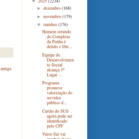
2025
(2234)
▼
dezembro
(168)
►
novembro
(179)
►
outubro
(176)
▼
Homem oriundo
do Complexo
da Penha é
detido e libe...
Equipe do
Desenvolvimen
to Social
antiga
alcança 1º
Lugar ...
Programa
promove
valorização do
servidor
público d...
Cartão do SUS
agora pode ser
identificado
pelo CPF
Varre-Sai vai
receber shows