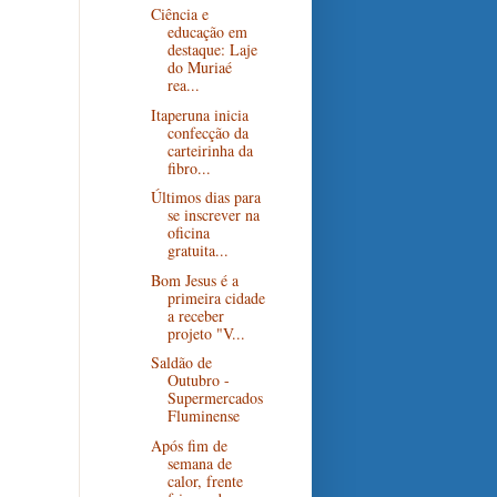
Ciência e
educação em
destaque: Laje
do Muriaé
rea...
Itaperuna inicia
confecção da
carteirinha da
fibro...
Últimos dias para
se inscrever na
oficina
gratuita...
Bom Jesus é a
primeira cidade
a receber
projeto "V...
Saldão de
Outubro -
Supermercados
Fluminense
Após fim de
semana de
calor, frente