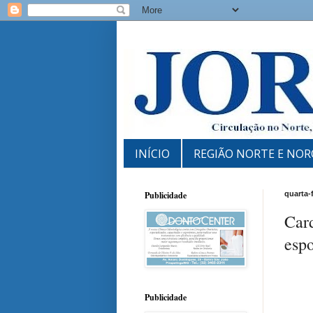
INÍCIO
REGIÃO NORTE E NOR
Publicidade
quarta-
Car
esp
Publicidade