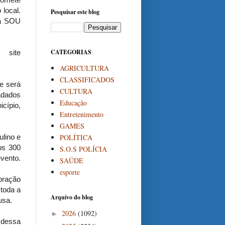
 local.
Pesquisar este blog
ca SOU
CATEGORIAS
 site
AGRICULTURA
CLASSIFICADOS
ue será
CULTURA
adados
Educação
cípio,
Entretenimento
GAMES
POLÍTICA
lino e
os 300
S.O.S POLÍCIA
evento.
SAÚDE
esporte
bração
 toda a
Arquivo do blog
usa.
2026
(1092)
►
 dessa