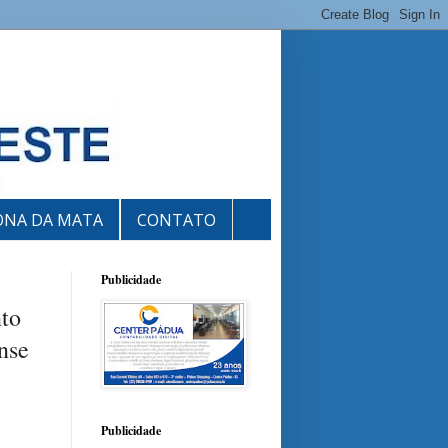
ONA DA MATA
CONTATO
Publicidade
nto
nse
Publicidade