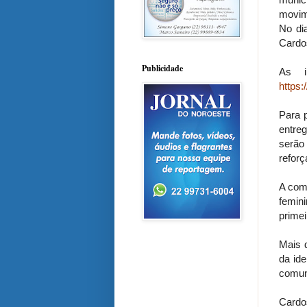
movime
No di
Cardo
Publicidade
As i
https:
Para p
entre
serão
reforç
A com
femin
primei
Mais 
da ide
comuni
Cardo