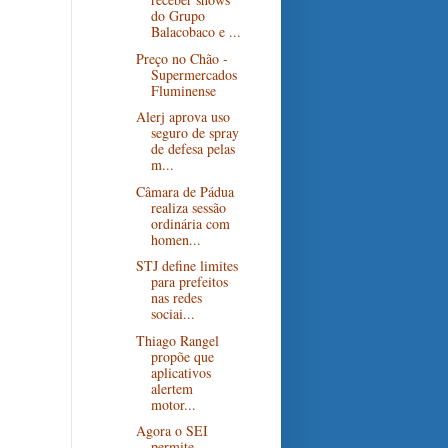
do Grupo
Balacobaco e ...
Preço no Chão -
Supermercados
Fluminense
Alerj aprova uso
seguro de spray
de defesa pelas
m...
Câmara de Pádua
realiza sessão
ordinária com
homen...
STJ define limites
para prefeitos
nas redes
sociai...
Thiago Rangel
propõe que
aplicativos
alertem
motor...
Agora o SEI
permite