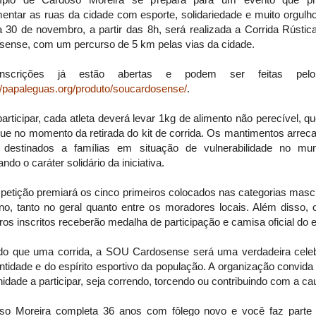
ntar as ruas da cidade com esporte, solidariedade e muito orgulho
a 30 de novembro, a partir das 8h, será realizada a Corrida Rústi
sense, com um percurso de 5 km pelas vias da cidade.
nscrições já estão abertas e podem ser feitas pelo
//papaleguas.org/produto/soucardosense/
.
articipar, cada atleta deverá levar 1kg de alimento não perecível, q
gue no momento da retirada do kit de corrida. Os mantimentos arrec
 destinados a famílias em situação de vulnerabilidade no muni
ando o caráter solidário da iniciativa.
petição premiará os cinco primeiros colocados nas categorias mascu
ino, tanto no geral quanto entre os moradores locais. Além disso, 
ros inscritos receberão medalha de participação e camisa oficial do 
do que uma corrida, a SOU Cardosense será uma verdadeira cele
ntidade e do espírito esportivo da população. A organização convida
dade a participar, seja correndo, torcendo ou contribuindo com a ca
so Moreira completa 36 anos com fôlego novo e você faz parte