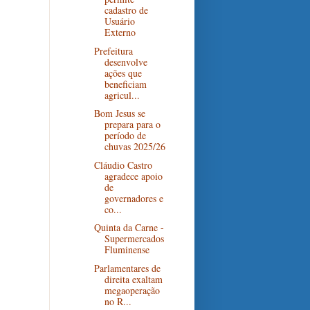
cadastro de
Usuário
Externo
Prefeitura
desenvolve
ações que
beneficiam
agricul...
Bom Jesus se
prepara para o
período de
chuvas 2025/26
Cláudio Castro
agradece apoio
de
governadores e
co...
Quinta da Carne -
Supermercados
Fluminense
Parlamentares de
direita exaltam
megaoperação
no R...