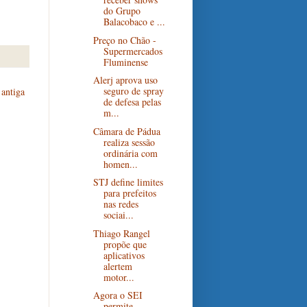
do Grupo
Balacobaco e ...
Preço no Chão -
Supermercados
Fluminense
Alerj aprova uso
seguro de spray
antiga
de defesa pelas
m...
Câmara de Pádua
realiza sessão
ordinária com
homen...
STJ define limites
para prefeitos
nas redes
sociai...
Thiago Rangel
propõe que
aplicativos
alertem
motor...
Agora o SEI
permite