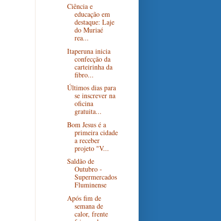
Ciência e
educação em
destaque: Laje
do Muriaé
rea...
Itaperuna inicia
confecção da
carteirinha da
fibro...
Últimos dias para
se inscrever na
oficina
gratuita...
Bom Jesus é a
primeira cidade
a receber
projeto "V...
Saldão de
Outubro -
Supermercados
Fluminense
Após fim de
semana de
calor, frente