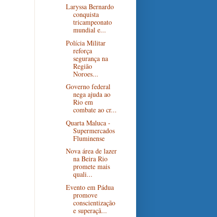
Laryssa Bernardo
conquista
tricampeonato
mundial e...
Polícia Militar
reforça
segurança na
Região
Noroes...
Governo federal
nega ajuda ao
Rio em
combate ao cr...
Quarta Maluca -
Supermercados
Fluminense
Nova área de lazer
na Beira Rio
promete mais
quali...
Evento em Pádua
promove
conscientização
e superaçã...