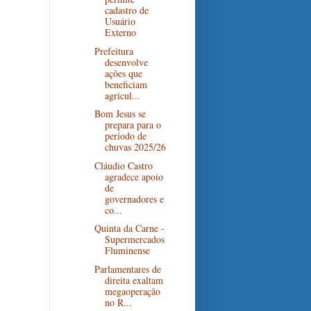
cadastro de
Usuário
Externo
Prefeitura
desenvolve
ações que
beneficiam
agricul...
Bom Jesus se
prepara para o
período de
chuvas 2025/26
Cláudio Castro
agradece apoio
de
governadores e
co...
Quinta da Carne -
Supermercados
Fluminense
Parlamentares de
direita exaltam
megaoperação
no R...