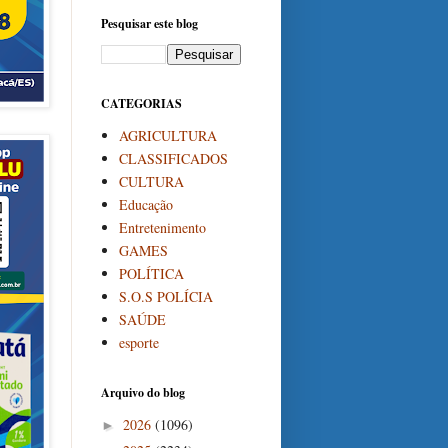
Pesquisar este blog
CATEGORIAS
AGRICULTURA
CLASSIFICADOS
CULTURA
Educação
Entretenimento
GAMES
POLÍTICA
S.O.S POLÍCIA
SAÚDE
esporte
Arquivo do blog
2026
(1096)
►