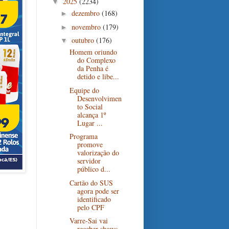
2025
(2234)
▼
dezembro
(168)
►
novembro
(179)
►
outubro
(176)
▼
Homem oriundo
do Complexo
da Penha é
detido e libe...
Equipe do
Desenvolvimen
to Social
alcança 1º
Lugar ...
Programa
promove
valorização do
servidor
público d...
Cartão do SUS
agora pode ser
identificado
pelo CPF
Varre-Sai vai
receber shows