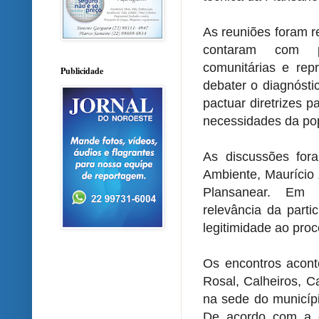
As reuniões foram r
contaram com pa
comunitárias e repr
Publicidade
debater o diagnósti
pactuar diretrizes 
necessidades da po
As discussões fora
Ambiente, Maurício 
Plansanear. Em 
relevância da parti
legitimidade ao pro
Os encontros aconte
Rosal, Calheiros, C
na sede do municípi
De acordo com a 