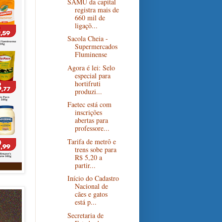
SAMU da capital
registra mais de
660 mil de
ligaçõ...
Sacola Cheia -
Supermercados
Fluminense
Agora é lei: Selo
especial para
hortifruti
produzi...
Faetec está com
inscrições
abertas para
professore...
Tarifa de metrô e
trens sobe para
R$ 5,20 a
partir...
Início do Cadastro
Nacional de
cães e gatos
está p...
Secretaria de