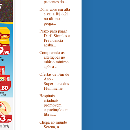
pacientes do...
Dólar abre em alta
e vai a R$ 6,21
no último
pregã...
Prazo para pagar
Darf, Simples e
Previdência
acaba...
Compreenda as
alterações no
salário mínimo
após a ...
Ofertas de Fim de
Ano -
Supermercados
Fluminense
Hospitais
estaduais
promovem
capacitação em
libras...
Chega ao mundo
Serena, a