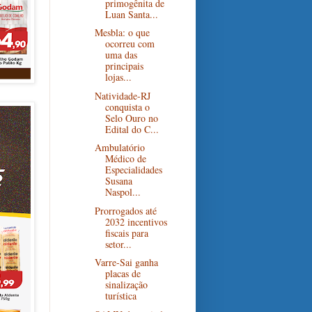
primogênita de
Luan Santa...
Mesbla: o que
ocorreu com
uma das
principais
lojas...
Natividade-RJ
conquista o
Selo Ouro no
Edital do C...
Ambulatório
Médico de
Especialidades
Susana
Naspol...
Prorrogados até
2032 incentivos
fiscais para
setor...
Varre-Sai ganha
placas de
sinalização
turística