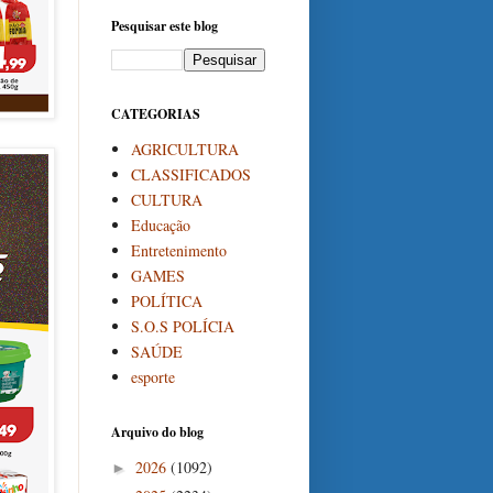
Pesquisar este blog
CATEGORIAS
AGRICULTURA
CLASSIFICADOS
CULTURA
Educação
Entretenimento
GAMES
POLÍTICA
S.O.S POLÍCIA
SAÚDE
esporte
Arquivo do blog
2026
(1092)
►