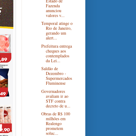
Estado de
Fazenda
anunciou
valores v...
Temporal atinge o
Rio de Janeiro,
gerando um
alert...
Prefeitura entrega
cheques aos
contemplados
da Lei...
Saldão de
Dezembro -
Supermercados
Fluminense
Governadores
avaliam ir ao
STF contra
decreto de u...
Obras de R$ 100
milhões em
Realengo
prometem
soluc...