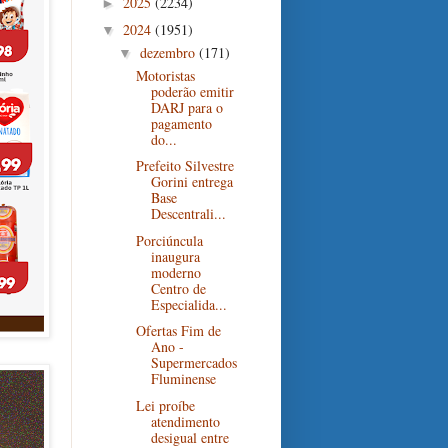
2025
(2234)
►
2024
(1951)
▼
dezembro
(171)
▼
Motoristas
poderão emitir
DARJ para o
pagamento
do...
Prefeito Silvestre
Gorini entrega
Base
Descentrali...
Porciúncula
inaugura
moderno
Centro de
Especialida...
Ofertas Fim de
Ano -
Supermercados
Fluminense
Lei proíbe
atendimento
desigual entre