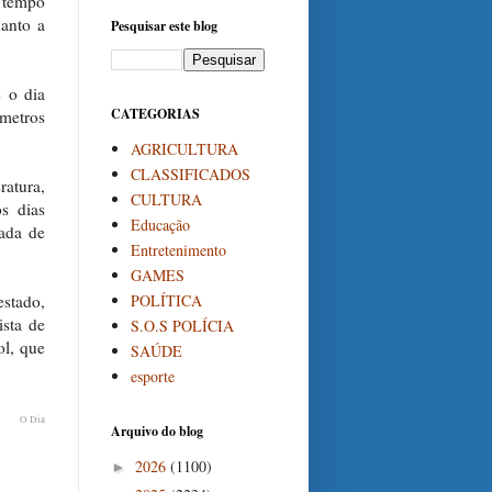
 tempo
anto a
Pesquisar este blog
e o dia
CATEGORIAS
ômetros
AGRICULTURA
CLASSIFICADOS
ratura,
CULTURA
s dias
Educação
hada de
Entretenimento
GAMES
POLÍTICA
estado,
sta de
S.O.S POLÍCIA
ol, que
SAÚDE
esporte
O Dia
Arquivo do blog
2026
(1100)
►