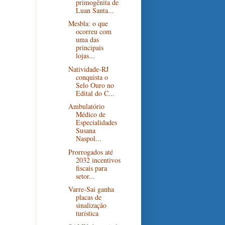
primogênita de
Luan Santa...
Mesbla: o que
ocorreu com
uma das
principais
lojas...
Natividade-RJ
conquista o
Selo Ouro no
Edital do C...
Ambulatório
Médico de
Especialidades
Susana
Naspol...
Prorrogados até
2032 incentivos
fiscais para
setor...
Varre-Sai ganha
placas de
sinalização
turística