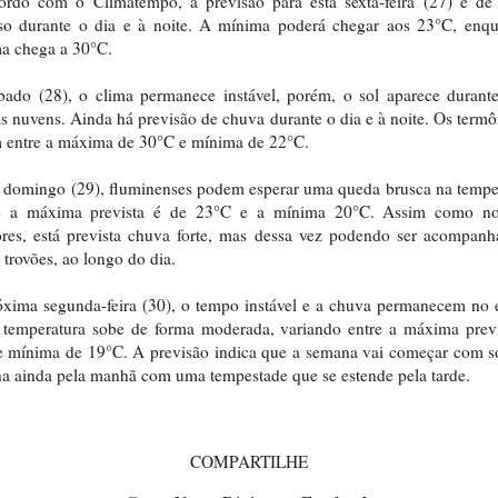
ordo com o Climatempo, a previsão para esta sexta-feira (27) é de
so durante o dia e à noite. A mínima poderá chegar aos 23°C, enqu
a chega a 30°C.
ado (28), o clima permanece instável, porém, o sol aparece durant
as nuvens. Ainda há previsão de chuva durante o dia e à noite. Os term
 entre a máxima de 30°C e mínima de 22°C.
 domingo (29), fluminenses podem esperar uma queda brusca na tempe
e a máxima prevista é de 23°C e a mínima 20°C. Assim como no
ores, está prevista chuva forte, mas dessa vez podendo ser acompan
e trovões, ao longo do dia.
xima segunda-feira (30), o tempo instável e a chuva permanecem no 
 temperatura sobe de forma moderada, variando entre a máxima previ
 mínima de 19°C. A previsão indica que a semana vai começar com s
ha ainda pela manhã com uma tempestade que se estende pela tarde.
COMPARTILHE