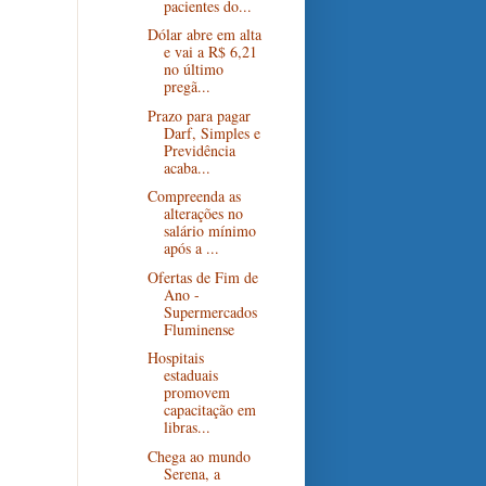
pacientes do...
Dólar abre em alta
e vai a R$ 6,21
no último
pregã...
Prazo para pagar
Darf, Simples e
Previdência
acaba...
Compreenda as
alterações no
salário mínimo
após a ...
Ofertas de Fim de
Ano -
Supermercados
Fluminense
Hospitais
estaduais
promovem
capacitação em
libras...
Chega ao mundo
Serena, a