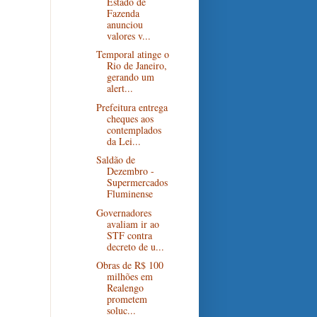
Estado de
Fazenda
anunciou
valores v...
Temporal atinge o
Rio de Janeiro,
gerando um
alert...
Prefeitura entrega
cheques aos
contemplados
da Lei...
Saldão de
Dezembro -
Supermercados
Fluminense
Governadores
avaliam ir ao
STF contra
decreto de u...
Obras de R$ 100
milhões em
Realengo
prometem
soluc...