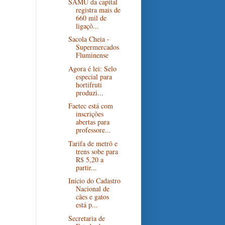
SAMU da capital
registra mais de
660 mil de
ligaçõ...
Sacola Cheia -
Supermercados
Fluminense
Agora é lei: Selo
especial para
hortifruti
produzi...
Faetec está com
inscrições
abertas para
professore...
Tarifa de metrô e
trens sobe para
R$ 5,20 a
partir...
Início do Cadastro
Nacional de
cães e gatos
está p...
Secretaria de