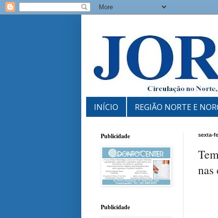
INÍCIO
REGIÃO NORTE E NOR
Publicidade
sexta-f
Temp
nas
Publicidade