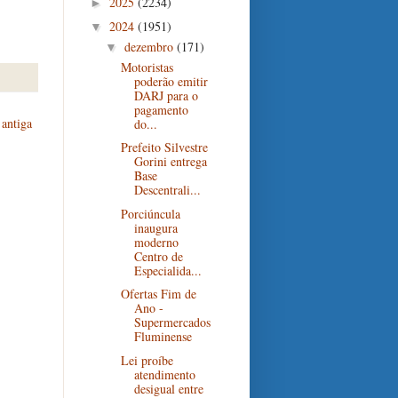
2025
(2234)
►
2024
(1951)
▼
dezembro
(171)
▼
Motoristas
poderão emitir
DARJ para o
pagamento
antiga
do...
Prefeito Silvestre
Gorini entrega
Base
Descentrali...
Porciúncula
inaugura
moderno
Centro de
Especialida...
Ofertas Fim de
Ano -
Supermercados
Fluminense
Lei proíbe
atendimento
desigual entre