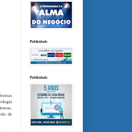
Publicidade
Publicidade
versas
rologia
tensas,
eda de