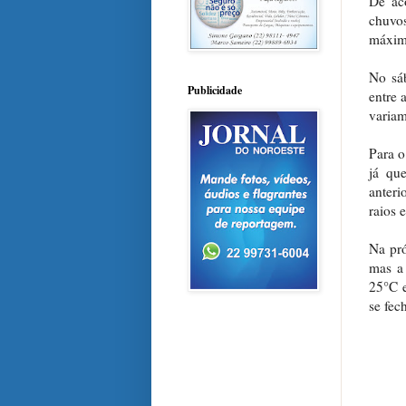
De ac
chuvo
máxim
No sáb
Publicidade
entre 
variam
Para o
já qu
anteri
raios 
Na pró
mas a
25°C e
se fec