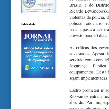
Brasil); e do Distri
Ricardo Lewandowski 
violentas da polícia,
policial rodoviário f
Publicidade
levar a pasta a aceler
previsto para 90 dias.
As críticas dos gove
aos estados. Apesar d
servirão como condiç
Segurança Pública
equipamentos. Desta f
sejam implementadas p
Castro prometeu ir a
Rio vamos entrar ime
absurdo. Por fim, es
esse decreto quando 