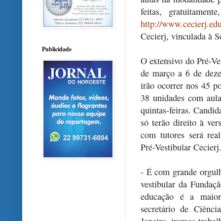
feitas, gratuitamen
http://www.cecierj.edu
Cecierj, vinculada à S
Publicidade
O extensivo do Pré-Ves
de março a 6 de deze
irão ocorrer nos 45 p
38 unidades com aula
quintas-feiras. Candi
só terão direito à ver
com tutores será rea
Pré-Vestibular Cecierj
- É com grande orgulh
vestibular da Fundaç
educação é a maior
secretário de Ciênc
Janeiro, iremos traba