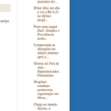
pacientes do...
Dólar abre em alta
e vai a R$ 6,21
no último
pregã...
antiga
Prazo para pagar
Darf, Simples e
Previdência
acaba...
Compreenda as
alterações no
salário mínimo
após a ...
Ofertas de Fim de
Ano -
Supermercados
Fluminense
Hospitais
estaduais
promovem
capacitação em
libras...
Chega ao mundo
Serena, a