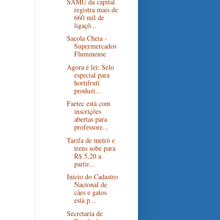
SAMU da capital
registra mais de
660 mil de
ligaçõ...
Sacola Cheia -
Supermercados
Fluminense
Agora é lei: Selo
especial para
hortifruti
produzi...
Faetec está com
inscrições
abertas para
professore...
Tarifa de metrô e
trens sobe para
R$ 5,20 a
partir...
Início do Cadastro
Nacional de
cães e gatos
está p...
Secretaria de