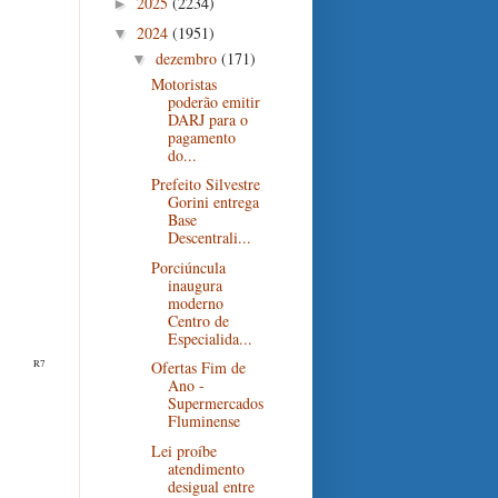
2025
(2234)
►
2024
(1951)
▼
dezembro
(171)
▼
Motoristas
poderão emitir
DARJ para o
pagamento
do...
Prefeito Silvestre
Gorini entrega
Base
Descentrali...
Porciúncula
inaugura
moderno
Centro de
Especialida...
R7
Ofertas Fim de
Ano -
Supermercados
Fluminense
Lei proíbe
atendimento
desigual entre