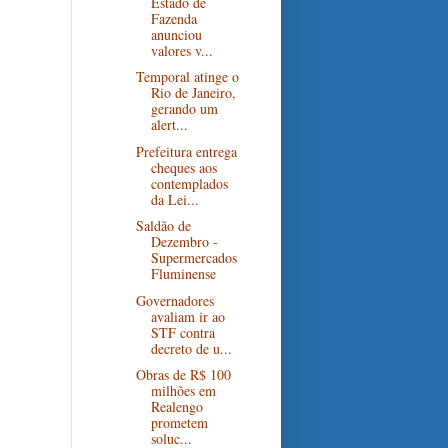
Estado de
Fazenda
anunciou
valores v...
Temporal atinge o
Rio de Janeiro,
gerando um
alert...
Prefeitura entrega
cheques aos
contemplados
da Lei...
Saldão de
Dezembro -
Supermercados
Fluminense
Governadores
avaliam ir ao
STF contra
decreto de u...
Obras de R$ 100
milhões em
Realengo
prometem
soluc...