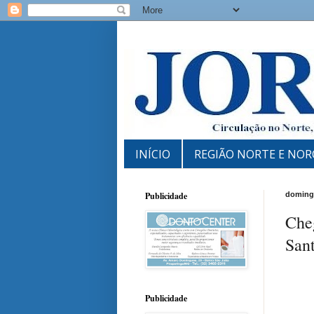
INÍCIO
REGIÃO NORTE E NOR
Publicidade
domingo
Che
San
Publicidade