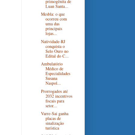
primogênita de
Luan Santa...
Mesbla: o que
ocorreu com
uma das
principais
lojas...
Natividade-RJ
conquista o
Selo Ouro no
Edital do C...
Ambulatório
Médico de
Especialidades
Susana
Naspol...
Prorrogados até
2032 incentivos
fiscais para
setor...
Varre-Sai ganha
placas de
sinalização
turística