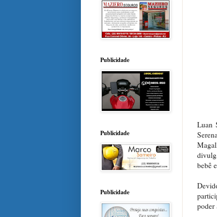
Publicidade
Luan S
Publicidade
Seren
Magal
divulg
bebê e
Devid
Publicidade
parti
poder 