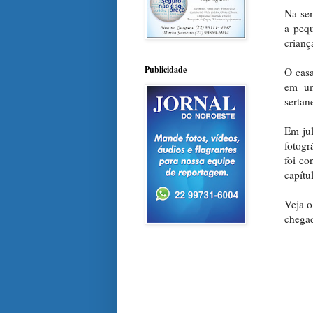
Na sem
a peq
crianç
Publicidade
O casa
em um
sertan
Em jul
fotogr
foi co
capítu
Veja o
chegad