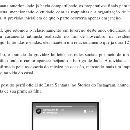
ana anterior, Jade já havia compartilhado os preparativos finais para 
uena, mencionando o cuidado com as roupinhas e a organização de it
a. A previsão inicial era de que o parto ocorreria apenas em janeiro.
l, que retomou o relacionamento em fevereiro deste ano, oficializou 
 casamento intimista realizado no fim de novembro, na residên
ejo. Entre idas e vindas, eles mantêm um relacionamento que já dura 12
ho, o anúncio da gravidez foi feito nas redes sociais por meio de um
áfico onde o cantor aparece beijando a barriga de Jade. A novidade
nfirmada pela assessoria do músico na ocasião, marcando mais um imp
lo na vida do casal.
 post do perfil oficial de Luan Santana, no Stories do Instagram, anunc
a de sua primeira filha: