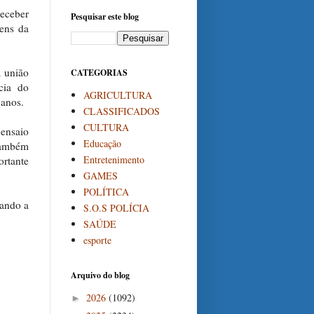
receber
Pesquisar este blog
ens da
a união
CATEGORIAS
cia do
AGRICULTURA
 anos.
CLASSIFICADOS
CULTURA
 ensaio
Educação
 também
Entretenimento
ortante
GAMES
POLÍTICA
iando a
S.O.S POLÍCIA
SAÚDE
esporte
Arquivo do blog
2026
(1092)
►