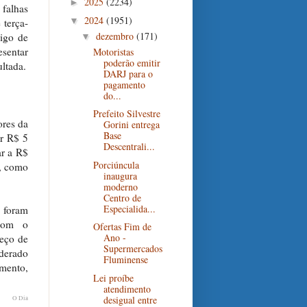
2025
(2234)
►
 falhas
2024
(1951)
▼
 terça-
dezembro
(171)
digo de
▼
esentar
Motoristas
poderão emitir
ultada.
DARJ para o
pagamento
do...
Prefeito Silvestre
ores da
Gorini entrega
Base
r R$ 5
Descentrali...
ar a R$
Porciúncula
o, como
inaugura
moderno
Centro de
Especialida...
J foram
 com o
Ofertas Fim de
Ano -
eço de
Supermercados
iderado
Fluminense
imento,
Lei proíbe
atendimento
desigual entre
O Dia