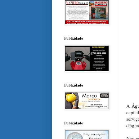
Publicidade
Publicidade
A Águ
capit
serviç
Publicidade
d'água
Nas re