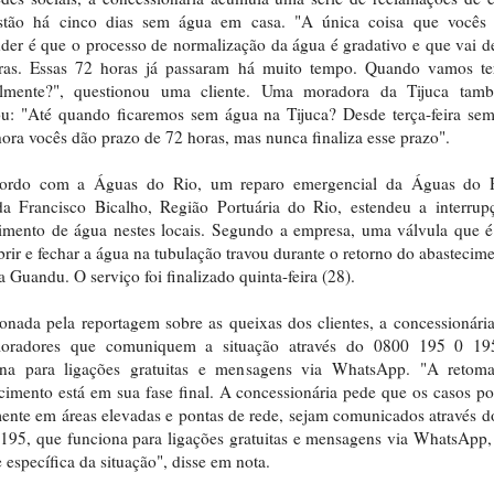
stão há cinco dias sem água em casa. "A única coisa que vocês
der é que o processo de normalização da água é gradativo e que vai 
ras. Essas 72 horas já passaram há muito tempo. Quando vamos te
lmente?", questionou uma cliente. Uma moradora da Tijuca tam
u: "Até quando ficaremos sem água na Tijuca? Desde terça-feira se
ora vocês dão prazo de 72 horas, mas nunca finaliza esse prazo".
ordo com a Águas do Rio, um reparo emergencial da Águas do 
da Francisco Bicalho, Região Portuária do Rio, estendeu a interrup
imento de água nestes locais. Segundo a empresa, uma válvula que 
brir e fechar a água na tubulação travou durante o retorno do abastecim
a Guandu. O serviço foi finalizado quinta-feira (28).
onada pela reportagem sobre as queixas dos clientes, a concessionári
oradores que comuniquem a situação através do 0800 195 0 19
ona para ligações gratuitas e mensagens via WhatsApp. "A retom
cimento está em sua fase final. A concessionária pede que os casos po
ente em áreas elevadas e pontas de rede, sejam comunicados através 
195, que funciona para ligações gratuitas e mensagens via WhatsApp,
e específica da situação", disse em nota.