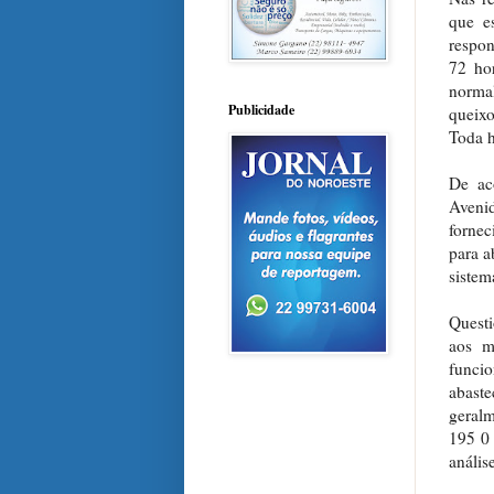
que e
respon
72 ho
norma
Publicidade
queixo
Toda h
De ac
Aveni
fornec
para a
sistem
Questi
aos m
funci
abaste
geralm
195 0 
anális