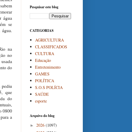
 sabem
Pesquisar este blog
demorar
r água
bém se
m água.
CATEGORIAS
AGRICULTURA
CLASSIFICADOS
Rio na
CULTURA
ção no
Educação
é usada
Entretenimento
ento do
GAMES
POLÍTICA
a pediu
S.O.S POLÍCIA
5, que
SAÚDE
ada do
esporte
ntuais,
do 0800
Arquivo do blog
 para a
2026
(1097)
►