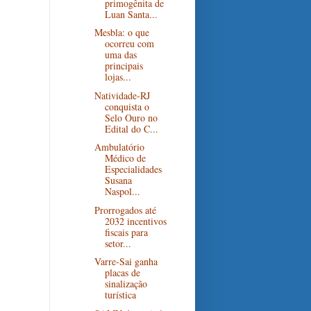
primogênita de
Luan Santa...
Mesbla: o que
ocorreu com
uma das
principais
lojas...
Natividade-RJ
conquista o
Selo Ouro no
Edital do C...
Ambulatório
Médico de
Especialidades
Susana
Naspol...
Prorrogados até
2032 incentivos
fiscais para
setor...
Varre-Sai ganha
placas de
sinalização
turística