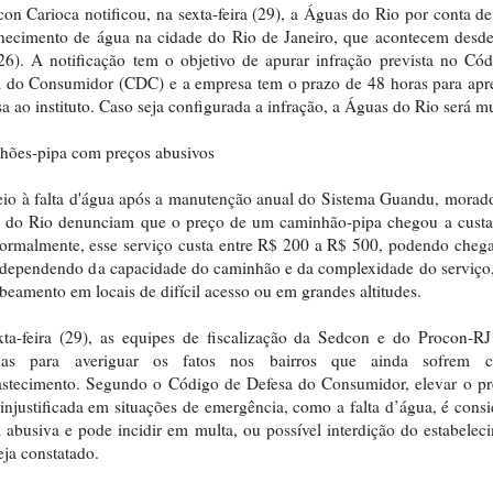
on Carioca notificou, na sexta-feira (29), a Águas do Rio por conta de
necimento de água na cidade do Rio de Janeiro, que acontecem desde
(26). A notificação tem o objetivo de apurar infração prevista no Có
 do Consumidor (CDC) e a empresa tem o prazo de 48 horas para apr
sa ao instituto. Caso seja configurada a infração, a Águas do Rio será m
hões-pipa com preços abusivos
o à falta d'água após a manutenção anual do Sistema Guandu, morad
e do Rio denunciam que o preço de um caminhão-pipa chegou a custa
ormalmente, esse serviço custa entre R$ 200 a R$ 500, podendo cheg
 dependendo da capacidade do caminhão e da complexidade do serviç
eamento em locais de difícil acesso ou em grandes altitudes.
ta-feira (29), as equipes de fiscalização da Sedcon e do Procon-R
das para averiguar os fatos nos bairros que ainda sofrem
astecimento. Segundo o Código de Defesa do Consumidor, elevar o pr
injustificada em situações de emergência, como a falta d’água, é cons
a abusiva e pode incidir em multa, ou possível interdição do estabelec
eja constatado.