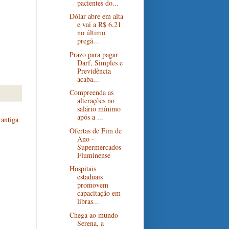
pacientes do...
Dólar abre em alta
e vai a R$ 6,21
no último
pregã...
Prazo para pagar
Darf, Simples e
Previdência
acaba...
Compreenda as
alterações no
salário mínimo
após a ...
antiga
Ofertas de Fim de
Ano -
Supermercados
Fluminense
Hospitais
estaduais
promovem
capacitação em
libras...
Chega ao mundo
Serena, a