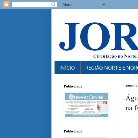
INÍCIO
REGIÃO NORTE E NOR
Publicidade
segunda
Águ
na f
Publicidade