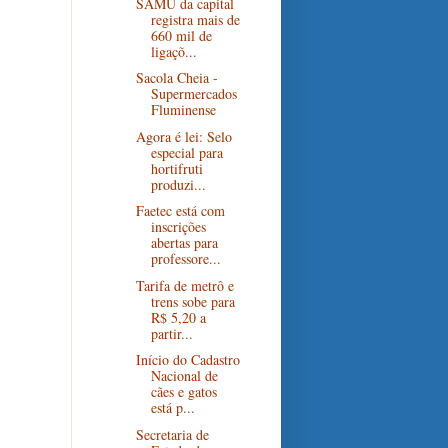
SAMU da capital
registra mais de
660 mil de
ligaçõ...
Sacola Cheia -
Supermercados
Fluminense
Agora é lei: Selo
especial para
hortifruti
produzi...
Faetec está com
inscrições
abertas para
professore...
Tarifa de metrô e
trens sobe para
R$ 5,20 a
partir...
Início do Cadastro
Nacional de
cães e gatos
está p...
Secretaria de