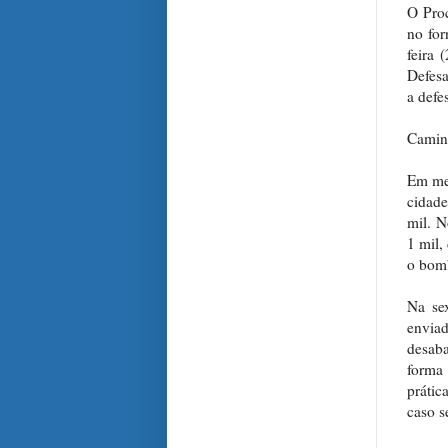
O Proc
no for
feira 
Defesa
a defe
Camin
Em mei
cidad
mil. N
1 mil,
o bomb
Na sex
envia
desab
forma 
prátic
caso s