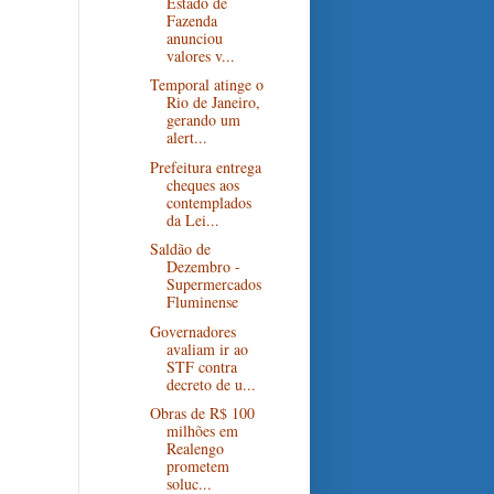
Estado de
Fazenda
anunciou
valores v...
Temporal atinge o
Rio de Janeiro,
gerando um
alert...
Prefeitura entrega
cheques aos
contemplados
da Lei...
Saldão de
Dezembro -
Supermercados
Fluminense
Governadores
avaliam ir ao
STF contra
decreto de u...
Obras de R$ 100
milhões em
Realengo
prometem
soluc...