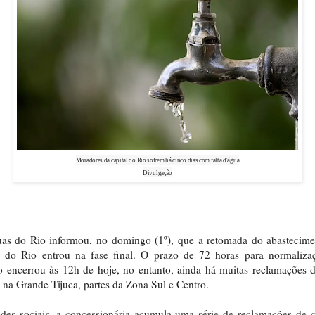
Moradores da capital do Rio sofrem há cinco dias com falta d'água
Divulgação
as do Rio informou, no domingo (1º), que a retomada do abastecime
al do Rio entrou na fase final. O prazo de 72 horas para normaliza
o encerrou às 12h de hoje, no entanto, ainda há muitas reclamações d
 na Grande Tijuca, partes da Zona Sul e Centro.
des sociais, a concessionária acumula uma série de reclamações de c