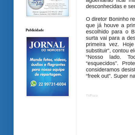
aguentarão ficar 
desconhecidas e send
O diretor Boninho re
que já houve a prim
Publicidade
escolhido para o BB
surta vai para a de
primeira vez. Ho
substituir”, contou el
“Nosso lado. To
“esquecidos”. Pro
consideramos desist
“freek out”. Super nat
TVFoco