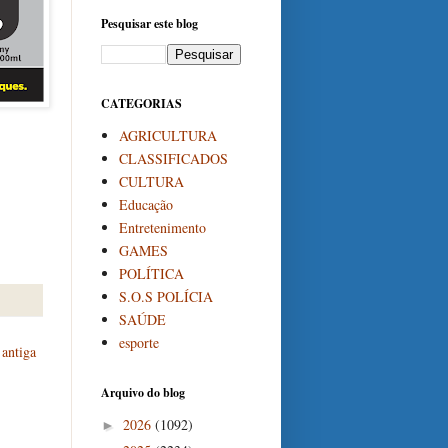
Pesquisar este blog
CATEGORIAS
AGRICULTURA
CLASSIFICADOS
CULTURA
Educação
Entretenimento
GAMES
POLÍTICA
S.O.S POLÍCIA
SAÚDE
esporte
antiga
Arquivo do blog
2026
(1092)
►