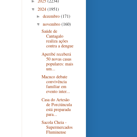
2025
(2234)
►
2024
(1951)
▼
dezembro
(171)
►
novembro
(160)
▼
Saúde de
Cantagalo
realiza ações
contra a dengue
Aperibé receberá
50 novas casas
populares: mais
um...
Macuco debate
convivência
familiar em
evento inter...
Casa do Artesão
de Porciúncula
está preparada
para...
Sacola Cheia -
Supermercados
Fluminense