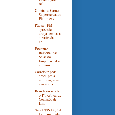
refo...
Quinta da Carne -
Supermercados
Fluminense
Pádua - PM
apreende
drogas em casa
desativada e
ne...
Encontro
Regional das
Salas do
Empreendedor
no mun...
Carrefour pede
desculpas a
ministro, mas
não muda ...
Bom Jesus recebe
o 1º Festival de
Contação de
Hist...
Sala INSS Digital
foi inaugurada