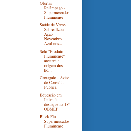
Ofertas
Relâmpago -
Supermercados
Fluminense
Saúde de Varre-
Sai realizou
Ação
Novembro
Azul nos...
Selo "Produto
Fluminense"
atestará a
origem dos
ho...
Cantagalo - Aviso
de Consulta
Pública
Educação em
Italva é
destaque na 18ª
OBMEP
Black Flu -
Supermercados
Fluminense