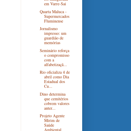
em Varre-Sai
Quarta Maluca -
Supermercados
Fluminense
Jornalismo
impresso: um
guardião de
memórias
Seminário reforça
o compromisso
com a
alfabetizaçã...
Rio oficializa 4 de
abril como Dia
Estadual dos
Cu...
Dino determina
que cemitérios
cobrem valores
anter...
Projeto Agente
Mirim de
Saúde
Ambiental