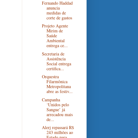
Fernando Haddad
anuncia
medidas de
corte de gastos
Projeto Agente
Mirim de
Saúde
Ambiental
entrega ce...
Secretaria de
Assistência
Social entrega
certifica...
Orquestra
Filarmônica
Metropolitana
abre as festiv...
Campanha
‘Unidos pelo
Sangue’ já
arrecadou mais
de...
Alerj repassará R$
243 milhões ao
Estado para