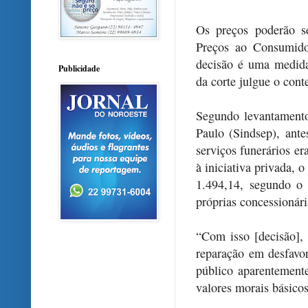
Os preços poderão s
Preços ao Consumido
decisão é uma medida 
Publicidade
da corte julgue o cont
Segundo levantamento
Paulo (Sindsep), ant
serviços funerários e
à iniciativa privada, 
1.494,14, segundo o
próprias concessionári
“Com isso [decisão], o
reparação em desfavor
público aparentement
valores morais básicos