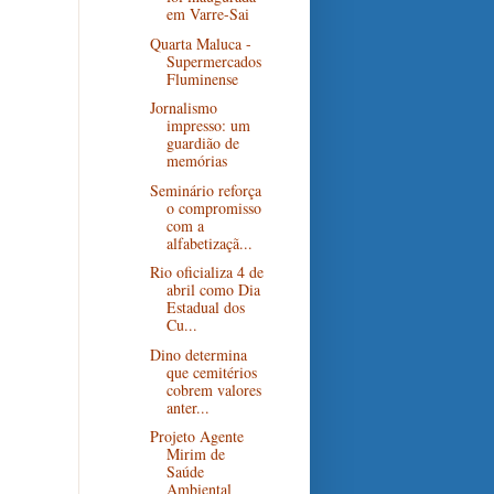
em Varre-Sai
Quarta Maluca -
Supermercados
Fluminense
Jornalismo
impresso: um
guardião de
memórias
Seminário reforça
o compromisso
com a
alfabetizaçã...
Rio oficializa 4 de
abril como Dia
Estadual dos
Cu...
Dino determina
que cemitérios
cobrem valores
anter...
Projeto Agente
Mirim de
Saúde
Ambiental