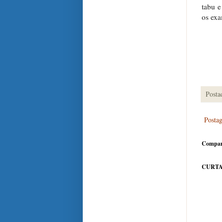
tabu e
os exa
Posta
Posta
Compar
CURTA