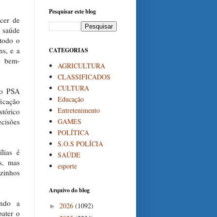
Pesquisar este blog
cer de
a saúde
todo o
s, e a
CATEGORIAS
o bem-
AGRICULTURA
CLASSIFICADOS
CULTURA
 o PSA
Educação
icação
Entretenimento
stórico
GAMES
ecisões
POLÍTICA
S.O.S POLÍCIA
lias é
SAÚDE
s, mas
esporte
zinhos
Arquivo do blog
ando a
2026
(1092)
►
bater o