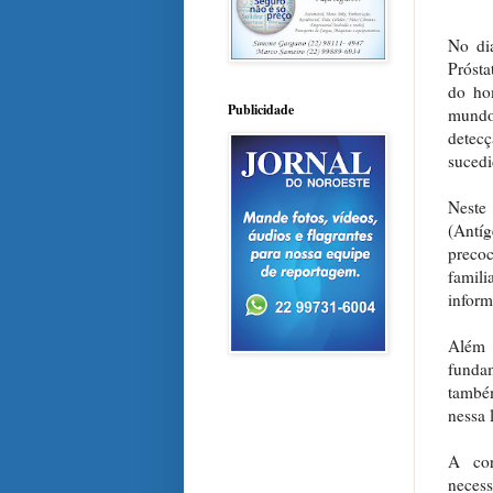
No di
Prósta
do ho
Publicidade
mundo
detec
sucedi
Neste
(Antí
precoc
famili
inform
Além 
funda
també
nessa 
A cor
necess