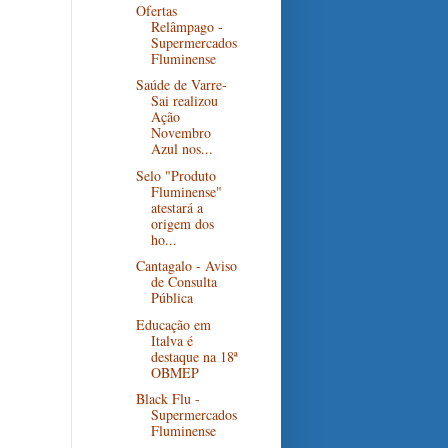
Ofertas
Relâmpago -
Supermercados
Fluminense
Saúde de Varre-
Sai realizou
Ação
Novembro
Azul nos...
Selo "Produto
Fluminense"
atestará a
origem dos
ho...
Cantagalo - Aviso
de Consulta
Pública
Educação em
Italva é
destaque na 18ª
OBMEP
Black Flu -
Supermercados
Fluminense