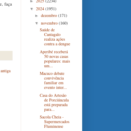
2025
(2234)
►
e, faça
2024
(1951)
▼
dezembro
(171)
►
novembro
(160)
▼
Saúde de
Cantagalo
realiza ações
contra a dengue
Aperibé receberá
50 novas casas
populares: mais
um...
antiga
Macuco debate
convivência
familiar em
evento inter...
Casa do Artesão
de Porciúncula
está preparada
para...
Sacola Cheia -
Supermercados
Fluminense