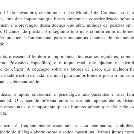
a 17 de novembro, celebramos o Dia Mundial de Combate ao Cân
ta, uma data importante que busca aumentar a conscientização sobre 
mem e a prevenção dessa doença que afeta milhões de pessoas em 
. O câncer de próstata é o segundo tipo mais comum entre os homen
ção precoce é fundamental para aumentar as chances de tratament
do.
 dia, é essencial lembrar a importância dos exames regulares, como
geno Prostático Específico) e o toque retal, que ajudam na identif
e do câncer. A educação sobre os fatores de risco, que incluem hi
ar, idade e estilo de vida, é crucial para que os homens possam tomar d
adas sobre sua saúde.
disso, o apoio emocional e psicológico aos pacientes e suas famí
mental. O câncer de próstata pode causar não apenas efeitos físico
m emocionais, e é importante que os homens saibam que não estão so
luta.
 azul é frequentemente associada a essa campanha, simboliz
idade de diálogo aberto sobre a saúde masculina. Vamos juntos com