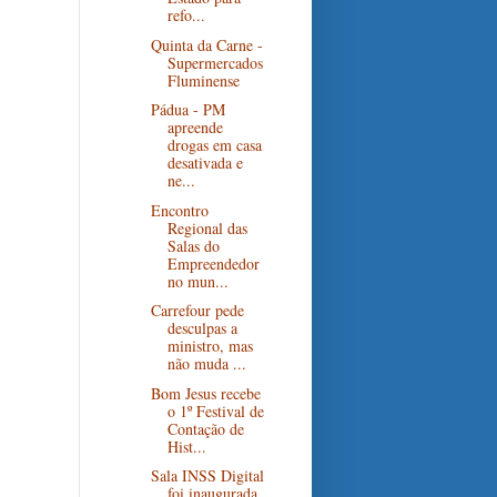
refo...
Quinta da Carne -
Supermercados
Fluminense
Pádua - PM
apreende
drogas em casa
desativada e
ne...
Encontro
Regional das
Salas do
Empreendedor
no mun...
Carrefour pede
desculpas a
ministro, mas
não muda ...
Bom Jesus recebe
o 1º Festival de
Contação de
Hist...
Sala INSS Digital
foi inaugurada