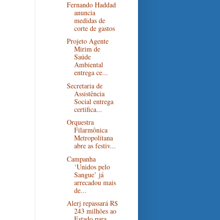
Fernando Haddad
anuncia
medidas de
corte de gastos
Projeto Agente
Mirim de
Saúde
Ambiental
entrega ce...
Secretaria de
Assistência
Social entrega
certifica...
Orquestra
Filarmônica
Metropolitana
abre as festiv...
Campanha
‘Unidos pelo
Sangue’ já
arrecadou mais
de...
Alerj repassará R$
243 milhões ao
Estado para