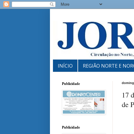
INÍCIO
REGIÃO NORTE E NOR
Publicidade
doming
17 
de P
Publicidade