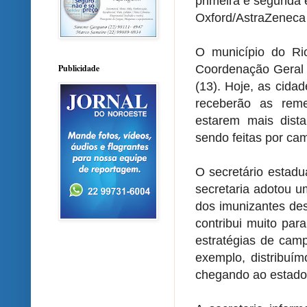
primeira e segunda 
Oxford/AstraZeneca
O município do Rio
Publicidade
Coordenação Geral
(13). Hoje, as cida
receberão as reme
estarem mais dista
sendo feitas por cam
O secretário estadu
secretaria adotou um
dos imunizantes des
contribui muito par
estratégias de cam
exemplo, distribuí
chegando ao estado 