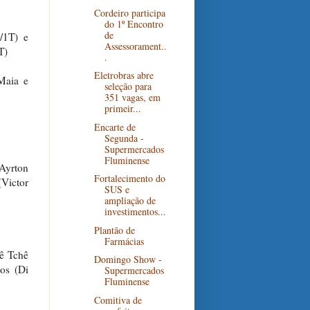
Cordeiro participa
do 1º Encontro
de
/1T) e
Assessorament..
T)
.
Eletrobras abre
Maia e
seleção para
351 vagas, em
primeir...
Encarte de
Segunda -
Supermercados
Fluminense
 Ayrton
Fortalecimento do
(Victor
SUS e
ampliação de
investimentos...
Plantão de
Farmácias
hê Tchê
Domingo Show -
tos (Di
Supermercados
Fluminense
Comitiva de