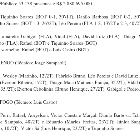
Público: 53.138 presentes e R$ 2.880.695,000
 Tiquinho Soares (BOT 0-1, 30'/1T), Danilo Barbosa (BOT 0-2, 50'
ho Soares (BOT 1-3, 26'/2T); Léo Pereira (FLA 1-2, 13'/2T e 2-3, 40'/2
o amarelo: Gabigol (FLA), Vidal (FLA), David Luiz (FLA), Thiago 
ho (FLA); Rafael (BOT) e Tiquinho Soares (BOT)
 vermelho: Rafael (BOT) e Luís Castro (BOT)
NGO (Técnico: Jorge Sampaoli)
, Wesley (Marinho, 12'/2T), Fabrício Bruno, Léo Pereira e David Luiz;
(Everton Ribeiro, 1'/2T), Thiago Maia (Matheus França, 35'/2T), Vidal 
35'/2T); Everton Cebolinha (Bruno Henrique, 27'/2T), Gabigol e Pedro.
OGO (Técnico: Luís Castro)
Perri, Rafael, Adryelson, Victor Cuesta e Marçal; Danilo Barbosa, Tc
pe Sampaio, 48'/2T) e Eduardo (Marlos Freitas, 23'/2T); Júnior San
o, 10'/2T), Victor Sá (Luis Henrique, 23'/2T) e Tiquinho Soares.