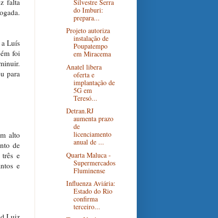
z falta
Silvestre Serra
do Imburi:
jogada.
prepara...
Projeto autoriza
instalação de
 a Luís
Poupatempo
bém foi
em Miracema
minuir.
Anatel libera
ou para
oferta e
implantação de
5G em
Teresó...
Detran.RJ
aumenta prazo
de
licenciamento
m alto
anual de ...
nto de
Quarta Maluca -
 três e
Supermercados
antos e
Fluminense
Influenza Aviária:
Estado do Rio
confirma
terceiro...
id Luiz