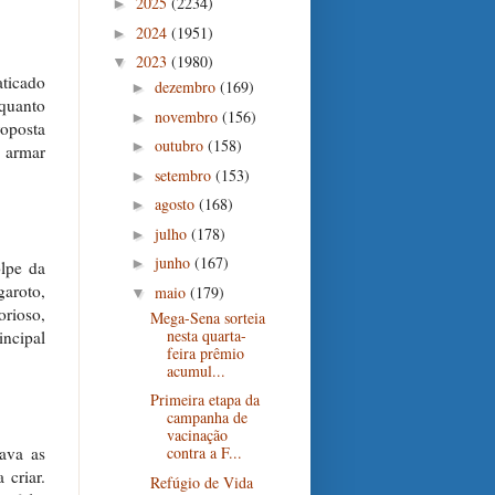
2025
(2234)
►
2024
(1951)
►
2023
(1980)
▼
aticado
dezembro
(169)
►
quanto
novembro
(156)
►
roposta
outubro
(158)
►
a armar
setembro
(153)
►
agosto
(168)
►
julho
(178)
►
junho
(167)
►
lpe da
garoto,
maio
(179)
▼
orioso,
Mega-Sena sorteia
nesta quarta-
incipal
feira prêmio
acumul...
Primeira etapa da
campanha de
vacinação
ava as
contra a F...
 criar.
Refúgio de Vida