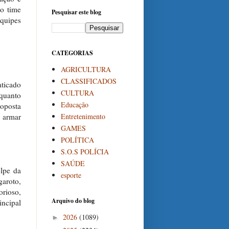
co time
Pesquisar este blog
quipes
CATEGORIAS
AGRICULTURA
CLASSIFICADOS
aticado
CULTURA
quanto
Educação
roposta
Entretenimento
a armar
GAMES
POLÍTICA
S.O.S POLÍCIA
SAÚDE
lpe da
esporte
garoto,
orioso,
Arquivo do blog
incipal
2026
(1089)
►