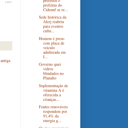
prefeitos e
Lance
prefeitas do
Cidennf se re...
Sede histórica da
Alerj reabriu
para eventos
cultu...
Homem é preso
com placa de
veículo
adulterada em
I...
antiga
Governo quer
vidros
blindados no
Planalto
Suplementação de
vitamina A é
oferecida a
crianças...
Fontes renováveis
respondem por
91,4% da
energia g...