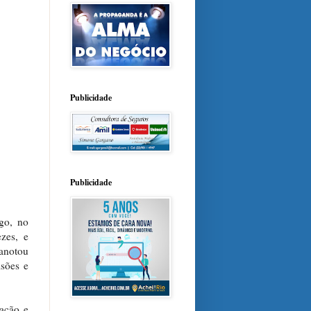
Publicidade
Publicidade
go, no
zes, e
anotou
sões e
cação e