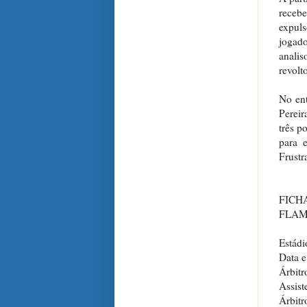
recebe
expul
jogado
anali
revolt
No ent
Pereir
três p
para 
Frustr
FICH
FLAM
Estádi
Data e
​Árbit
Assist
Árbitr