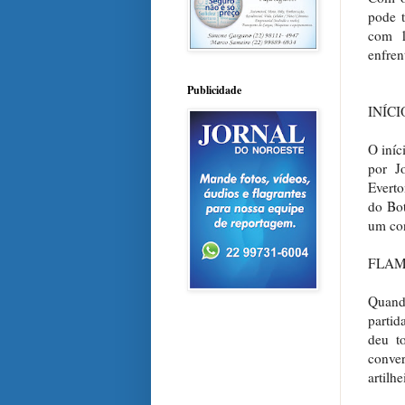
pode t
com 1
enfren
Publicidade
INÍC
O iníc
por J
Everto
do Bot
um con
FLAM
Quand
partid
deu to
conver
artilh