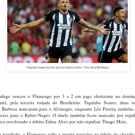
Tiquinho Soares fez dois gols no clássico (Foto: Vítor Silva/Botafogo)
afogo venceu o Flamengo por 3 a 2 em jogo eletrizante no domin
anã, pela terceira rodada do Brasileirão. Tiquinho Soares, duas ve
o Barbosa marcaram para o Alvinegro, enquanto Léo Pereira também 
vezes para o Rubro-Negro. O duelo também ficou marcado por expul
ca envolvendo a árbitra Edina Alves por não expulsar Thiago Maia.
resultado, o Flamengo volta a perder posições na tabela de classifi