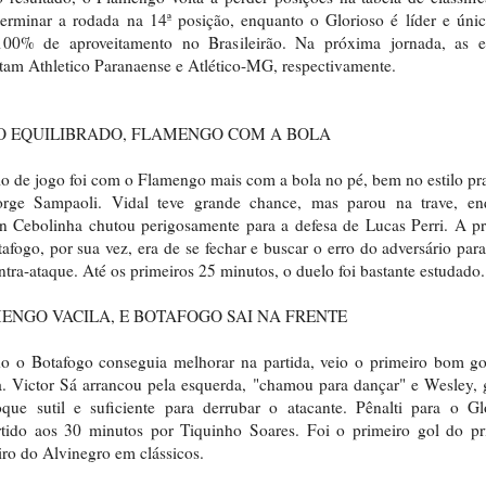
erminar a rodada na 14ª posição, enquanto o Glorioso é líder e úni
00% de aproveitamento no Brasileirão. Na próxima jornada, as e
tam Athletico Paranaense e Atlético-MG, respectivamente.
IO EQUILIBRADO, FLAMENGO COM A BOLA
io de jogo foi com o Flamengo mais com a bola no pé, bem no estilo pr
orge Sampaoli. Vidal teve grande chance, mas parou na trave, en
n Cebolinha chutou perigosamente para a defesa de Lucas Perri. A p
afogo, por sua vez, era de se fechar e buscar o erro do adversário par
tra-ataque. Até os primeiros 25 minutos, o duelo foi bastante estudado.
ENGO VACILA, E BOTAFOGO SAI NA FRENTE
o o Botafogo conseguia melhorar na partida, veio o primeiro bom go
a. Victor Sá arrancou pela esquerda, "chamou para dançar" e Wesley, 
que sutil e suficiente para derrubar o atacante. Pênalti para o Gl
tido aos 30 minutos por Tiquinho Soares. Foi o primeiro gol do pr
eiro do Alvinegro em clássicos.