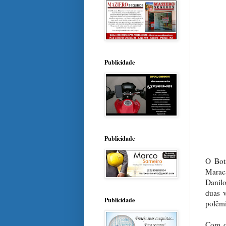
Publicidade
Publicidade
O Bot
Marac
Danil
duas 
Publicidade
polêmi
Com o 