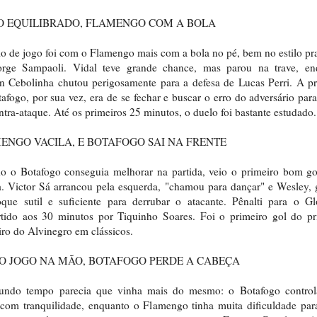
IO EQUILIBRADO, FLAMENGO COM A BOLA
io de jogo foi com o Flamengo mais com a bola no pé, bem no estilo pr
orge Sampaoli. Vidal teve grande chance, mas parou na trave, en
n Cebolinha chutou perigosamente para a defesa de Lucas Perri. A p
afogo, por sua vez, era de se fechar e buscar o erro do adversário par
tra-ataque. Até os primeiros 25 minutos, o duelo foi bastante estudado.
ENGO VACILA, E BOTAFOGO SAI NA FRENTE
o o Botafogo conseguia melhorar na partida, veio o primeiro bom go
a. Victor Sá arrancou pela esquerda, "chamou para dançar" e Wesley, 
que sutil e suficiente para derrubar o atacante. Pênalti para o Gl
tido aos 30 minutos por Tiquinho Soares. Foi o primeiro gol do pr
eiro do Alvinegro em clássicos.
O JOGO NA MÃO, BOTAFOGO PERDE A CABEÇA
undo tempo parecia que vinha mais do mesmo: o Botafogo control
com tranquilidade, enquanto o Flamengo tinha muita dificuldade para