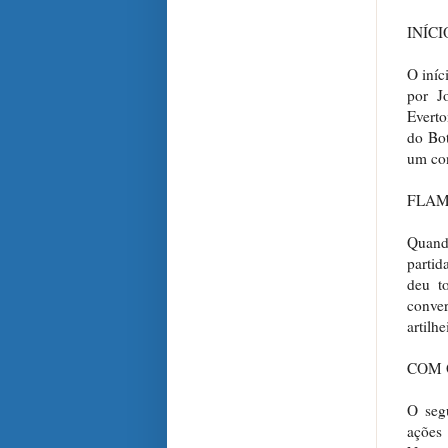
INÍC
O iníc
por J
Everto
do Bot
um con
FLAM
Quand
partid
deu to
conver
artilh
COM 
O seg
ações 