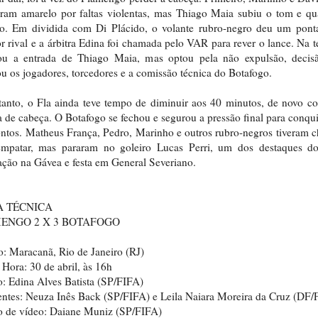
ram amarelo por faltas violentas, mas Thiago Maia subiu o tom e qu
so. Em dividida com Di Plácido, o volante rubro-negro deu um pont
r rival e a árbitra Edina foi chamada pelo VAR para rever o lance. Na te
sou a entrada de Thiago Maia, mas optou pela não expulsão, decis
ou os jogadores, torcedores e a comissão técnica do Botafogo.
anto, o Fla ainda teve tempo de diminuir aos 40 minutos, de novo 
a de cabeça. O Botafogo se fechou e segurou a pressão final para conqui
ontos. Matheus França, Pedro, Marinho e outros rubro-negros tiveram 
empatar, mas pararam no goleiro Lucas Perri, um dos destaques do
ação na Gávea e festa em General Severiano.
A TÉCNICA
ENGO 2 X 3 BOTAFOGO
o: Maracanã, Rio de Janeiro (RJ)
 Hora: 30 de abril, às 16h
ro: Edina Alves Batista (SP/FIFA)
entes: Neuza Inês Back (SP/FIFA) e Leila Naiara Moreira da Cruz (DF/
o de vídeo: Daiane Muniz (SP/FIFA)