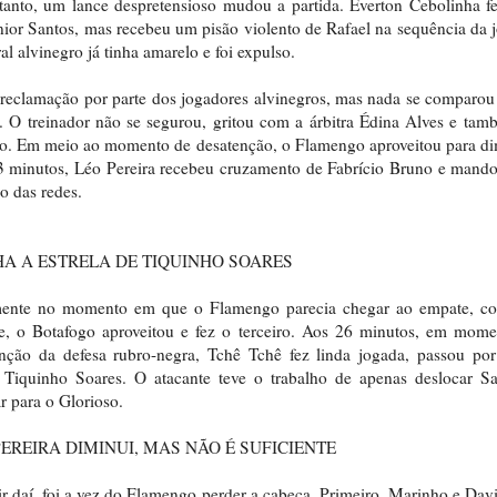
anto, um lance despretensioso mudou a partida. Everton Cebolinha fe
ior Santos, mas recebeu um pisão violento de Rafael na sequência da 
ral alvinegro já tinha amarelo e foi expulso.
reclamação por parte dos jogadores alvinegros, mas nada se comparou
. O treinador não se segurou, gritou com a árbitra Édina Alves e tam
o. Em meio ao momento de desatenção, o Flamengo aproveitou para di
 minutos, Léo Pereira recebeu cruzamento de Fabrício Bruno e mand
o das redes.
HA A ESTRELA DE TIQUINHO SOARES
mente no momento em que o Flamengo parecia chegar ao empate, co
e, o Botafogo aproveitou e fez o terceiro. Aos 26 minutos, em mome
nção da defesa rubro-negra, Tchê Tchê fez linda jogada, passou por
 Tiquinho Soares. O atacante teve o trabalho de apenas deslocar S
r para o Glorioso.
PEREIRA DIMINUI, MAS NÃO É SUFICIENTE
ir daí, foi a vez do Flamengo perder a cabeça. Primeiro, Marinho e Dav