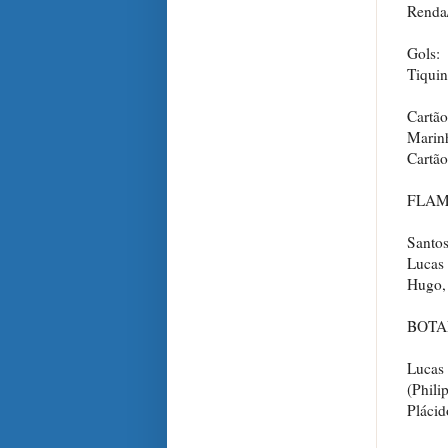
Renda/
Gols:
Tiquin
Cartã
Marin
Cartão
FLAME
Santos
Lucas 
Hugo, 
BOTAF
Lucas 
(Phili
Plácid