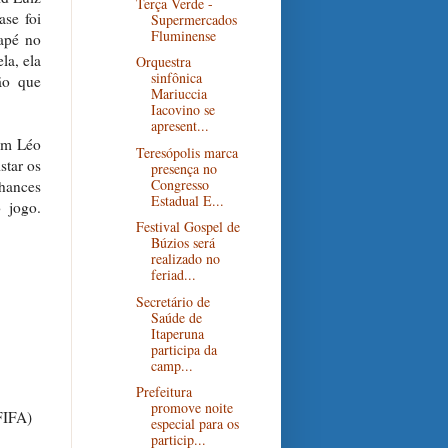
Terça Verde -
ase foi
Supermercados
Fluminense
apé no
la, ela
Orquestra
sinfônica
ão que
Mariuccia
Iacovino se
apresent...
com Léo
Teresópolis marca
star os
presença no
Congresso
chances
Estadual E...
 jogo.
Festival Gospel de
Búzios será
realizado no
feriad...
Secretário de
Saúde de
Itaperuna
participa da
camp...
Prefeitura
promove noite
FIFA)
especial para os
particip...