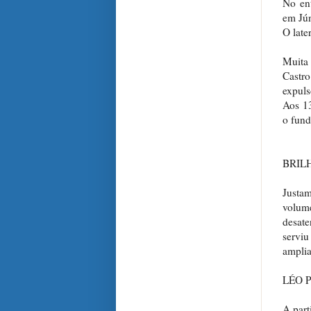
No ent
em Jún
O late
Muita 
Castro
expuls
Aos 13
o fund
BRIL
Justa
volum
desate
serviu
amplia
LÉO 
A part