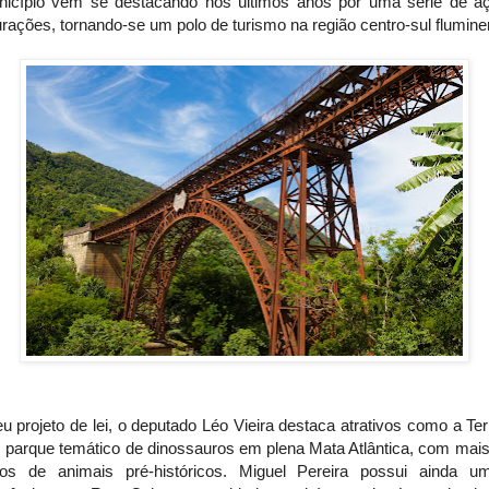
icípio vem se destacando nos últimos anos por uma série de a
rações, tornando-se um polo de turismo na região centro-sul flumine
 projeto de lei, o deputado Léo Vieira destaca atrativos como a Te
, parque temático de dinossauros em plena Mata Atlântica, com mais
os de animais pré-históricos. Miguel Pereira possui ainda u