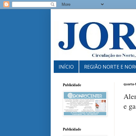
INÍCIO
REGIÃO NORTE E NOR
Publicidade
quarta-
Aler
e g
Publicidade