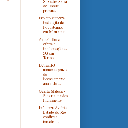
Silvestre Serra
do Imburi:
prepara...
Projeto autoriza
instalação de
Poupatempo
em Miracema
Anatel libera
oferta e
implantação de
5G em
Teresó...
Detran.RJ
aumenta prazo
de
licenciamento
anual de ...
Quarta Maluca -
Supermercados
Fluminense
Influenza Aviária:
Estado do Rio
confirma
terceiro...