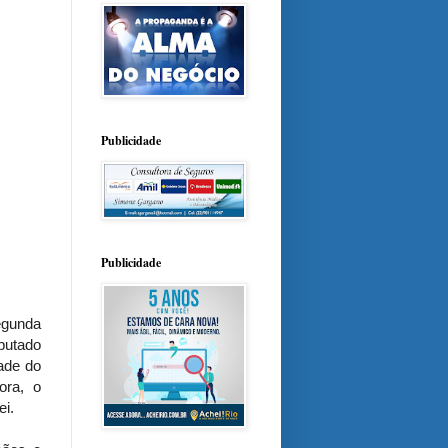
Publicidade
Publicidade
egunda
putado
dade do
ora, o
ei.