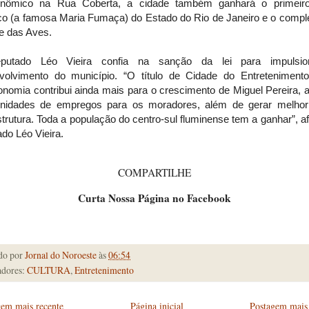
onômico na Rua Coberta, a cidade também ganhará o primeir
tico (a famosa Maria Fumaça) do Estado do Rio de Janeiro e o compl
e das Aves.
putado Léo Vieira confia na sanção da lei para impulsio
volvimento do município. “O título de Cidade do Entreteniment
nomia contribui ainda mais para o crescimento de Miguel Pereira, 
unidades de empregos para os moradores, além de gerar melhor
strutura. Toda a população do centro-sul fluminense tem a ganhar”, a
do Léo Vieira.
COMPARTILHE
Curta Nossa Página no Facebook
do por
Jornal do Noroeste
às
06:54
dores:
CULTURA
,
Entretenimento
gem mais recente
Página inicial
Postagem mais 