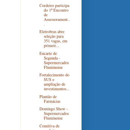
Cordeiro participa
do 1º Encontro
de
Assessorament..
.
Eletrobras abre
seleção para
351 vagas, em
primeir...
Encarte de
Segunda -
Supermercados
Fluminense
Fortalecimento do
SUS e
ampliação de
investimentos...
Plantão de
Farmácias
Domingo Show -
Supermercados
Fluminense
Comitiva de