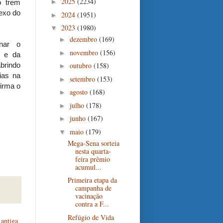
2025
(2234)
►
o trem
exo do
2024
(1951)
►
2023
(1980)
▼
dezembro
(169)
►
nar o
novembro
(156)
►
o e da
abrindo
outubro
(158)
►
ias na
setembro
(153)
►
firma o
agosto
(168)
►
julho
(178)
►
junho
(167)
►
maio
(179)
▼
Mega-Sena sorteia
nesta quarta-
feira prêmio
acumul...
Primeira etapa da
campanha de
vacinação
contra a F...
Refúgio de Vida
antiga