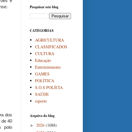
ções e
nse.
Pesquisar este blog
CATEGORIAS
AGRICULTURA
CLASSIFICADOS
CULTURA
Educação
Entretenimento
GAMES
POLÍTICA
S.O.S POLÍCIA
SAÚDE
esporte
rra dos
Arquivo do blog
 de 40
2026
(1088)
►
m polo