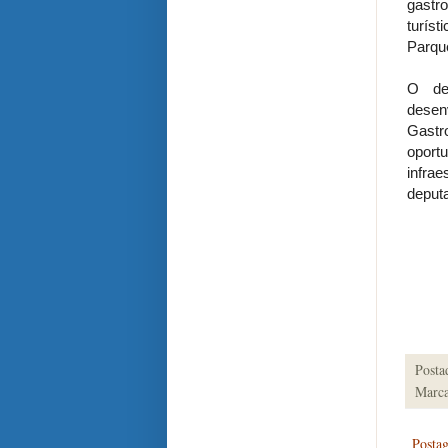
gastr
turís
Parqu
O de
desen
Gastro
oport
infrae
deputa
Posta
Marca
Posta