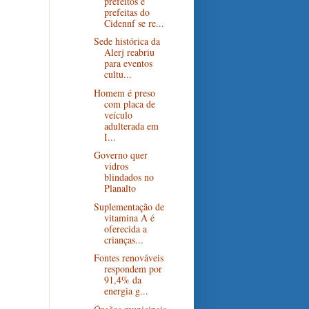
prefeitos e
prefeitas do
Cidennf se re...
Sede histórica da
Alerj reabriu
para eventos
cultu...
Homem é preso
com placa de
veículo
adulterada em
I...
Governo quer
vidros
blindados no
Planalto
Suplementação de
vitamina A é
oferecida a
crianças...
Fontes renováveis
respondem por
91,4% da
energia g...