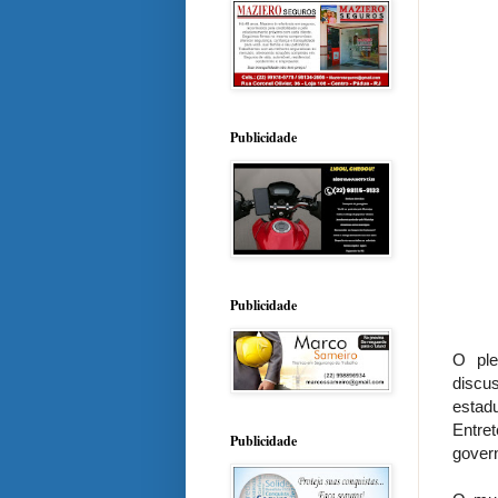
Publicidade
Publicidade
O ple
discu
estadu
Entre
Publicidade
govern