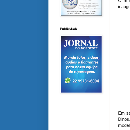
O mun
inaugu
Publicidade
Em seu
Dinos
model