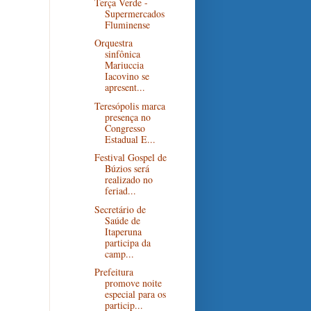
Terça Verde -
Supermercados
Fluminense
Orquestra
sinfônica
Mariuccia
Iacovino se
apresent...
Teresópolis marca
presença no
Congresso
Estadual E...
Festival Gospel de
Búzios será
realizado no
feriad...
Secretário de
Saúde de
Itaperuna
participa da
camp...
Prefeitura
promove noite
especial para os
particip...