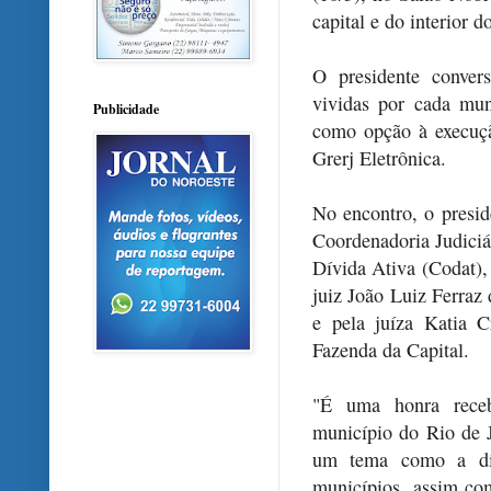
capital e do interior 
O presidente conver
vividas por cada mun
Publicidade
como opção à execução
Grerj Eletrônica.
No encontro, o presi
Coordenadoria Judici
Dívida Ativa (Codat)
juiz João Luiz Ferraz 
e pela juíza Katia C
Fazenda da Capital.
"É uma honra receb
município do Rio de J
um tema como a dív
municípios, assim com