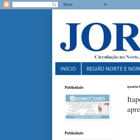
INÍCIO
REGIÃO NORTE E NOR
Publicidade
quarta-
Itap
apre
Publicidade