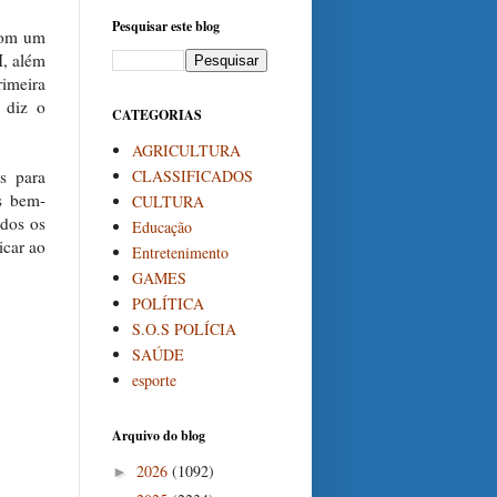
Pesquisar este blog
 com um
I, além
rimeira
, diz o
CATEGORIAS
AGRICULTURA
CLASSIFICADOS
s para
s bem-
CULTURA
odos os
Educação
icar ao
Entretenimento
GAMES
POLÍTICA
S.O.S POLÍCIA
SAÚDE
esporte
Arquivo do blog
2026
(1092)
►