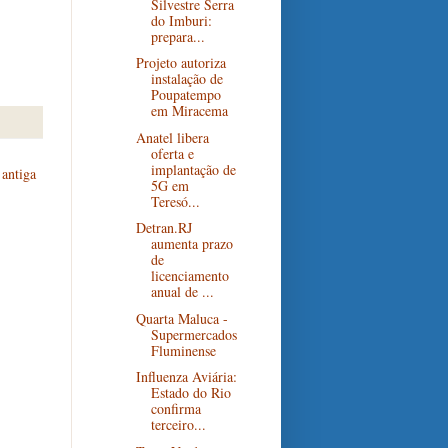
Silvestre Serra
do Imburi:
prepara...
Projeto autoriza
instalação de
Poupatempo
em Miracema
Anatel libera
oferta e
implantação de
antiga
5G em
Teresó...
Detran.RJ
aumenta prazo
de
licenciamento
anual de ...
Quarta Maluca -
Supermercados
Fluminense
Influenza Aviária:
Estado do Rio
confirma
terceiro...