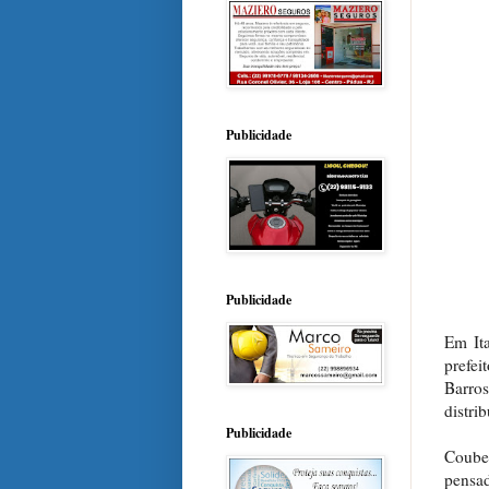
Publicidade
Publicidade
Em Ita
prefei
Barros
distri
Publicidade
Coube 
pensad