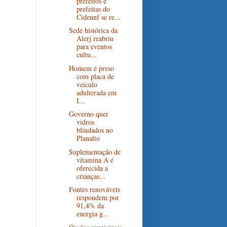
prefeitos e
prefeitas do
Cidennf se re...
Sede histórica da
Alerj reabriu
para eventos
cultu...
Homem é preso
com placa de
veículo
adulterada em
I...
Governo quer
vidros
blindados no
Planalto
Suplementação de
vitamina A é
oferecida a
crianças...
Fontes renováveis
respondem por
91,4% da
energia g...