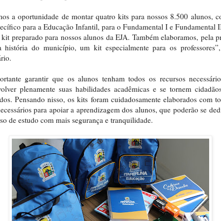
os a oportunidade de montar quatro kits para nossos 8.500 alunos,
pecífico para a Educação Infantil, para o Fundamental I e Fundamental I
kit preparado para nossos alunos da EJA. Também elaboramos, pela p
 história do município, um kit especialmente para os professores”
rio.
ortante garantir que os alunos tenham todos os recursos necessário
volver plenamente suas habilidades acadêmicas e se tornem cidadão
dos. Pensando nisso, os kits foram cuidadosamente elaborados com t
necessários para apoiar a aprendizagem dos alunos, que poderão se ded
so de estudo com mais segurança e tranquilidade.