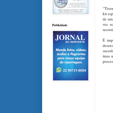
“Tivem
kit es
de um 
vez na
Publicidade
secretá
É imp
desen
sucedi
itens 
proces