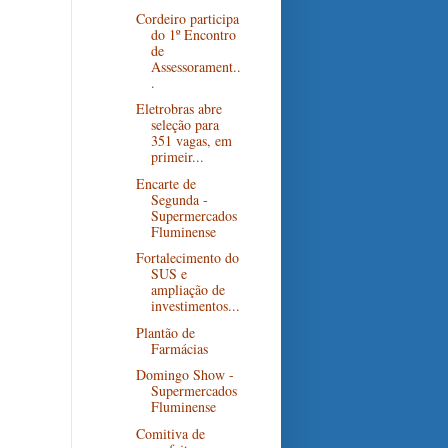
Cordeiro participa
do 1º Encontro
de
Assessorament..
.
Eletrobras abre
seleção para
351 vagas, em
primeir...
Encarte de
Segunda -
Supermercados
Fluminense
Fortalecimento do
SUS e
ampliação de
investimentos...
Plantão de
Farmácias
Domingo Show -
Supermercados
Fluminense
Comitiva de