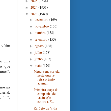
2025
(2234)
►
2024
(1951)
►
2023
(1980)
▼
dezembro
(169)
►
novembro
(156)
►
outubro
(158)
►
setembro
(153)
►
refeito
agosto
(168)
►
julho
(178)
►
junho
(167)
►
 de uma
maio
(179)
▼
do que
Mega-Sena sorteia
unos”,
nesta quarta-
feira prêmio
acumul...
nossas
Primeira etapa da
terial,
campanha de
enho”,
vacinação
contra a F...
Refúgio de Vida