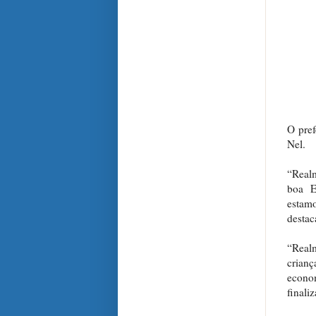
O pref
Nel.
“Realm
boa E
estam
destac
“Real
crianç
econo
finali