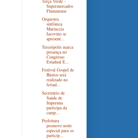
Terça Verde -
Supermercados
Fluminense
Orquestra
sinfônica
Mariuccia
Iacovino se
apresent...
Teresópolis marca
presença no
Congresso
Estadual E...
Festival Gospel de
Búzios será
realizado no
feriad...
Secretário de
Saúde de
Itaperuna
participa da
camp...
Prefeitura
promove noite
especial para os
particip...