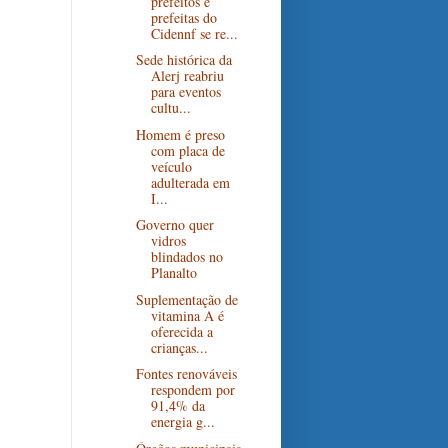
prefeitos e
prefeitas do
Cidennf se re...
Sede histórica da
Alerj reabriu
para eventos
cultu...
Homem é preso
com placa de
veículo
adulterada em
I...
Governo quer
vidros
blindados no
Planalto
Suplementação de
vitamina A é
oferecida a
crianças...
Fontes renováveis
respondem por
91,4% da
energia g...