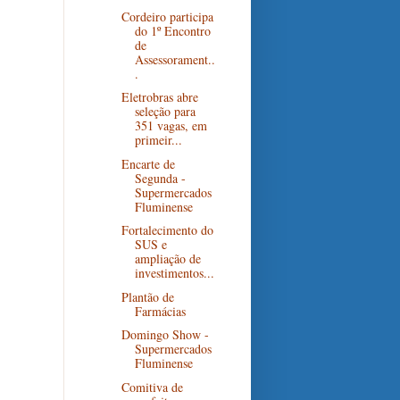
Cordeiro participa
do 1º Encontro
de
Assessorament..
.
Eletrobras abre
seleção para
351 vagas, em
primeir...
Encarte de
Segunda -
Supermercados
Fluminense
Fortalecimento do
SUS e
ampliação de
investimentos...
Plantão de
Farmácias
Domingo Show -
Supermercados
Fluminense
Comitiva de