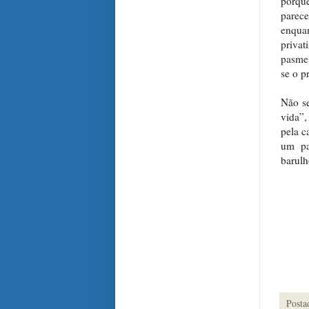
porque
parece
enqua
privat
pasme 
se o p
Não se
vida”,
pela c
um pa
barulh
Posta