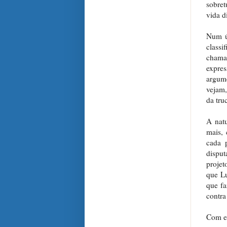
sobret
vida d
Num ún
class
chaman
expre
argume
vejam,
da tru
A natu
mais, 
cada p
disput
projet
que Lu
que fa
contra
Com es