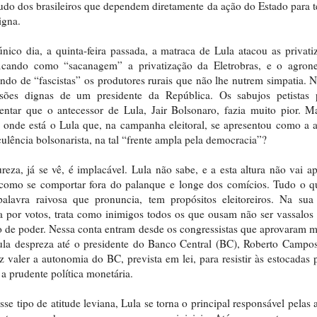
udo dos brasileiros que dependem diretamente da ação do Estado para 
igna.
ico dia, a quinta-feira passada, a matraca de Lula atacou as privati
ificando como “sacanagem” a privatização da Eletrobras, e o agrone
do de “fascistas” os produtores rurais que não lhe nutrem simpatia. 
ssões dignas de um presidente da República. Os sabujos petistas
ntar que o antecessor de Lula, Jair Bolsonaro, fazia muito pior. M
 onde está o Lula que, na campanha eleitoral, se apresentou como a a
culência bolsonarista, na tal “frente ampla pela democracia”?
reza, já se vê, é implacável. Lula não sabe, e a esta altura não vai a
como se comportar fora do palanque e longe dos comícios. Tudo o q
alavra raivosa que pronuncia, tem propósitos eleitoreiros. Na sua
a por votos, trata como inimigos todos os que ousam não ser vassalos
o de poder. Nessa conta entram desde os congressistas que aprovaram m
la despreza até o presidente do Banco Central (BC), Roberto Campo
z valer a autonomia do BC, prevista em lei, para resistir às estocadas p
 a prudente política monetária.
se tipo de atitude leviana, Lula se torna o principal responsável pelas 