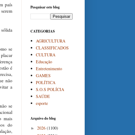
m país
Pesquisar este blog
 serem
 sólida
CATEGORIAS
AGRICULTURA
CLASSIFICADOS
como se
CULTURA
 placar
ferença
Educação
estão é
Entretenimento
ecisa,
GAMES
que não
POLÍTICA
vitar a
S.O.S POLÍCIA
SAÚDE
esporte
 não se
acional
o mais
Arquivo do blog
hos do
2026
(1100)
►
lação,