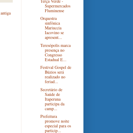
Terça Verde -
Supermercados
Fluminense
antiga
Orquestra
sinfônica
Mariuccia
Iacovino se
apresent...
Teresópolis marca
presença no
Congresso
Estadual E...
Festival Gospel de
Búzios será
realizado no
feriad...
Secretário de
Saúde de
Itaperuna
participa da
camp...
Prefeitura
promove noite
especial para os
particip...