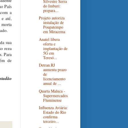
sidente
Silvestre Serra
do Imburi:
no País
prepara...
 com a
Projeto autoriza
 e até,
instalação de
a morta
Poupatempo
tado.
em Miracema
Anatel libera
 da sua
oferta e
ão reza
implantação de
5G em
s. Para
Teresó...
lém de
Detran.RJ
aumenta prazo
de
Estadão
licenciamento
anual de ...
Quarta Maluca -
Supermercados
Fluminense
Influenza Aviária:
Estado do Rio
confirma
terceiro...