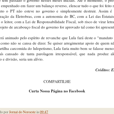
 tem passado o governo nesses meses iniciais. Até o momento, o pre
 empenhado em fazer um balanço reverso, elencar tudo o que foi feito 
nto o PT não esteve no governo e simplesmente destruir. Assim é
ização da Eletrobras, com a autonomia do BC, com a Lei das Estatais
o leitor, com a Lei de Responsabilidade Fiscal, sob risco de virar letr
rojeto de arcabouço fiscal do governo for aprovado tal como foi apresen
rá animado pelo espírito de revanche que Lula fará deste o “mandato
 como não se cansa de dizer. Se quiser arregimentar apoio de quem n
artilha carcomida do lulopetismo, Lula faria muito bem se falasse meno
ís cansado de tanta parolagem irresponsável, que nada produz a
o e divisão, seria um alívio.
Créditos: 
COMPARTILHE
Curta Nossa Página no Facebook
do por
Jornal do Noroeste
às
09:47