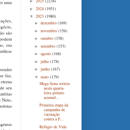
2025
(2234)
►
ter uma
2024
(1951)
►
2023
(1980)
▼
zações,
dezembro
(169)
►
gócio,
novembro
(156)
►
Não são
outubro
(158)
 podem
►
as, ora
setembro
(153)
►
ntítese
agosto
(168)
►
julho
(178)
►
junho
(167)
prender
►
ue faz,
maio
(179)
▼
 eterna
Mega-Sena sorteia
 de seu
nesta quarta-
feira prêmio
atérias
acumul...
s Neto,
Primeira etapa da
etistas
campanha de
vacinação
contra a F...
agruras
Refúgio de Vida