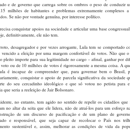
tado e de governo que carrega sobre os ombros o peso de conduzir u
15 milhões de habitantes e problemas extremamente complexos a
idos. Se não por vontade genuína, por interesse político.
recisa conquistar apoios na sociedade e articular uma base congressual
je, definitivamente, ele não tem.
roto, desagregador e por vezes arrogante, Lula tem se comportado 
e vencido a eleição por uma margem confortável de votos. Não que o
do pleito importe para sua legitimidade no cargo – afinal, ganhar por di
voto ou de 10 milhões de votos é rigorosamente a mesma coisa. A qu
ula é incapaz de compreender que, para governar bem o Brasil, pr
ariamente, conquistar o apoio de parcela significativa da sociedade 
rte do seu cercadinho ideológico e que só votou no petista para e
ia que seria a reeleição de Jair Bolsonaro.
idente, no entanto, tem agido no sentido de repelir os cidadãos que
am no altar da seita que ele lidera, não de atraí-los para um esforço n
nstrução de um discurso de pacificação e de um plano de govern
ado e responsável, que seja capaz de recolocar o País nos tril
imento sustentável e, assim, melhorar as condições de vida da popu