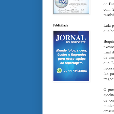
de Es
com 2
resolv
Lula p
Publicidade
que ho
Boquir
tivess
final 
de um 
que L
necess
faz pa
tragéd
O pres
ajoelh
de co
moder
cresc