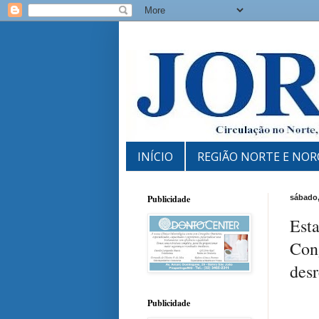
INÍCIO
REGIÃO NORTE E NOR
Publicidade
sábado,
Est
Con
desr
Publicidade