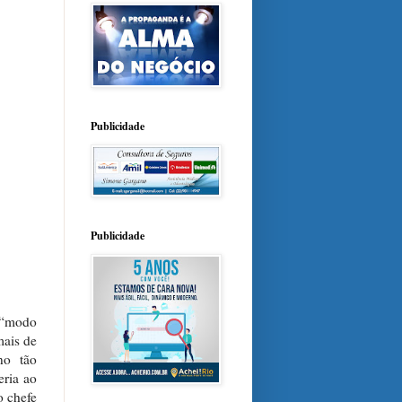
Publicidade
Publicidade
o “modo
mais de
no tão
eria ao
o chefe