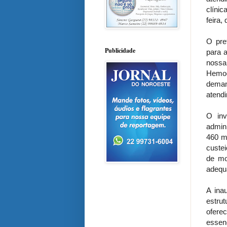
clínic
feira,
O pre
Publicidade
para 
nossa
Hemoc
deman
atendi
O inv
admini
460 m
custei
de mo
adequ
A ina
estru
ofere
essen