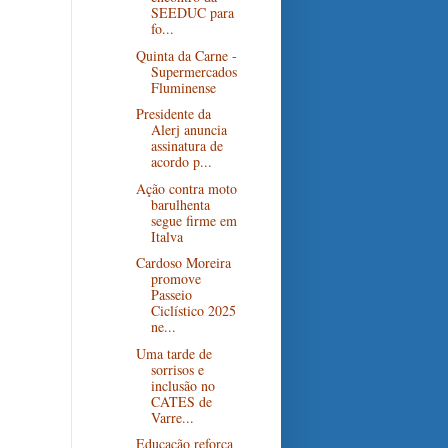
SEEDUC para
fo...
Quinta da Carne -
Supermercados
Fluminense
Presidente da
Alerj anuncia
assinatura de
acordo p...
Ação contra moto
barulhenta
segue firme em
Italva
Cardoso Moreira
promove
Passeio
Ciclístico 2025
ne...
Uma tarde de
sorrisos e
inclusão no
CATES de
Varre...
Educação reforça