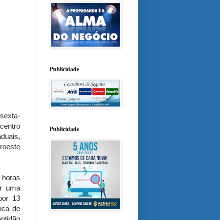
Publicidade
sexta-
centro
Publicidade
aduais,
roeste
 horas
er uma
por 13
ica de
ptidão