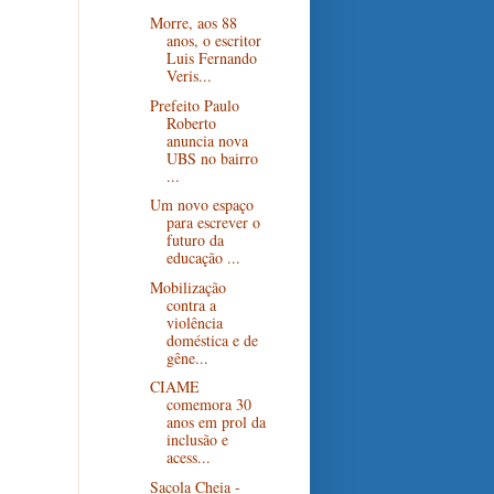
Morre, aos 88
anos, o escritor
Luis Fernando
Veris...
Prefeito Paulo
Roberto
anuncia nova
UBS no bairro
...
Um novo espaço
para escrever o
futuro da
educação ...
Mobilização
contra a
violência
doméstica e de
gêne...
CIAME
comemora 30
anos em prol da
inclusão e
acess...
Sacola Cheia -