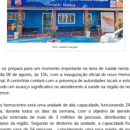
Foto: Simone Gargano
 se prepara para um momento importante na área de saúde nesta 
, dia 08 de agosto, às 15h, com a inauguração oficial do novo Hemo
al. A cerimônia contará com a presença de autoridades locais e est
ndo um avanço significativo no atendimento à saúde na região do no
ense.
o hemocentro será uma unidade de alta capacidade, funcionando 24
ia, durante todos os dias da semana, com o objetivo de atend
ação estimada de mais de 3 milhões de pessoas, distribuídas 
ípios da região. Segundo os diretores da unidade, a capacidade fís
imento será de 54 pessoas , considerando uma taxa média de ina