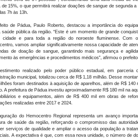
a de 15%, o que permitirá realizar doações de sangue de segunda a
 das 7h às 13h.
feito de Pádua, Paulo Roberto, destacou a importância do equip
a saúde pública da região. “Este é um momento de grande conquist
 cidade e para toda a região do noroeste fluminense. Com 
entro, vamos ampliar significativamente nossa capacidade de aten
das de doação de sangue, garantindo mais segurança e agilid
mento às emergências e procedimentos médicos”, afirmou o prefeito
estimento realizado pelo poder público estadual, em parceria
stração municipal, totalizou cerca de R$ 1,18 milhão. Desse monta
ilhões foram destinados à aquisição de aparelhos, além de R$ 140 
o. A prefeitura de Pádua investiu aproximadamente R$ 180 mil na aq
biliários e equipamentos, além de R$ 400 mil em obras de refo
ações realizadas entre 2017 e 2024.
uguração do Hemocentro Regional representa um avanço importa
tura de saúde da região, reforçando o compromisso das autorida
cer serviços de qualidade e ampliar o acesso da população a trata
ciais. A expectativa é que, com essa nova unidade, o número de d