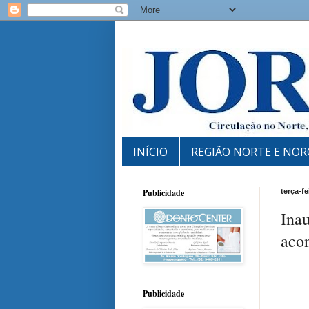
INÍCIO
REGIÃO NORTE E NOR
Publicidade
terça-fe
Ina
acon
Publicidade