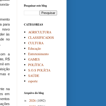
 sexta-
Pesquisar este blog
amento
a para
CATEGORIAS
o novo
AGRICULTURA
der às
CLASSIFICADOS
ade no
CULTURA
.
Educação
Entretenimento
 com a
GAMES
nte, R$
mil em
POLÍTICA
uisição
S.O.S POLÍCIA
rmas e
SAÚDE
esporte
nte na
Arquivo do blog
des em
mentos
2026
(1092)
►
oações