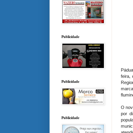
Publicidade
Pádua
feira
Publicidade
Region
marca
flumin
O nov
por d
Publicidade
popul
munic
atend