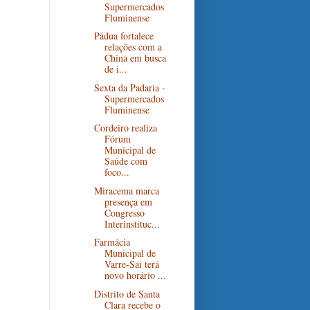
Supermercados
Fluminense
Pádua fortalece
relações com a
China em busca
de i...
Sexta da Padaria -
Supermercados
Fluminense
Cordeiro realiza
Fórum
Municipal de
Saúde com
foco...
Miracema marca
presença em
Congresso
Interinstituc...
Farmácia
Municipal de
Varre-Sai terá
novo horário ...
Distrito de Santa
Clara recebe o