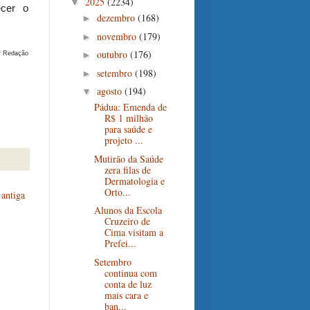
2025
(2234)
▼
ecer o
dezembro
(168)
►
novembro
(179)
►
outubro
(176)
►
r Redação
setembro
(198)
►
agosto
(194)
▼
Pádua: Emenda de
R$ 1 milhão
para saúde e
projeto ...
Mutirão da Saúde
zera filas de
Dermatologia e
Orto...
antiga
Alunos da Escola
Cruzeiro de
Cima visitam a
Prefei...
Setembro
continua com
conta de luz
mais cara e
ban...