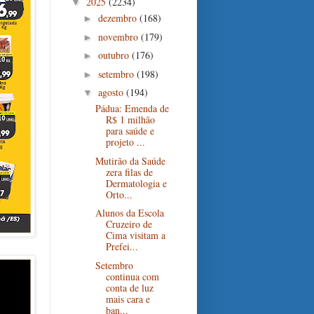
2025
(2234)
▼
dezembro
(168)
►
novembro
(179)
►
outubro
(176)
►
setembro
(198)
►
agosto
(194)
▼
Pádua: Emenda de
R$ 1 milhão
para saúde e
projeto ...
Mutirão da Saúde
zera filas de
Dermatologia e
Orto...
Alunos da Escola
Cruzeiro de
Cima visitam a
Prefei...
Setembro
continua com
conta de luz
mais cara e
ban...