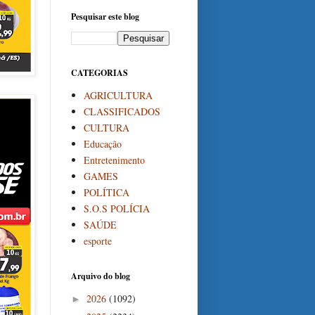
Pesquisar este blog
CATEGORIAS
AGRICULTURA
CLASSIFICADOS
CULTURA
Educação
Entretenimento
GAMES
POLÍTICA
S.O.S POLÍCIA
SAÚDE
esporte
Arquivo do blog
2026
(1092)
►