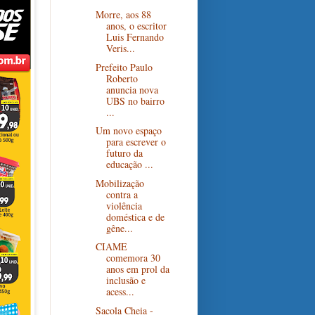
Morre, aos 88
anos, o escritor
Luis Fernando
Veris...
Prefeito Paulo
Roberto
anuncia nova
UBS no bairro
...
Um novo espaço
para escrever o
futuro da
educação ...
Mobilização
contra a
violência
doméstica e de
gêne...
CIAME
comemora 30
anos em prol da
inclusão e
acess...
Sacola Cheia -