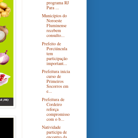
programa RJ
Para ...
Municípios do
Noroeste
Fluminense
recebem
consulto...
Prefeito de
Porciúncula
tem
participação
important...
Prefeitura inicia
curso de
Primeiros
Socorros em
e...
Prefeitura de
Cordeiro
reforça
compromisso
com o b...
Natividade
participa de
encontro da