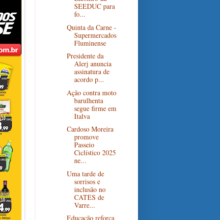
SEEDUC para
fo...
Quinta da Carne -
Supermercados
Fluminense
Presidente da
Alerj anuncia
assinatura de
acordo p...
Ação contra moto
barulhenta
segue firme em
Italva
Cardoso Moreira
promove
Passeio
Ciclístico 2025
ne...
Uma tarde de
sorrisos e
inclusão no
CATES de
Varre...
Educação reforça