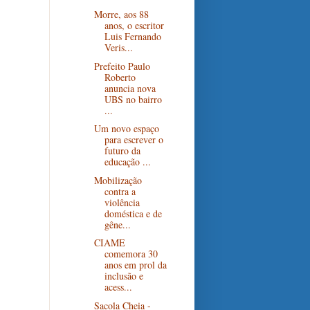
Morre, aos 88
anos, o escritor
Luis Fernando
Veris...
Prefeito Paulo
Roberto
anuncia nova
UBS no bairro
...
Um novo espaço
para escrever o
futuro da
educação ...
Mobilização
contra a
violência
doméstica e de
gêne...
CIAME
comemora 30
anos em prol da
inclusão e
acess...
Sacola Cheia -