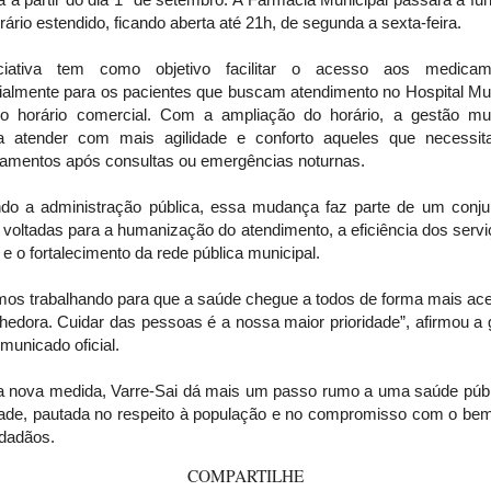
ário estendido, ficando aberta até 21h, de segunda a sexta-feira.
ciativa tem como objetivo facilitar o acesso aos medicam
ialmente para os pacientes que buscam atendimento no Hospital Mun
do horário comercial. Com a ampliação do horário, a gestão mun
a atender com mais agilidade e conforto aqueles que necessi
amentos após consultas ou emergências noturnas.
do a administração pública, essa mudança faz parte de um conju
voltadas para a humanização do atendimento, a eficiência dos serv
e o fortalecimento da rede pública municipal.
mos trabalhando para que a saúde chegue a todos de forma mais ace
hedora. Cuidar das pessoas é a nossa maior prioridade”, afirmou a
unicado oficial.
 nova medida, Varre-Sai dá mais um passo rumo a uma saúde públ
dade, pautada no respeito à população e no compromisso com o bem
idadãos.
COMPARTILHE