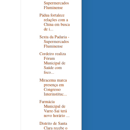
Supermercados
Fluminense
Pádua fortalece
relações com a
China em busca
de i...
Sexta da Padaria -
Supermercados
Fluminense
Cordeiro realiza
Fórum
Municipal de
Saúde com
foco...
Miracema marca
presença em
Congresso
Interinstituc...
Farmácia
Municipal de
Varre-Sai terá
novo horário ...
Distrito de Santa
Clara recebe o