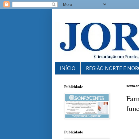
INÍCIO
REGIÃO NORTE E NOR
Publicidade
sexta-f
Farm
func
Publicidade