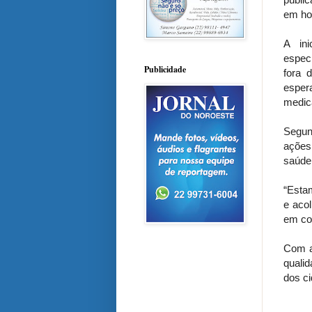
em hor
A ini
espec
Publicidade
fora 
esper
medic
Segun
ações 
saúde 
“Esta
e acol
em com
Com a
quali
dos c