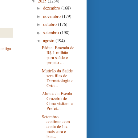
2025
(2234)
▼
dezembro
(168)
►
novembro
(179)
►
outubro
(176)
►
setembro
(198)
►
agosto
(194)
▼
Pádua: Emenda de
antiga
R$ 1 milhão
para saúde e
projeto ...
Mutirão da Saúde
zera filas de
Dermatologia e
Orto...
Alunos da Escola
Cruzeiro de
Cima visitam a
Prefei...
Setembro
continua com
conta de luz
mais cara e
ban...