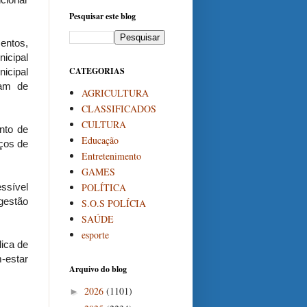
Pesquisar este blog
entos,
icipal
CATEGORIAS
icipal
tam de
AGRICULTURA
CLASSIFICADOS
CULTURA
nto de
Educação
iços de
Entretenimento
GAMES
POLÍTICA
ssível
 gestão
S.O.S POLÍCIA
SAÚDE
esporte
ica de
-estar
Arquivo do blog
2026
(1101)
►