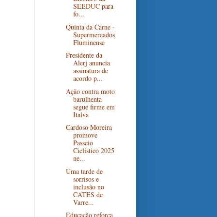
SEEDUC para
fo...
Quinta da Carne -
Supermercados
Fluminense
Presidente da
Alerj anuncia
assinatura de
acordo p...
Ação contra moto
barulhenta
segue firme em
Italva
Cardoso Moreira
promove
Passeio
Ciclístico 2025
ne...
Uma tarde de
sorrisos e
inclusão no
CATES de
Varre...
Educação reforça