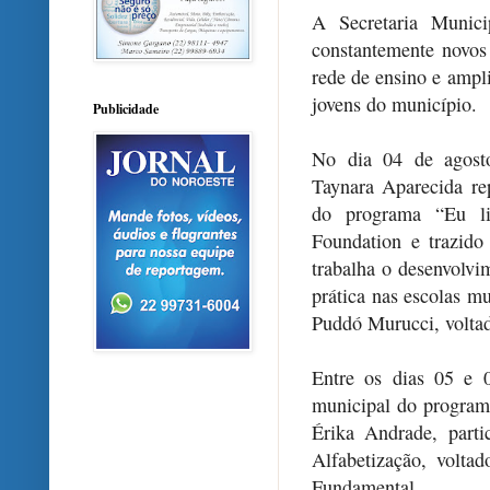
A Secretaria Munic
constantemente novos
rede de ensino e ampli
jovens do município.
Publicidade
No dia 04 de agosto
Taynara Aparecida re
do programa “Eu li
Foundation e trazido
trabalha o desenvolvi
prática nas escolas m
Puddó Murucci, volta
Entre os dias 05 e 0
municipal do program
Érika Andrade, part
Alfabetização, voltad
Fundamental.