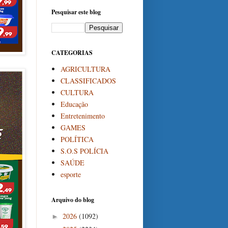
Pesquisar este blog
CATEGORIAS
AGRICULTURA
CLASSIFICADOS
CULTURA
Educação
Entretenimento
GAMES
POLÍTICA
S.O.S POLÍCIA
SAÚDE
esporte
Arquivo do blog
2026
(1092)
►