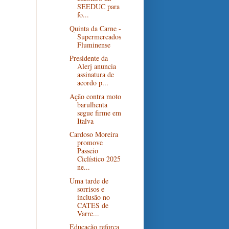
SEEDUC para
fo...
Quinta da Carne -
Supermercados
Fluminense
Presidente da
Alerj anuncia
assinatura de
acordo p...
Ação contra moto
barulhenta
segue firme em
Italva
Cardoso Moreira
promove
Passeio
Ciclístico 2025
ne...
Uma tarde de
sorrisos e
inclusão no
CATES de
Varre...
Educação reforça