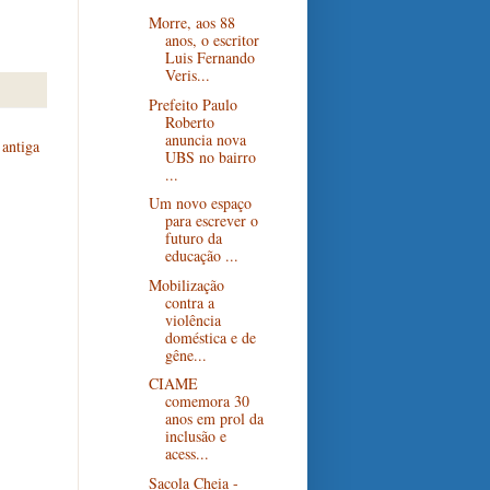
Morre, aos 88
anos, o escritor
Luis Fernando
Veris...
Prefeito Paulo
Roberto
anuncia nova
antiga
UBS no bairro
...
Um novo espaço
para escrever o
futuro da
educação ...
Mobilização
contra a
violência
doméstica e de
gêne...
CIAME
comemora 30
anos em prol da
inclusão e
acess...
Sacola Cheia -