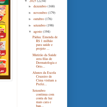
2025
(2234)
▼
dezembro
(168)
►
novembro
(179)
►
outubro
(176)
►
setembro
(198)
►
agosto
(194)
▼
Pádua: Emenda de
R$ 1 milhão
para saúde e
projeto ...
Mutirão da Saúde
zera filas de
Dermatologia e
Orto...
Alunos da Escola
Cruzeiro de
Cima visitam a
Prefei...
Setembro
continua com
conta de luz
mais cara e
ban...