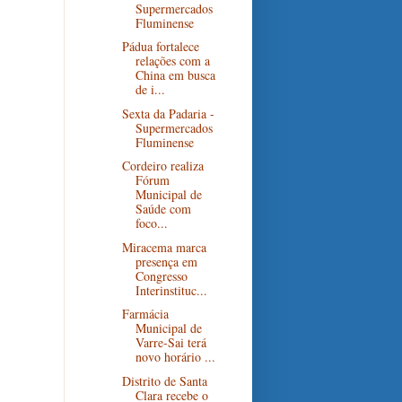
Supermercados
Fluminense
Pádua fortalece
relações com a
China em busca
de i...
Sexta da Padaria -
Supermercados
Fluminense
Cordeiro realiza
Fórum
Municipal de
Saúde com
foco...
Miracema marca
presença em
Congresso
Interinstituc...
Farmácia
Municipal de
Varre-Sai terá
novo horário ...
Distrito de Santa
Clara recebe o