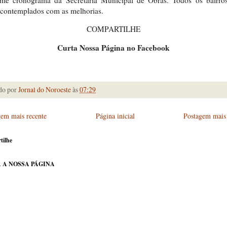
rme cronograma da Secretaria Municipal de Obras. Todos os bairros
contemplados com as melhorias.
COMPARTILHE
Curta Nossa Página no Facebook
do por
Jornal do Noroeste
às
07:29
gem mais recente
Página inicial
Postagem mais 
tilhe
 A NOSSA PÁGINA