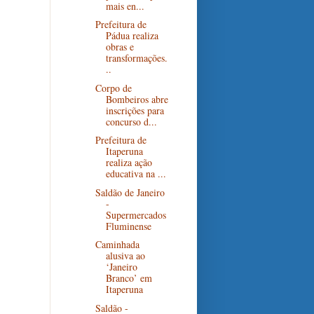
mais en...
Prefeitura de
Pádua realiza
obras e
transformações.
..
Corpo de
Bombeiros abre
inscrições para
concurso d...
Prefeitura de
Itaperuna
realiza ação
educativa na ...
Saldão de Janeiro
-
Supermercados
Fluminense
Caminhada
alusiva ao
‘Janeiro
Branco’ em
Itaperuna
Saldão -