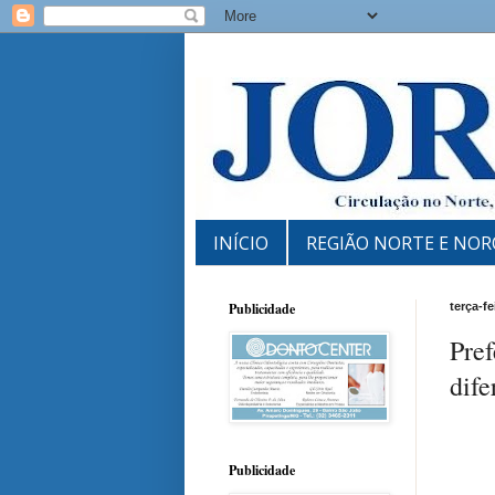
INÍCIO
REGIÃO NORTE E NOR
Publicidade
terça-fe
Pref
dife
Publicidade