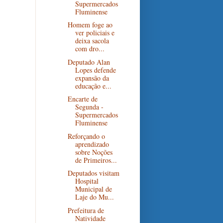
Supermercados
Fluminense
Homem foge ao
ver policiais e
deixa sacola
com dro...
Deputado Alan
Lopes defende
expansão da
educação e...
Encarte de
Segunda -
Supermercados
Fluminense
Reforçando o
aprendizado
sobre Noções
de Primeiros...
Deputados visitam
Hospital
Municipal de
Laje do Mu...
Prefeitura de
Natividade