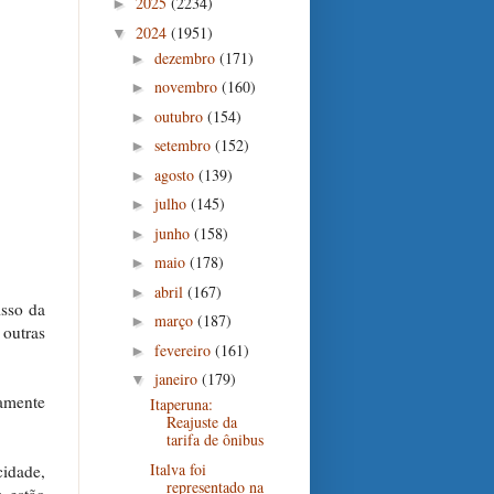
2025
(2234)
►
2024
(1951)
▼
dezembro
(171)
►
novembro
(160)
►
outubro
(154)
►
setembro
(152)
►
agosto
(139)
►
julho
(145)
►
junho
(158)
►
maio
(178)
►
abril
(167)
►
isso da
março
(187)
►
 outras
fevereiro
(161)
►
janeiro
(179)
▼
iamente
Itaperuna:
Reajuste da
tarifa de ônibus
Italva foi
idade,
representado na