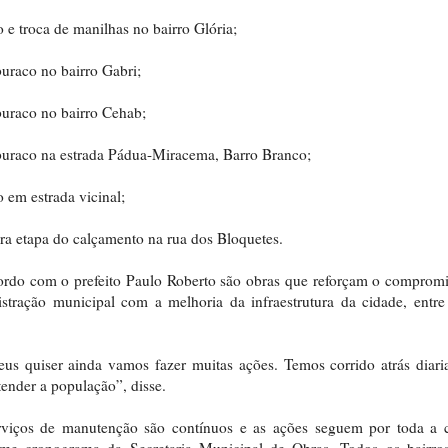
 e troca de manilhas no bairro Glória;
uraco no bairro Gabri;
uraco no bairro Cehab;
uraco na estrada Pádua-Miracema, Barro Branco;
 em estrada vicinal;
ra etapa do calçamento na rua dos Bloquetes.
rdo com o prefeito Paulo Roberto são obras que reforçam o comprom
stração municipal com a melhoria da infraestrutura da cidade, entre
us quiser ainda vamos fazer muitas ações. Temos corrido atrás diar
tender a população”, disse.
rviços de manutenção são contínuos e as ações seguem por toda a c