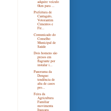
adquire veículo
0km para ...
Prefeitura de
Cantagalo,
Votorantim
Cimentos e
Fir...
Comunicado do
Conselho
Municipal de
Saúde
Dois homens são
presos em
flagrante por
instalar i...
Panorama da
Dengue:
tendência de
alta de casos
pro...
Feira da
Agricultura
Familiar
movimenta
Itaocara