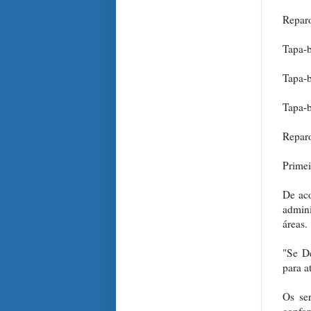
Reparo
Tapa-b
Tapa-b
Tapa-b
Reparo
Primei
De aco
admini
áreas.
"Se De
para a
Os se