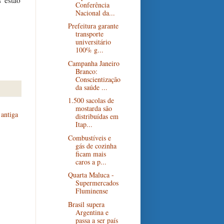
 estão
Conferência
Nacional da...
Prefeitura garante
transporte
universitário
100% g...
Campanha Janeiro
Branco:
Conscientização
da saúde ...
1.500 sacolas de
mostarda são
antiga
distribuídas em
Itap...
Combustíveis e
gás de cozinha
ficam mais
caros a p...
Quarta Maluca -
Supermercados
Fluminense
Brasil supera
Argentina e
passa a ser país