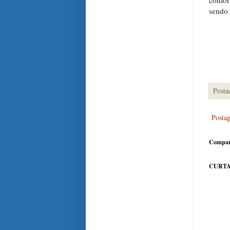
confo
sendo 
Posta
Posta
Compar
CURTA