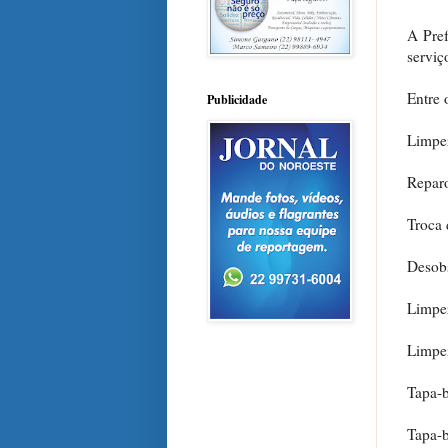
A Pref
serviç
Entre 
Publicidade
Limpez
Reparo
Troca 
Desobs
Limpez
Limpez
Tapa-b
Tapa-b