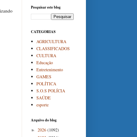
Pesquisar este blog
lizando
CATEGORIAS
AGRICULTURA
CLASSIFICADOS
CULTURA
Educação
Entretenimento
GAMES
POLÍTICA
S.O.S POLÍCIA
SAÚDE
esporte
Arquivo do blog
2026
(1092)
►