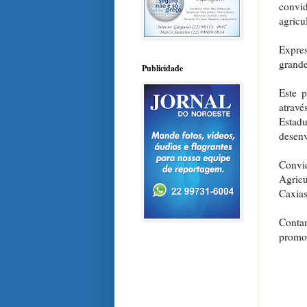
convid
agricu
Expres
grande
Publicidade
Este p
atrav
Estad
desenv
Convi
Agricu
Caxias
Conta
promov