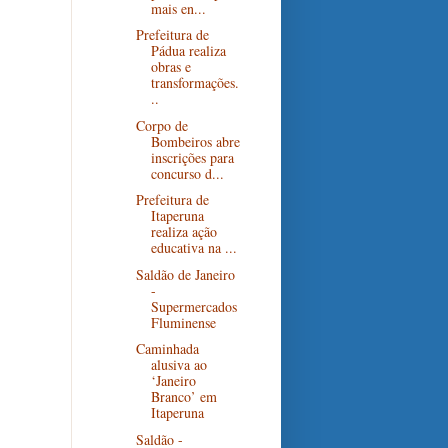
mais en...
Prefeitura de
Pádua realiza
obras e
transformações.
..
Corpo de
Bombeiros abre
inscrições para
concurso d...
Prefeitura de
Itaperuna
realiza ação
educativa na ...
Saldão de Janeiro
-
Supermercados
Fluminense
Caminhada
alusiva ao
‘Janeiro
Branco’ em
Itaperuna
Saldão -