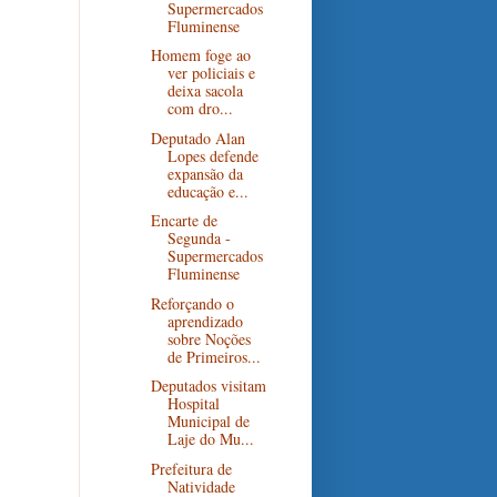
Supermercados
Fluminense
Homem foge ao
ver policiais e
deixa sacola
com dro...
Deputado Alan
Lopes defende
expansão da
educação e...
Encarte de
Segunda -
Supermercados
Fluminense
Reforçando o
aprendizado
sobre Noções
de Primeiros...
Deputados visitam
Hospital
Municipal de
Laje do Mu...
Prefeitura de
Natividade