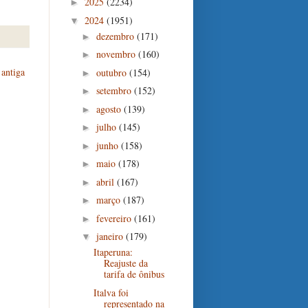
2025
(2234)
►
2024
(1951)
▼
dezembro
(171)
►
novembro
(160)
►
antiga
outubro
(154)
►
setembro
(152)
►
agosto
(139)
►
julho
(145)
►
junho
(158)
►
maio
(178)
►
abril
(167)
►
março
(187)
►
fevereiro
(161)
►
janeiro
(179)
▼
Itaperuna:
Reajuste da
tarifa de ônibus
Italva foi
representado na