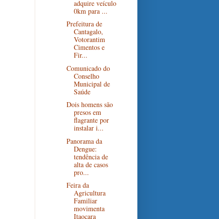
adquire veículo
0km para ...
Prefeitura de
Cantagalo,
Votorantim
Cimentos e
Fir...
Comunicado do
Conselho
Municipal de
Saúde
Dois homens são
presos em
flagrante por
instalar i...
Panorama da
Dengue:
tendência de
alta de casos
pro...
Feira da
Agricultura
Familiar
movimenta
Itaocara