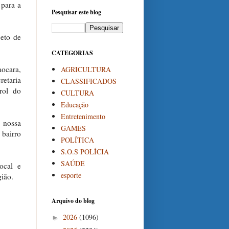
 para a
Pesquisar este blog
jeto de
CATEGORIAS
aocara,
AGRICULTURA
etaria
CLASSIFICADOS
rol do
CULTURA
Educação
Entretenimento
 nossa
GAMES
 bairro
POLÍTICA
S.O.S POLÍCIA
SAÚDE
ocal e
esporte
ião.
Arquivo do blog
2026
(1096)
►