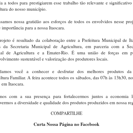
a a todos para prestigiarem esse trabalho tão relevante e significativo
ltura do nosso município.
samos nossa gratidão aos esforços de todos os envolvidos nesse pro
 importância para a nossa Itaocara.
rojeto é resultado da colaboração entre a Prefeitura Municipal de It
és da Secretaria Municipal de Agricultura, em parceria com a Secr
ual de Agricultura e a Emater-Rio. É uma união de forças em p
olvimento sustentável e valorização dos produtores locais.
damos você a conhecer e desfrutar dos melhores produtos da
ltura Familiar. A feira acontece todos os sábados, das 07h às 13h30, no
 em Itaocara.
mos com a sua presença para fortalecermos juntos a economia l
ermos a diversidade e qualidade dos produtos produzidos em nossa reg
COMPARTILHE
Curta Nossa Página no Facebook