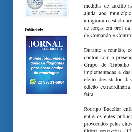
medidas de auxílio à
ajuda aos município
atingiram o estado no
de forças em prol da
Publicidade
de Comando e Control
Durante a reunião, c
contou com a presenç
Grupo de Trabalho
implementadas e das
efeito devastador d
edição extraordinári
feira.
Rodrigo Bacellar enf
entre os entes públic
provocados pelas chuv
última sexta-feira (