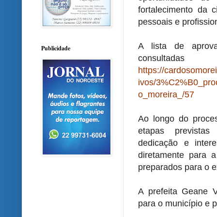
fortalecimento da 
pessoais e profissio
A lista de apro
Publicidade
consul
https://cardosomorei
ivos/3%C2%B0_proc
o_moreira_/57
Ao longo do proces
etapas previstas
dedicação e inter
diretamente para 
preparados para o e
A prefeita Geane V
para o município e 