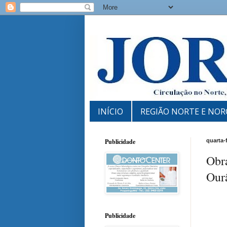
INÍCIO
REGIÃO NORTE E NOR
Publicidade
quarta-f
Obra
Ourâ
Publicidade