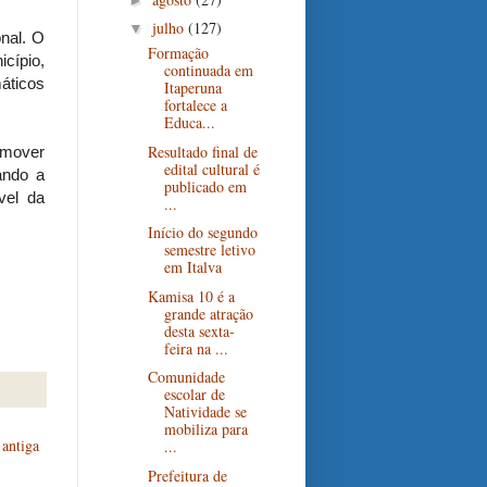
julho
(127)
▼
onal. O
Formação
icípio,
continuada em
máticos
Itaperuna
fortalece a
Educa...
Resultado final de
omover
edital cultural é
ando a
publicado em
vel da
...
Início do segundo
semestre letivo
em Italva
Kamisa 10 é a
grande atração
desta sexta-
feira na ...
Comunidade
escolar de
Natividade se
mobiliza para
antiga
...
Prefeitura de