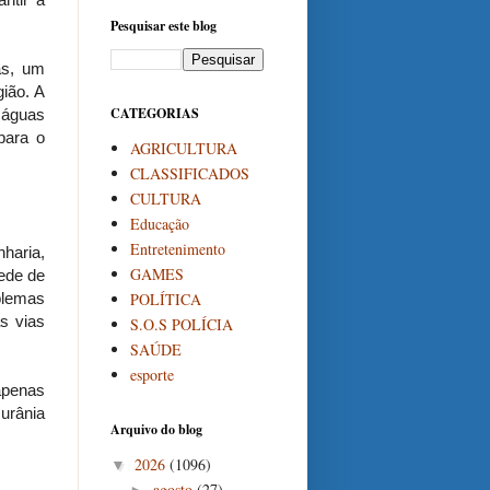
Pesquisar este blog
as, um
ião. A
CATEGORIAS
 águas
para o
AGRICULTURA
CLASSIFICADOS
CULTURA
Educação
Entretenimento
haria,
GAMES
ede de
POLÍTICA
blemas
s vias
S.O.S POLÍCIA
SAÚDE
esporte
apenas
urânia
Arquivo do blog
2026
(1096)
▼
agosto
(27)
►