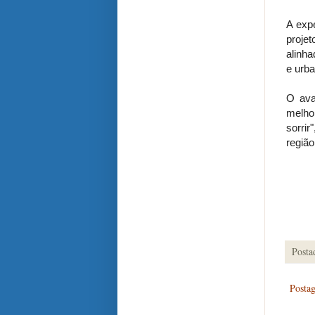
A expe
projet
alinha
e urb
O ava
melho
sorri
região
Posta
Posta