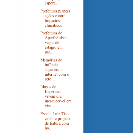
esport...
Prefeitura planeja
ações contra
impactos
climáticos
Prefeitura de
Aperibé abre
vagas de
estágio em
par...
Memórias de
infância
aquecem a
internet com o
reto...
Idosos de
Itaperuna
vivem dia
inesquecível em
visi...
Escola Luiz Tito
celebra projeto
de leitura com
ho...