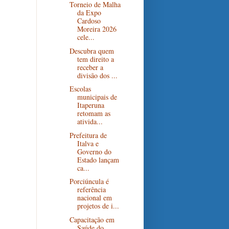
Torneio de Malha
da Expo
Cardoso
Moreira 2026
cele...
Descubra quem
tem direito a
receber a
divisão dos ...
Escolas
municipais de
Itaperuna
retomam as
ativida...
Prefeitura de
Italva e
Governo do
Estado lançam
ca...
Porciúncula é
referência
nacional em
projetos de i...
Capacitação em
Saúde do