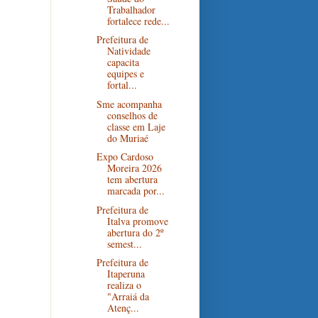
Trabalhador
fortalece rede...
Prefeitura de
Natividade
capacita
equipes e
fortal...
Sme acompanha
conselhos de
classe em Laje
do Muriaé
Expo Cardoso
Moreira 2026
tem abertura
marcada por...
Prefeitura de
Italva promove
abertura do 2º
semest...
Prefeitura de
Itaperuna
realiza o
"Arraiá da
Atenç...