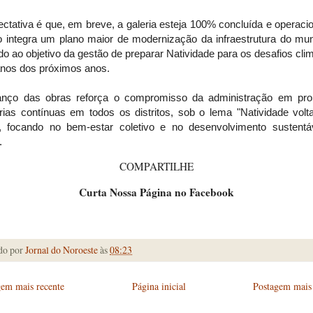
ctativa é que, em breve, a galeria esteja 100% concluída e operaci
o integra um plano maior de modernização da infraestrutura do mun
do ao objetivo da gestão de preparar Natividade para os desafios cli
anos dos próximos anos.
nço das obras reforça o compromisso da administração em pr
rias contínuas em todos os distritos, sob o lema "Natividade volt
r", focando no bem-estar coletivo e no desenvolvimento sustentá
.
COMPARTILHE
Curta Nossa Página no Facebook
do por
Jornal do Noroeste
às
08:23
gem mais recente
Página inicial
Postagem mais 