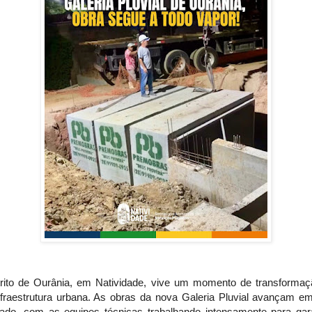
trito de Ourânia, em Natividade, vive um momento de transforma
nfraestrutura urbana. As obras da nova Galeria Pluvial avançam em
rado, com as equipes técnicas trabalhando intensamente para gara