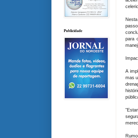
celeri
Nesta
passo
Publicidade
concl
para 
manej
Impact
A imp
mas u
drena
histó
públic
"Esta
segur
merece
Rumo 