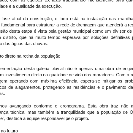
dade e a qualidade da execução.
 fase atual da construção, o foco está na instalação das manilh
 fundamental para estruturar a rede de drenagem que atenderá a reg
usão desta etapa é vista pela gestão municipal como um divisor de
o distrito, que há muito tempo esperava por soluções definitivas 
o das águas das chuvas.
o direto na rotina da população
lementação desta galeria pluvial não é apenas uma obra de engen
m investimento direto na qualidade de vida dos moradores. Com a r
gem operando com máxima eficiência, espera-se mitigar os pro
ricos de alagamentos, protegendo as residências e o pavimento da
as.
mos avançando conforme o cronograma. Esta obra traz não 
ança técnica, mas também a tranquilidade que a população de O
", destaca a equipe responsável pelo projeto.
ao futuro