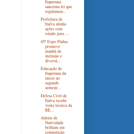
Itaperuna
sanciona lei que
regulamen...
Prefeitura de
Italva alinha
ações com
estado para ...
45ª Expo Pádua
promove
manhã de
inclusão e
diversã...
Educação de
Itaperuna dá
início ao
segundo
semestr...
Defesa Civil de
Italva recebe
visita técnica da
RE...
Atletas de
Natividade
brilham em
competição